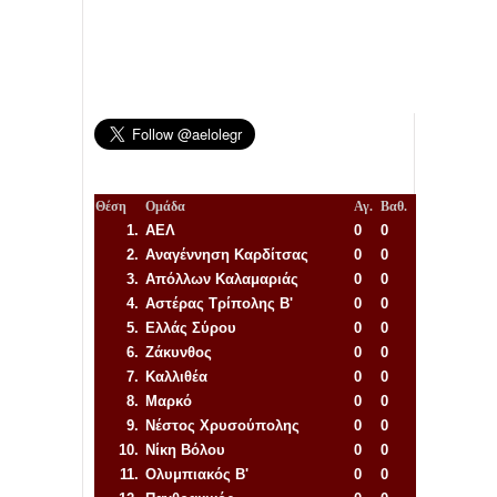
Θέση
Ομάδα
Αγ.
Βαθ.
1.
ΑΕΛ
0
0
2.
Αναγέννηση
Καρδίτσας
0
0
3.
Απόλλων Καλαμαριάς
0
0
4.
Αστέρας Τρίπολης Β'
0
0
5.
Ελλάς Σύρου
0
0
6.
Ζάκυνθος
0
0
7.
Καλλιθέα
0
0
8.
Μαρκό
0
0
9.
Νέστος Χρυσούπολης
0
0
10.
Νίκη Βόλου
0
0
11.
Ολυμπιακός Β'
0
0