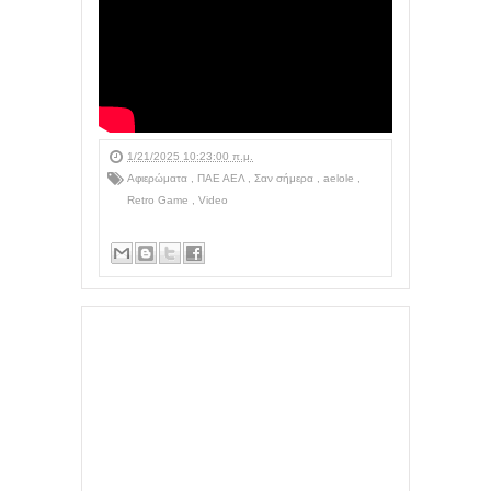
1/21/2025 10:23:00 π.μ.
Αφιερώματα
,
ΠΑΕ ΑΕΛ
,
Σαν σήμερα
,
aelole
,
Retro Game
,
Video