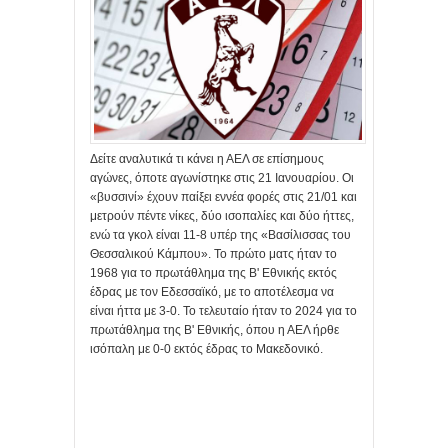
Δείτε αναλυτικά τι κάνει η ΑΕΛ σε επίσημους
αγώνες, όποτε αγωνίστηκε στις 21 Ιανουαρίου. Οι
«βυσσινί» έχουν παίξει εννέα φορές στις 21/01 και
μετρούν πέντε νίκες, δύο ισοπαλίες και δύο ήττες,
ενώ τα γκολ είναι 11-8 υπέρ της «Βασίλισσας του
Θεσσαλικού Κάμπου». Το πρώτο ματς ήταν το
1968 για το πρωτάθλημα της Β' Εθνικής εκτός
έδρας με τον Εδεσσαϊκό, με το αποτέλεσμα να
είναι ήττα με 3-0. Το τελευταίο ήταν το 2024 για το
πρωτάθλημα της Β' Εθνικής, όπου η ΑΕΛ ήρθε
ισόπαλη με 0-0 εκτός έδρας το Μακεδονικό.