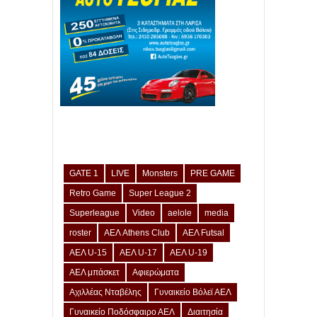
GATE 1
LIVE
Monsters
PRE GAME
Retro Game
Super League 2
Superleague
Video
aelole
media
roster
ΑΕΛ Athens Club
ΑΕΛ Futsal
ΑΕΛ U-15
ΑΕΛ U-17
ΑΕΛ U-19
ΑΕΛ μπάσκετ
Αφιερώματα
Αχιλλέας Νταβέλης
Γυναικείο Βόλεϊ ΑΕΛ
Γυναικείο Ποδόσφαιρο ΑΕΛ
Διαιτησία