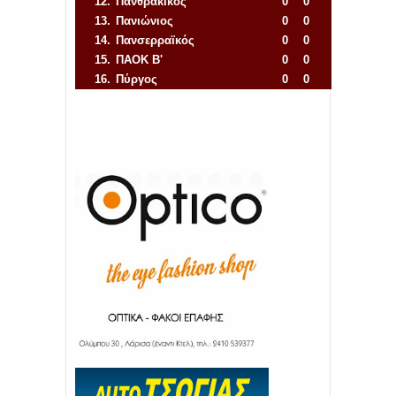
12.
Πανθρακικός
0
0
13.
Πανιώνιος
0
0
14.
Πανσερραϊκός
0
0
15.
ΠΑΟΚ Β'
0
0
16.
Πύργος
0
0
Απόλλων Πόντου
22
11