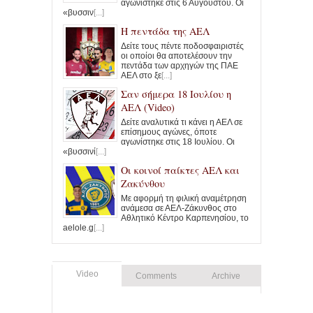
αγωνίστηκε στις 6 Αυγούστου. Οι
«βυσσιν
[...]
Η πεντάδα της ΑΕΛ
Δείτε τους πέντε ποδοσφαιριστές
οι οποίοι θα αποτελέσουν την
πεντάδα των αρχηγών της ΠΑΕ
ΑΕΛ στο ξε
[...]
Σαν σήμερα 18 Ιουλίου η
ΑΕΛ (Video)
Δείτε αναλυτικά τι κάνει η ΑΕΛ σε
επίσημους αγώνες, όποτε
αγωνίστηκε στις 18 Ιουλίου. Οι
«βυσσινί
[...]
Οι κοινοί παίκτες ΑΕΛ και
Ζακύνθου
Με αφορμή τη φιλική αναμέτρηση
ανάμεσα σε ΑΕΛ-Ζάκυνθος στο
Αθλητικό Κέντρο Καρπενησίου, το
aelole.g
[...]
Video
Comments
Archive