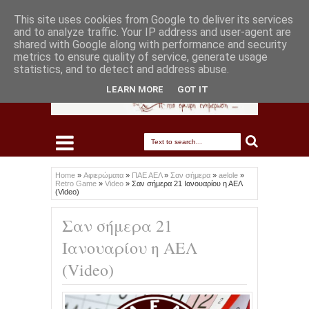
This site uses cookies from Google to deliver its services
and to analyze traffic. Your IP address and user-agent are
shared with Google along with performance and security
metrics to ensure quality of service, generate usage
statistics, and to detect and address abuse.
LEARN MORE
GOT IT
Home
»
Αφιερώματα
»
ΠΑΕ ΑΕΛ
»
Σαν σήμερα
»
aelole
»
Retro Game
»
Video
»
Σαν σήμερα 21 Ιανουαρίου η ΑΕΛ
(Video)
Σαν σήμερα 21
Ιανουαρίου η ΑΕΛ
(Video)