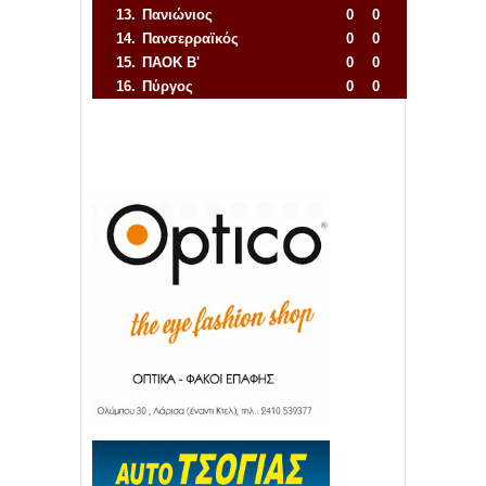
13.
Πανιώνιος
0
0
14.
Πανσερραϊκός
0
0
15.
ΠΑΟΚ Β'
0
0
16.
Πύργος
0
0
Απόλλων Πόντου
22
11