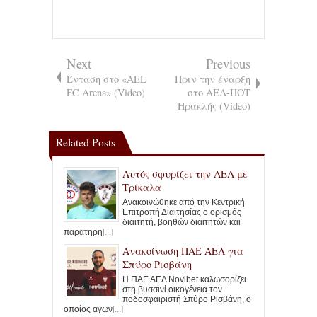
Next
Previous
Ένταση στο «AEL
Πριν την έναρξη
FC Arena» (Video)
στο ΑΕΛ-ΠΟΤ
Ηρακλής (Video)
Related Posts
Αυτός σφυρίζει την ΑΕΛ με
Τρίκαλα
Ανακοινώθηκε από την Κεντρική
Επιτροπή Διαιτησίας ο ορισμός
διαιτητή, βοηθών διαιτητών και
παρατηρη
[...]
Ανακοίνωση ΠΑΕ ΑΕΛ για
Σπύρο Ρισβάνη
Η ΠΑΕ ΑΕΛ Novibet καλωσορίζει
στη βυσσινί οικογένεια τον
ποδοσφαιριστή Σπύρο Ρισβάνη, ο
οποίος αγων
[...]