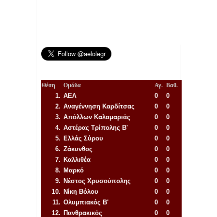
Θέση
Ομάδα
Αγ.
Βαθ.
1.
ΑΕΛ
0
0
2.
Αναγέννηση
Καρδίτσας
0
0
3.
Απόλλων Καλαμαριάς
0
0
4.
Αστέρας Τρίπολης Β'
0
0
5.
Ελλάς Σύρου
0
0
6.
Ζάκυνθος
0
0
7.
Καλλιθέα
0
0
8.
Μαρκό
0
0
9.
Νέστος Χρυσούπολης
0
0
10.
Νίκη Βόλου
0
0
11.
Ολυμπιακός Β'
0
0
12.
Πανθρακικός
0
0