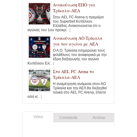
Ανακοίνωση ΕΠΟ για
Τρίκαλα-ΑΕΛ
Στην AEL FC Arena η πρεμιέρα
του Superbet Κυπέλλου
Ελλάδας.Ανακοινώνεται ότι ο
αγώνας του 1ου προκρ
[...]
Ανακοίνωση ΑΟ Τρίκαλα
για τον αγώνα με ΑΕΛ
Ο Α.Ο. Τρίκαλα ενημερώνει τους
φιλάθλους του αναφορικά με την
έδρα διεξαγωγής του αγώνα
Κυπέλλου Ελ
[...]
Στο ΑΕL FC Arena το
Τρίκαλα-ΑΕΛ
Η αναμέτρηση ανάμεσα στον ΑΟ
Τρίκαλα και την ΑΕΛ θα διεξαχθεί
τελικά στο AEL FC Arena, έπειτα
από κ
[...]
Video
Comments
Archive