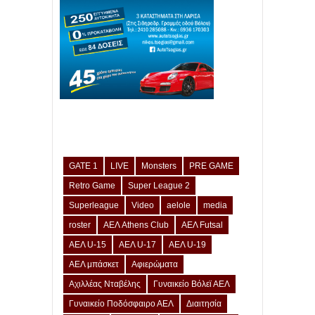
GATE 1
LIVE
Monsters
PRE GAME
Retro Game
Super League 2
Superleague
Video
aelole
media
roster
ΑΕΛ Athens Club
ΑΕΛ Futsal
ΑΕΛ U-15
ΑΕΛ U-17
ΑΕΛ U-19
ΑΕΛ μπάσκετ
Αφιερώματα
Αχιλλέας Νταβέλης
Γυναικείο Βόλεϊ ΑΕΛ
Γυναικείο Ποδόσφαιρο ΑΕΛ
Διαιτησία