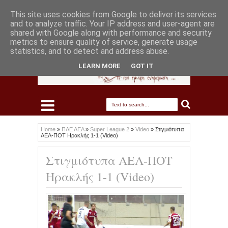
This site uses cookies from Google to deliver its services
and to analyze traffic. Your IP address and user-agent are
shared with Google along with performance and security
metrics to ensure quality of service, generate usage
statistics, and to detect and address abuse.
LEARN MORE
GOT IT
Home
»
ΠΑΕ ΑΕΛ
»
Super League 2
»
Video
»
Στιγμιότυπα
ΑΕΛ-ΠΟΤ Ηρακλής 1-1 (Video)
Στιγμιότυπα ΑΕΛ-ΠΟΤ
Ηρακλής 1-1 (Video)