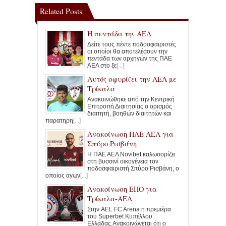
Related Posts
Η πεντάδα της ΑΕΛ
Δείτε τους πέντε ποδοσφαιριστές
οι οποίοι θα αποτελέσουν την
πεντάδα των αρχηγών της ΠΑΕ
ΑΕΛ στο ξε
[...]
Αυτός σφυρίζει την ΑΕΛ με
Τρίκαλα
Ανακοινώθηκε από την Κεντρική
Επιτροπή Διαιτησίας ο ορισμός
διαιτητή, βοηθών διαιτητών και
παρατηρη
[...]
Ανακοίνωση ΠΑΕ ΑΕΛ για
Σπύρο Ρισβάνη
Η ΠΑΕ ΑΕΛ Novibet καλωσορίζει
στη βυσσινί οικογένεια τον
ποδοσφαιριστή Σπύρο Ρισβάνη, ο
οποίος αγων
[...]
Ανακοίνωση ΕΠΟ για
Τρίκαλα-ΑΕΛ
Στην AEL FC Arena η πρεμιέρα
του Superbet Κυπέλλου
Ελλάδας.Ανακοινώνεται ότι ο