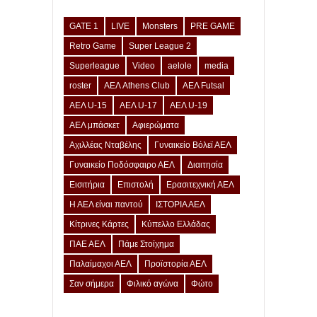
GATE 1
LIVE
Monsters
PRE GAME
Retro Game
Super League 2
Superleague
Video
aelole
media
roster
ΑΕΛ Athens Club
ΑΕΛ Futsal
ΑΕΛ U-15
ΑΕΛ U-17
ΑΕΛ U-19
ΑΕΛ μπάσκετ
Αφιερώματα
Αχιλλέας Νταβέλης
Γυναικείο Βόλεϊ ΑΕΛ
Γυναικείο Ποδόσφαιρο ΑΕΛ
Διαιτησία
Εισιτήρια
Επιστολή
Ερασιτεχνική ΑΕΛ
Η ΑΕΛ είναι παντού
ΙΣΤΟΡΙΑ ΑΕΛ
Κίτρινες Κάρτες
Κύπελλο Ελλάδας
ΠΑΕ ΑΕΛ
Πάμε Στοίχημα
Παλαίμαχοι ΑΕΛ
Προϊστορία ΑΕΛ
Σαν σήμερα
Φιλικό αγώνα
Φώτο