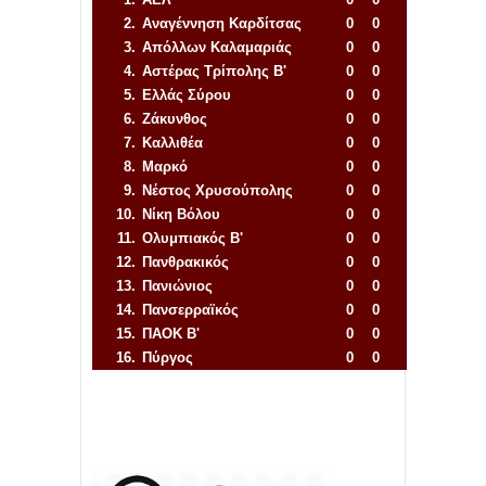
2.
Αναγέννηση
Καρδίτσας
0
0
3.
Απόλλων Καλαμαριάς
0
0
4.
Αστέρας Τρίπολης Β'
0
0
5.
Ελλάς Σύρου
0
0
6.
Ζάκυνθος
0
0
7.
Καλλιθέα
0
0
8.
Μαρκό
0
0
9.
Νέστος Χρυσούπολης
0
0
10.
Νίκη Βόλου
0
0
11.
Ολυμπιακός Β'
0
0
12.
Πανθρακικός
0
0
13.
Πανιώνιος
0
0
14.
Πανσερραϊκός
0
0
15.
ΠΑΟΚ Β'
0
0
16.
Πύργος
0
0
Απόλλων Πόντου
22
11