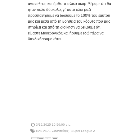
αντεπίθεση και ήρθε το τελικό σκορ. Ξέραμε ότι θα
ήταν πολύ δύσκολο, γι' αυτό όλοι μαζί
προσπαθήσαμε να δώσουμε το 100% του εαυτού
μας και μέσα από τη βοήθεια του κόουτς που μας
στηρίζει και από τη διοίκηση να δείξουμε ότι
είμαστε Μακεδονικός και ήρθαμε εδώ πέρα να
διεκδικήσουμε κάτι».
3/16/2025 10:59:00 μ.μ.
ΠΑΕ ΑΕΛ
,
Συνεντεύξεις
,
Super League 2