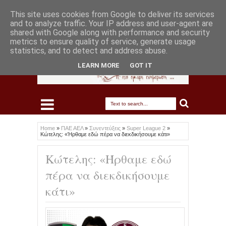
This site uses cookies from Google to deliver its services
and to analyze traffic. Your IP address and user-agent are
shared with Google along with performance and security
metrics to ensure quality of service, generate usage
statistics, and to detect and address abuse.
LEARN MORE
GOT IT
Home
»
ΠΑΕ ΑΕΛ
»
Συνεντεύξεις
»
Super League 2
»
Κώτελης: «Ήρθαμε εδώ πέρα να διεκδικήσουμε κάτι»
Κώτελης: «Ήρθαμε εδώ
πέρα να διεκδικήσουμε
κάτι»