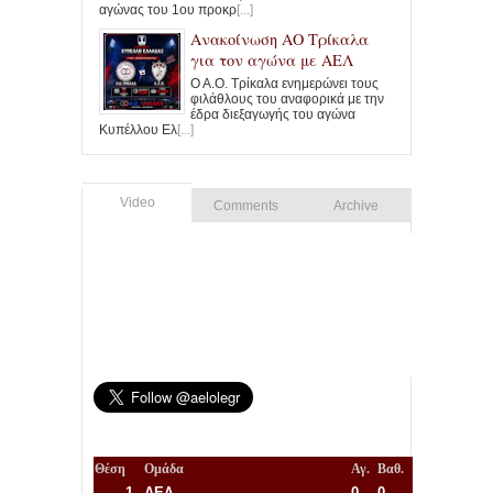
αγώνας του 1ου προκρ
[...]
Ανακοίνωση ΑΟ Τρίκαλα
για τον αγώνα με ΑΕΛ
Ο Α.Ο. Τρίκαλα ενημερώνει τους
φιλάθλους του αναφορικά με την
έδρα διεξαγωγής του αγώνα
Κυπέλλου Ελ
[...]
Video
Comments
Archive
Θέση
Ομάδα
Αγ.
Βαθ.
1.
ΑΕΛ
0
0