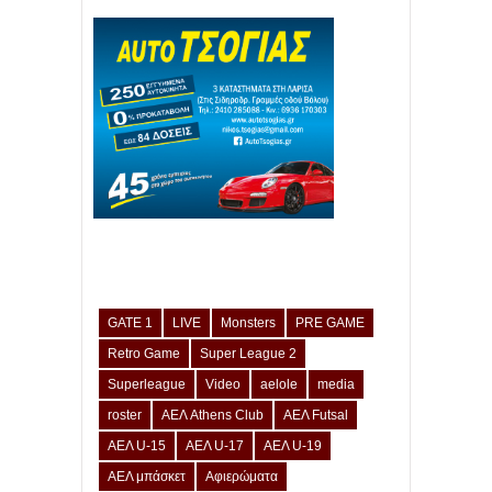
GATE 1
LIVE
Monsters
PRE GAME
Retro Game
Super League 2
Superleague
Video
aelole
media
roster
ΑΕΛ Athens Club
ΑΕΛ Futsal
ΑΕΛ U-15
ΑΕΛ U-17
ΑΕΛ U-19
ΑΕΛ μπάσκετ
Αφιερώματα