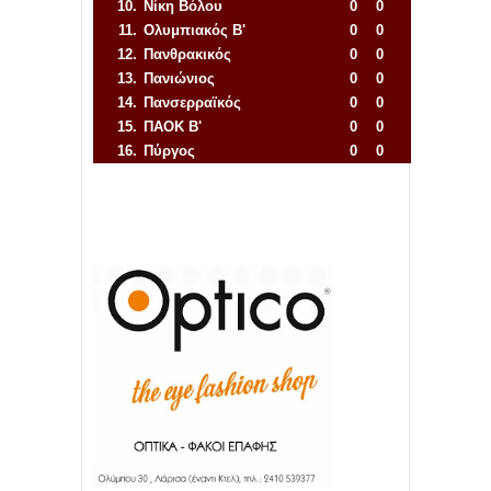
10.
Νίκη Βόλου
0
0
11.
Ολυμπιακός Β'
0
0
12.
Πανθρακικός
0
0
13.
Πανιώνιος
0
0
14.
Πανσερραϊκός
0
0
15.
ΠΑΟΚ Β'
0
0
16.
Πύργος
0
0
Απόλλων Πόντου
22
11