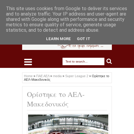
This site uses cookies from Google to deliver its services
and to analyze traffic. Your IP address and user-agent are
shared with Google along with performance and security
metrics to ensure quality of service, generate usage
statistics, and to detect and address abuse.
LEARN MORE
GOT IT
Home
»
ΠΑΕ ΑΕΛ
»
media
»
Super League 2
»
Ορίστηκε το
ΑΕΛ-Μακεδονικός
Ορίστηκε το ΑΕΛ-
Μακεδονικός