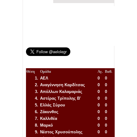
Θέση
Ομάδα
Αγ.
Βαθ.
1.
ΑΕΛ
0
0
2.
Αναγέννηση
Καρδίτσας
0
0
3.
Απόλλων Καλαμαριάς
0
0
4.
Αστέρας Τρίπολης Β'
0
0
5.
Ελλάς Σύρου
0
0
6.
Ζάκυνθος
0
0
7.
Καλλιθέα
0
0
8.
Μαρκό
0
0
9.
Νέστος Χρυσούπολης
0
0