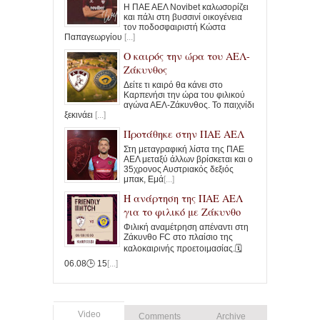
Η ΠΑΕ ΑΕΛ Novibet καλωσορίζει
και πάλι στη βυσσινί οικογένεια
τον ποδοσφαιριστή Κώστα
Παπαγεωργίου
[...]
Ο καιρός την ώρα του ΑΕΛ-
Ζάκυνθος
Δείτε τι καιρό θα κάνει στο
Καρπενήσι την ώρα του φιλικού
αγώνα ΑΕΛ-Ζάκυνθος. To παιχνίδι
ξεκινάει
[...]
Προτάθηκε στην ΠΑΕ ΑΕΛ
Στη μεταγραφική λίστα της ΠΑΕ
ΑΕΛ μεταξύ άλλων βρίσκεται και ο
35χρονος Αυστριακός δεξιός
μπακ, Εμά
[...]
Η ανάρτηση της ΠΑΕ ΑΕΛ
για το φιλικό με Ζάκυνθο
Φιλική αναμέτρηση απέναντι στη
Ζάκυνθο FC στο πλαίσιο της
καλοκαιρινής προετοιμασίας.🗓️
06.08🕒 15
[...]
Video
Comments
Archive