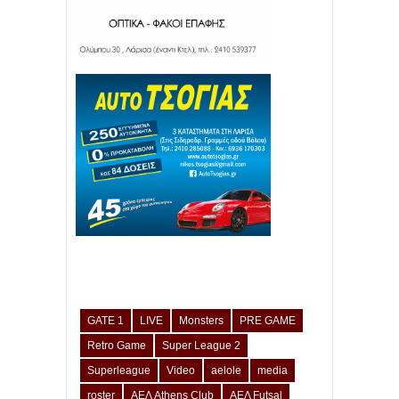
GATE 1
LIVE
Monsters
PRE GAME
Retro Game
Super League 2
Superleague
Video
aelole
media
roster
ΑΕΛ Athens Club
ΑΕΛ Futsal