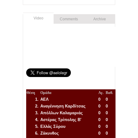
Video
Comments
Archive
Θέση
Ομάδα
Αγ.
Βαθ.
1.
ΑΕΛ
0
0
2.
Αναγέννηση
Καρδίτσας
0
0
3.
Απόλλων Καλαμαριάς
0
0
4.
Αστέρας Τρίπολης Β'
0
0
5.
Ελλάς Σύρου
0
0
6.
Ζάκυνθος
0
0