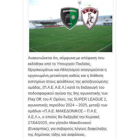
Ανακοινώνεται ότι, σύμφωνα με απόφαση που
εκδόθηκε από το Υπουργείο Παιδείας,
Θρησκευμάτων και Αθλητισμού απαγορεύεται η
οργανωμένη μετακίνηση καθώς και η διάθεση
εισιτηρίων στους φιλάθλους της φιλοξενούμενης
ομάδας, (Π.Α.Ε. Α.Ε.Λ.) κατά τη διεξαγωγή του
ποδοσφαιρικού αγώνα της 9ης αγωνιστικής των
Play Off, του Α’ Ομίλου, της SUPER LEAGUE 2,
αγωνιστικής περιόδου 2024 – 2025, μεταξύ των
ομάδων «Π.Α.Ε. ΜΑΚΕΔΟΝΙΚΟΣ – Π.Α.Ε.
Α.Ε.Λ.», ο οποίος θα διεξαχθεί την Κυριακή
27/04/2025, στο γήπεδο Μακεδονικού
(Ευκαρπίας), για σοβαρούς λόγους διαφύλαξης
της δημόσιας τάξης και ασφάλειας.