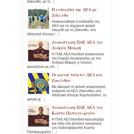
Ζάκυνθο, με τι
[...]
Η ενδεκάδα της ΑΕΛ με
Ζάκυνθο
Ανακοινώθηκε η ενδεκάδα της
ΑΕΛ για το σημερινό φιλικό
παιχνίδι με τη Ζάκυνθο, στο
Αθλητικό Κέντρο
[...]
Ανακοίνωση ΠΑΕ ΑΕΛ για
Ανδρέα Μακρή
Η ΠΑΕ ΑΕΛ Novibet ανακοινώνει
την έναρξη συνεργασίας με τον
Ανδρέα Μακρή, ο οποίος
αγωνίζεται ως επ
[...]
Οι κοινοί παίκτες ΑΕΛ και
Ζακύνθου
Με αφορμή τη φιλική αναμέτρηση
ανάμεσα σε ΑΕΛ-Ζάκυνθος στο
Αθλητικό Κέντρο Καρπενησίου, το
aelole.g
[...]
Ανακοίνωση ΠΑΕ ΑΕΛ για
Κώστα Παπαγεωργίου
Η ΠΑΕ ΑΕΛ Novibet καλωσορίζει
και πάλι στη βυσσινί οικογένεια
τον ποδοσφαιριστή Κώστα
Παπαγεωργίου
[...]