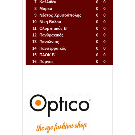
7.
Καλλιθέα
0
0
8.
Μαρκό
0
0
9.
Νέστος Χρυσούπολης
0
0
10.
Νίκη Βόλου
0
0
11.
Ολυμπιακός Β'
0
0
12.
Πανθρακικός
0
0
13.
Πανιώνιος
0
0
14.
Πανσερραϊκός
0
0
15.
ΠΑΟΚ Β'
0
0
16.
Πύργος
0
0
Απόλλων Πόντου
22
11