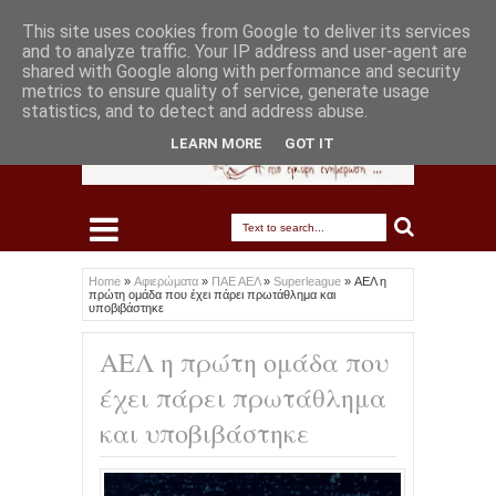
This site uses cookies from Google to deliver its services
and to analyze traffic. Your IP address and user-agent are
shared with Google along with performance and security
metrics to ensure quality of service, generate usage
statistics, and to detect and address abuse.
LEARN MORE
GOT IT
Home
»
Αφιερώματα
»
ΠΑΕ ΑΕΛ
»
Superleague
»
ΑΕΛ η
πρώτη ομάδα που έχει πάρει πρωτάθλημα και
υποβιβάστηκε
ΑΕΛ η πρώτη ομάδα που
έχει πάρει πρωτάθλημα
και υποβιβάστηκε