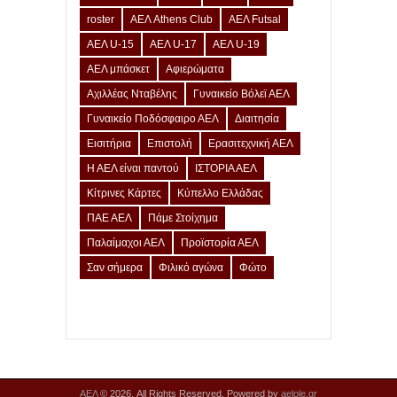
roster
ΑΕΛ Athens Club
ΑΕΛ Futsal
ΑΕΛ U-15
ΑΕΛ U-17
ΑΕΛ U-19
ΑΕΛ μπάσκετ
Αφιερώματα
Αχιλλέας Νταβέλης
Γυναικείο Βόλεϊ ΑΕΛ
Γυναικείο Ποδόσφαιρο ΑΕΛ
Διαιτησία
Εισιτήρια
Επιστολή
Ερασιτεχνική ΑΕΛ
Η ΑΕΛ είναι παντού
ΙΣΤΟΡΙΑ ΑΕΛ
Κίτρινες Κάρτες
Κύπελλο Ελλάδας
ΠΑΕ ΑΕΛ
Πάμε Στοίχημα
Παλαίμαχοι ΑΕΛ
Προϊστορία ΑΕΛ
Σαν σήμερα
Φιλικό αγώνα
Φώτο
ΑΕΛ
© 2026. All Rights Reserved. Powered by
aelole.gr