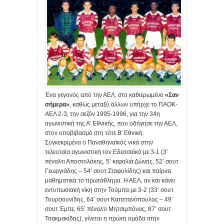
Ένα γεγονός από την ΑΕΛ, στο καθιερωμένο
«Σαν
σήμερα»
, καθώς μεταξύ άλλων υπήρχε το ΠΑΟΚ-
ΑΕΛ 2-3, την σεζόν 1995-1996, για την 34η
αγωνιστική της Α' Εθνικής, που οδήγησε την ΑΕΛ,
στον υποβιβασμό στη τότε Β' Εθνική.
Συγκεκριμένα ο Παναθηναϊκός νικά στην
τελευταία αγωνιστική τον Εδεσσαϊκό με 3-1 (3’
πέναλτι Αποστολάκης, 5’ κεφαλιά Δώνης, 52’ σουτ
Γεωργιάδης – 54’ σουτ Σταφυλίδης) και παίρνει
μαθηματικά το πρωτάθλημα. Η ΑΕΛ, αν και κάνει
εντυπωσιακή νίκη στην Τούμπα με 3-2 (33’ σουτ
Τουρσουνίδης, 64’ σουτ Καπετανόπουλος – 49’
σουτ Έμπε, 65’ πέναλτι Μητσιμπόνας, 87’ σουτ
Τσακμακίδης), γίνεται η πρώτη ομάδα στην