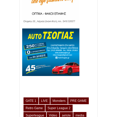
GATE 1
LIVE
Monsters
PRE GAME
Retro Game
Super League 2
Superleague
Video
aelole
media