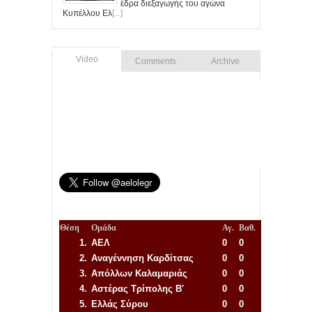
έδρα διεξαγωγής του αγώνα
Κυπέλλου Ελ
[...]
Video
Comments
Archive
Θέση
Ομάδα
Αγ.
Βαθ.
1.
ΑΕΛ
0
0
2.
Αναγέννηση
Καρδίτσας
0
0
3.
Απόλλων Καλαμαριάς
0
0
4.
Αστέρας Τρίπολης Β'
0
0
5.
Ελλάς Σύρου
0
0