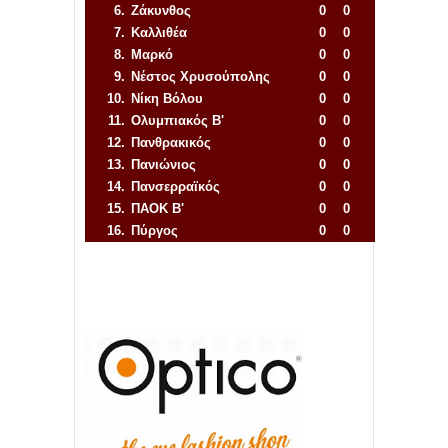
6.
Ζάκυνθος
0
0
7.
Καλλιθέα
0
0
8.
Μαρκό
0
0
9.
Νέστος Χρυσούπολης
0
0
10.
Νίκη Βόλου
0
0
11.
Ολυμπιακός Β'
0
0
12.
Πανθρακικός
0
0
13.
Πανιώνιος
0
0
14.
Πανσερραϊκός
0
0
15.
ΠΑΟΚ Β'
0
0
16.
Πύργος
0
0
Απόλλων Πόντου
22
11