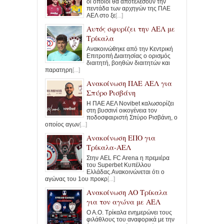
οι οποίοι θα αποτελέσουν την
πεντάδα των αρχηγών της ΠΑΕ
ΑΕΛ στο ξε
[...]
Αυτός σφυρίζει την ΑΕΛ με
Τρίκαλα
Ανακοινώθηκε από την Κεντρική
Επιτροπή Διαιτησίας ο ορισμός
διαιτητή, βοηθών διαιτητών και
παρατηρη
[...]
Ανακοίνωση ΠΑΕ ΑΕΛ για
Σπύρο Ρισβάνη
Η ΠΑΕ ΑΕΛ Novibet καλωσορίζει
στη βυσσινί οικογένεια τον
ποδοσφαιριστή Σπύρο Ρισβάνη, ο
οποίος αγων
[...]
Ανακοίνωση ΕΠΟ για
Τρίκαλα-ΑΕΛ
Στην AEL FC Arena η πρεμιέρα
του Superbet Κυπέλλου
Ελλάδας.Ανακοινώνεται ότι ο
αγώνας του 1ου προκρ
[...]
Ανακοίνωση ΑΟ Τρίκαλα
για τον αγώνα με ΑΕΛ
Ο Α.Ο. Τρίκαλα ενημερώνει τους
φιλάθλους του αναφορικά με την