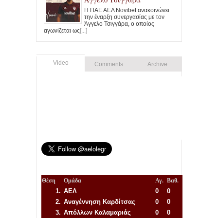
Η ΠΑΕ ΑΕΛ Novibet ανακοινώνει
την έναρξη συνεργασίας με τον
Άγγελο Τσιγγάρα, ο οποίος
αγωνίζεται ως
[...]
Video
Comments
Archive
Θέση
Ομάδα
Αγ.
Βαθ.
1.
ΑΕΛ
0
0
2.
Αναγέννηση
Καρδίτσας
0
0
3.
Απόλλων Καλαμαριάς
0
0