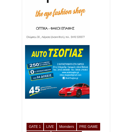
GATE 1
LIVE
Monsters
PRE GAME