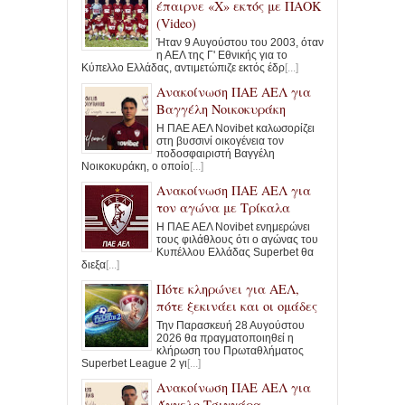
έπαιρνε «Χ» εκτός με ΠΑΟΚ
(Video)
Ήταν 9 Αυγούστου του 2003, όταν
η ΑΕΛ της Γ' Εθνικής για το
Κύπελλο Ελλάδας, αντιμετώπιζε εκτός έδρ
[...]
Ανακοίνωση ΠΑΕ ΑΕΛ για
Βαγγέλη Νοικοκυράκη
Η ΠΑΕ ΑΕΛ Novibet καλωσορίζει
στη βυσσινί οικογένεια τον
ποδοσφαιριστή Βαγγέλη
Νοικοκυράκη, ο οποίο
[...]
Ανακοίνωση ΠΑΕ ΑΕΛ για
τον αγώνα με Τρίκαλα
Η ΠΑΕ ΑΕΛ Novibet ενημερώνει
τους φιλάθλους ότι ο αγώνας του
Κυπέλλου Ελλάδας Superbet θα
διεξα
[...]
Πότε κληρώνει για ΑΕΛ,
πότε ξεκινάει και οι ομάδες
Την Παρασκευή 28 Αυγούστου
2026 θα πραγματοποιηθεί η
κλήρωση του Πρωταθλήματος
Superbet League 2 γι
[...]
Ανακοίνωση ΠΑΕ ΑΕΛ για
Άγγελο Τσιγγάρα