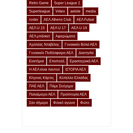
Retro Game
Super League 2
Superleague
Video
aelole
media
roster
ΑΕΛ Athens Club
ΑΕΛ Futsal
ΑΕΛ U-15
ΑΕΛ U-17
ΑΕΛ U-19
ΑΕΛ μπάσκετ
Αφιερώματα
Αχιλλέας Νταβέλης
Γυναικείο Βόλεϊ ΑΕΛ
Γυναικείο Ποδόσφαιρο ΑΕΛ
Διαιτησία
Εισιτήρια
Επιστολή
Ερασιτεχνική ΑΕΛ
Η ΑΕΛ είναι παντού
ΙΣΤΟΡΙΑ ΑΕΛ
Κίτρινες Κάρτες
Κύπελλο Ελλάδας
ΠΑΕ ΑΕΛ
Πάμε Στοίχημα
Παλαίμαχοι ΑΕΛ
Προϊστορία ΑΕΛ
Σαν σήμερα
Φιλικό αγώνα
Φώτο