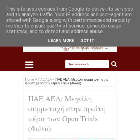
This site uses cookies from Google to deliver its services
and to analyze traffic. Your IP address and user-agent are
shared with Google along with performance and security
metrics to ensure quality of service, generate usage
statistics, and to detect and address abuse.
LEARN MORE
GOT IT
Home
»
ΠΑΕ ΑΕΛ
»
ΠΑΕ ΑΕΛ: Μεγάλη συμμετοχή στην
πρώτη μέρα των Open Trials (Φώτο)
ΠΑΕ ΑΕΛ: Μεγάλη
συμμετοχή στην πρώτη
μέρα των Open Trials
(Φώτο)