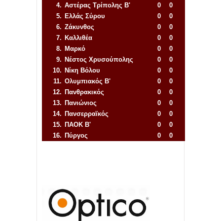
4.
Αστέρας Τρίπολης Β'
0
0
5.
Ελλάς Σύρου
0
0
6.
Ζάκυνθος
0
0
7.
Καλλιθέα
0
0
8.
Μαρκό
0
0
9.
Νέστος Χρυσούπολης
0
0
10.
Νίκη Βόλου
0
0
11.
Ολυμπιακός Β'
0
0
12.
Πανθρακικός
0
0
13.
Πανιώνιος
0
0
14.
Πανσερραϊκός
0
0
15.
ΠΑΟΚ Β'
0
0
16.
Πύργος
0
0
Απόλλων Πόντου
22
11