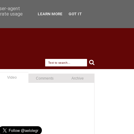
user-agent
erate usage
LEARN MORE
GOT IT
Video
Comments
Archive