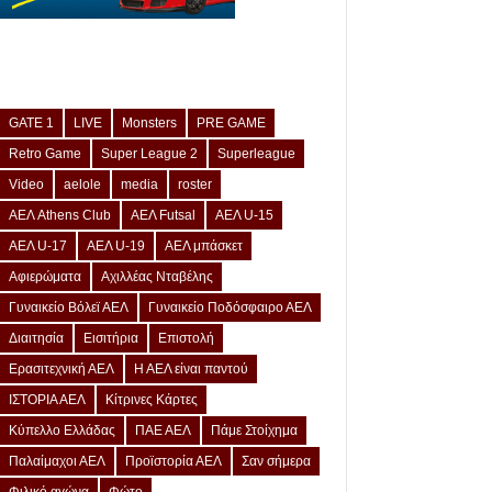
GATE 1
LIVE
Monsters
PRE GAME
Retro Game
Super League 2
Superleague
Video
aelole
media
roster
ΑΕΛ Athens Club
ΑΕΛ Futsal
ΑΕΛ U-15
ΑΕΛ U-17
ΑΕΛ U-19
ΑΕΛ μπάσκετ
Αφιερώματα
Αχιλλέας Νταβέλης
Γυναικείο Βόλεϊ ΑΕΛ
Γυναικείο Ποδόσφαιρο ΑΕΛ
Διαιτησία
Εισιτήρια
Επιστολή
Ερασιτεχνική ΑΕΛ
Η ΑΕΛ είναι παντού
ΙΣΤΟΡΙΑ ΑΕΛ
Κίτρινες Κάρτες
Κύπελλο Ελλάδας
ΠΑΕ ΑΕΛ
Πάμε Στοίχημα
Παλαίμαχοι ΑΕΛ
Προϊστορία ΑΕΛ
Σαν σήμερα