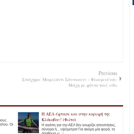
Previous
Στοίχημα: Μαμελόντι Σάνταουνς – Φλουμινένσε:
Μάχη με φόντο τους «16»
Η ΑΕΛ έφτασε και στην κορυφή της
Κλόκοβας! (Φώτο)
ημους
στου. Οι
Η αγάπη για την ΑΕΛ δεν γνωρίζει αποστάσεις,
σύνορα ή... υψόμετρα! Για ακόμη μία φορά, το
σύνθημα «
[...]