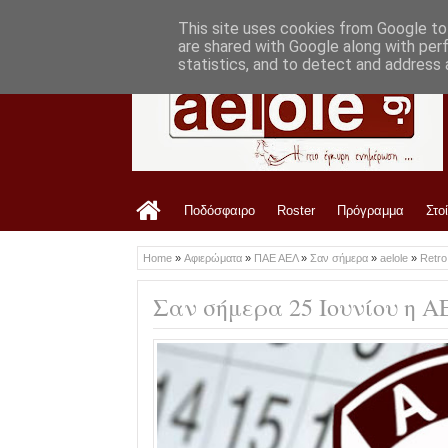
LATEST
11:15 PM
Προτάθηκε στην ΠΑΕ ΑΕΛ
This site uses cookies from Google to 
are shared with Google along with per
statistics, and to detect and address 
Ποδόσφαιρο
Roster
Πρόγραμμα
Στο
Home
»
Αφιερώματα
»
ΠΑΕ ΑΕΛ
»
Σαν σήμερα
»
aelole
»
Retr
Σαν σήμερα 25 Ιουνίου η Α