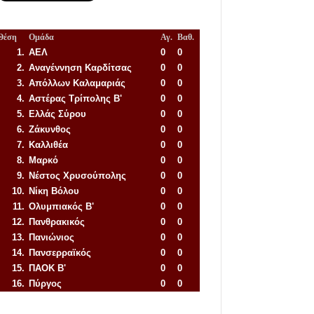
Θέση
Ομάδα
Αγ.
Βαθ.
1.
ΑΕΛ
0
0
2.
Αναγέννηση
Καρδίτσας
0
0
3.
Απόλλων Καλαμαριάς
0
0
4.
Αστέρας Τρίπολης Β'
0
0
5.
Ελλάς Σύρου
0
0
6.
Ζάκυνθος
0
0
7.
Καλλιθέα
0
0
8.
Μαρκό
0
0
9.
Νέστος Χρυσούπολης
0
0
10.
Νίκη Βόλου
0
0
11.
Ολυμπιακός Β'
0
0
12.
Πανθρακικός
0
0
13.
Πανιώνιος
0
0
14.
Πανσερραϊκός
0
0
15.
ΠΑΟΚ Β'
0
0
16.
Πύργος
0
0
Απόλλων Πόντου
22