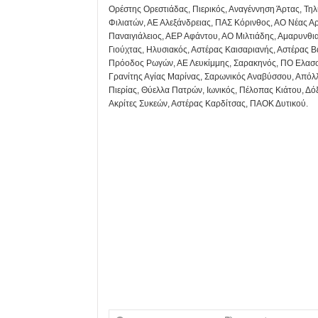
Ορέστης Ορεστιάδας, Πιερικός, Αναγέννηση Άρτας, Τη
Φιλιατών, ΑΕ Αλεξάνδρειας, ΠΑΣ Κόρινθος, ΑΟ Νέας Α
Παναιγιάλειος, ΑΕΡ Αφάντου, ΑΟ Μιλτιάδης, Αμαρυνθια
Γιούχτας, Ηλυσιακός, Αστέρας Καισαριανής, Αστέρας 
Πρόοδος Ρωγών, ΑΕ Λευκίμμης, Σαρακηνός, ΠΟ Ελασσ
Γρανίτης Αγίας Μαρίνας, Σαρωνικός Αναβύσσου, Απόλ
Πιερίας, Θύελλα Πατρών, Ιωνικός, Πέλοπας Κιάτου, Δ
Ακρίτες Συκεών, Αστέρας Καρδίτσας, ΠΑΟΚ Δυτικού.