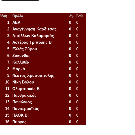
Θέση
Ομάδα
Αγ.
Βαθ.
1.
ΑΕΛ
0
0
2.
Αναγέννηση
Καρδίτσας
0
0
3.
Απόλλων Καλαμαριάς
0
0
4.
Αστέρας Τρίπολης Β'
0
0
5.
Ελλάς Σύρου
0
0
6.
Ζάκυνθος
0
0
7.
Καλλιθέα
0
0
8.
Μαρκό
0
0
9.
Νέστος Χρυσούπολης
0
0
10.
Νίκη Βόλου
0
0
11.
Ολυμπιακός Β'
0
0
12.
Πανθρακικός
0
0
13.
Πανιώνιος
0
0
14.
Πανσερραϊκός
0
0
15.
ΠΑΟΚ Β'
0
0
16.
Πύργος
0
0
Απόλλων Πόντου
22