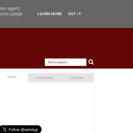
user-agent
erate usage
LEARN MORE
GOT IT
Video
Comments
Archive