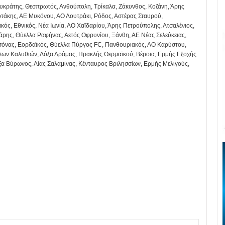
λυκράτης, Θεσπρωτός, Ανθούπολη, Τρίκαλα, Ζάκυνθος, Κοζάνη, Άρης
ρτάκης, ΑΕ Μυκόνου, ΑΟ Λουτράκι, Ρόδος, Αστέρας Σταυρού,
κός, Εθνικός, Νέα Ιωνία, ΑΟ Χαϊδαρίου, Άρης Πετρούπολης, Ατσαλένιος,
Βάρης, Θύελλα Ραφήνας, Αετός Οφρυνίου, Ξάνθη, ΑΕ Νέας Σελεύκειας,
όνας, Εορδαϊκός, Θύελλα Πύργος FC, Πανθουριακός, ΑΟ Καρύστου,
λων Καλυθιών, Δόξα Δράμας, Ηρακλής Θερμαϊκού, Βέροια, Ερμής Εξοχής
όξα Βύρωνος, Αίας Σαλαμίνας, Κένταυρος Βριλησσίων, Ερμής Μελιγούς,