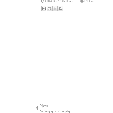
6/04/2025 12:45:00 μ.μ.
Γ' Εθνική
Next
Νεότερη ανάρτηση