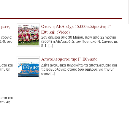
 ματς
Όταν η ΑΕΛ είχε 15.000 κόσμο στη Γ'
Εθνική! (Video)
 χρόνια
Σαν σήμερα στις 30 Μαΐου, πριν από 22 χρόνια
1-0, στο
(2004) η ΑΕΛ κέρδιζε τον Ποντιακό Ν. Σάντας με
5-1,
[...]
Αποτελέσματα της Γ' Εθνικής
ματα και
Δείτε αναλυτικά παρακάτω τα αποτελέσματα και
 την 6η
τις βαθμολογίες στους δύο ομίλους για την 5η
αγωνι
[...]
ματα και
 την 4η