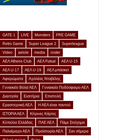
GATE 1
LIVE
Monsters
PRE GAME
Retro Game
Super League 2
Superleague
Video
aelole
media
roster
ΑΕΛ Athens Club
ΑΕΛ Futsal
ΑΕΛ U-15
ΑΕΛ U-17
ΑΕΛ U-19
ΑΕΛ μπάσκετ
Αφιερώματα
Αχιλλέας Νταβέλης
Γυναικείο Βόλεϊ ΑΕΛ
Γυναικείο Ποδόσφαιρο ΑΕΛ
Διαιτησία
Εισιτήρια
Επιστολή
Ερασιτεχνική ΑΕΛ
Η ΑΕΛ είναι παντού
ΙΣΤΟΡΙΑ ΑΕΛ
Κίτρινες Κάρτες
Κύπελλο Ελλάδας
ΠΑΕ ΑΕΛ
Πάμε Στοίχημα
Παλαίμαχοι ΑΕΛ
Προϊστορία ΑΕΛ
Σαν σήμερα