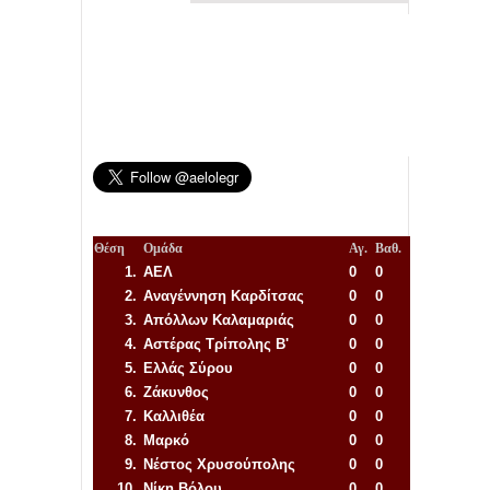
Θέση
Ομάδα
Αγ.
Βαθ.
1.
ΑΕΛ
0
0
2.
Αναγέννηση
Καρδίτσας
0
0
3.
Απόλλων Καλαμαριάς
0
0
4.
Αστέρας Τρίπολης Β'
0
0
5.
Ελλάς Σύρου
0
0
6.
Ζάκυνθος
0
0
7.
Καλλιθέα
0
0
8.
Μαρκό
0
0
9.
Νέστος Χρυσούπολης
0
0
10.
Νίκη Βόλου
0
0