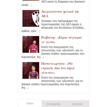
ΑΕΛ κατά τη διάρκεια του βασικού
σταδ
[...]
Ακυρώνονται φιλικά της
ΑΕΛ
Αλλαγές στο πρόγραμμα της
προετοιμασίας της ΑΕΛ έφερε η
κλήρωση του Κυπέλλου Ελλάδας,
καθώς τρία
[...]
Ρισβάνης: «Είμαι σίγουρος
γι' αυτό»
Κατά την αναχώρηση της
αποστολής των «βυσσινί» για το
βασικό στάδιο προετοιμασίας στο
Καρπενήσι, δη
[...]
Παπαγεωργίου: «Να
είμαστε όσο πιο ψηλά
γίνεται»
Κατά την αναχώρηση της
αποστολής των «βυσσινί» για το
βασικό στάδιο προετοιμασίας στο Καρπενήσι,
δη
[...]
Video
Comments
Archive