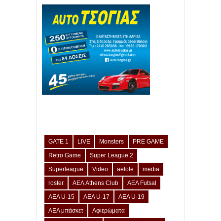
GATE 1
LIVE
Monsters
PRE GAME
Retro Game
Super League 2
Superleague
Video
aelole
media
roster
ΑΕΛ Athens Club
ΑΕΛ Futsal
ΑΕΛ U-15
ΑΕΛ U-17
ΑΕΛ U-19
ΑΕΛ μπάσκετ
Αφιερώματα