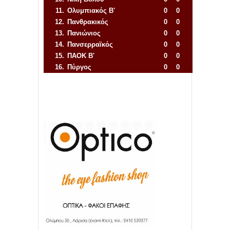
11.
Ολυμπιακός Β'
0
0
12.
Πανθρακικός
0
0
13.
Πανιώνιος
0
0
14.
Πανσερραϊκός
0
0
15.
ΠΑΟΚ Β'
0
0
16.
Πύργος
0
0
Απόλλων Πόντου
22
11