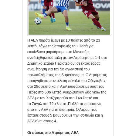
Η ΑΕΛ παρότι έμεινε με 10 παίκτες από το 23
λεπτό, λόγω της αποβολής του Πασά για
επικίνδυνο μαρκάρισμα στο Μανσούρ,
αναδείχθηκε ισόπαλη με τον Ατρόμητο με 1-1 στο
Δημοτικό Στάδιο Περιστερίου, σε εκτός έδρας
αναμέτρηση για την 5η αγωνιστική του
πρωταθλήματος της Superλeague. Ο Ατρόμητος
προηγήθηκε με εκτέλεση πέναλτι του Οζέγκοβιτς
στο 28ο λεπτό και η ΑΕΛ ισοφάρισε με σουτ του
Πέρες στο 60ο λεπτό. Ακυρώθηκαν δύο γκολ της
ΑΕΛ με τον Χατζηστραβό στο 14ο λεπτό και
το Σαγάλ στο 72ο λεπτό. Πολλά τα παράπονα
από την ΑΕΛ για τη διαιτησία. Ο Ατρόμητος
έφτασε στους 5 βαθμούς με την ισοπαλία και η
ΑΕΛ είναι στους 4.
Οι φάσεις στο Ατρόμητος-ΑΕΛ