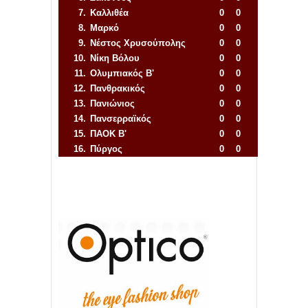
7.
Καλλιθέα
0
0
8.
Μαρκό
0
0
9.
Νέστος Χρυσούπολης
0
0
10.
Νίκη Βόλου
0
0
11.
Ολυμπιακός Β'
0
0
12.
Πανθρακικός
0
0
13.
Πανιώνιος
0
0
14.
Πανσερραϊκός
0
0
15.
ΠΑΟΚ Β'
0
0
16.
Πύργος
0
0
Απόλλων Πόντου
22
11