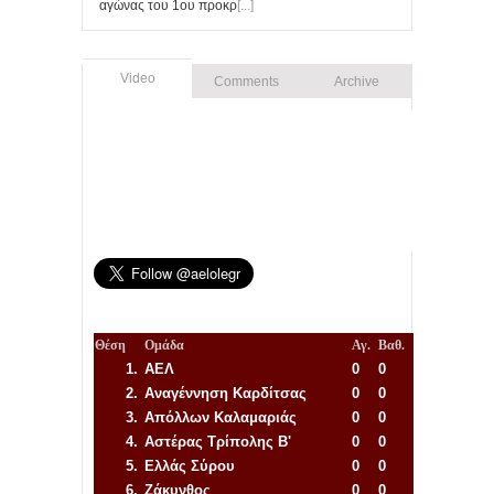
αγώνας του 1ου προκρ
[...]
Video
Comments
Archive
Θέση
Ομάδα
Αγ.
Βαθ.
1.
ΑΕΛ
0
0
2.
Αναγέννηση
Καρδίτσας
0
0
3.
Απόλλων Καλαμαριάς
0
0
4.
Αστέρας Τρίπολης Β'
0
0
5.
Ελλάς Σύρου
0
0
6.
Ζάκυνθος
0
0