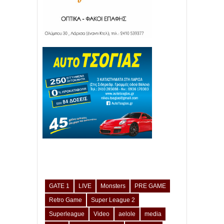
GATE 1
LIVE
Monsters
PRE GAME
Retro Game
Super League 2
Superleague
Video
aelole
media