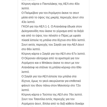
Κίτρινη κάρτα o Παντελάκης της ΑΕΛ στο 40ο
λεπτό.
Ο Παλμεζάνο για τον Ατρόμητο έκανε το σουτ
μέσα από το ύψος της μικρής περιοχής άουτ στο
43ο λεπτό.
ΓΚΟΛ για την ΑΕΛ 1-1. Ο Ατανάσοφ έδωσε στον
Δεληγιαννίδη που έκανε το γύρισμα από τα δεξιά
και από το ύψος του πέναλτι ο Πέρες με ωραίο
πλασέ έστειλε τη μπάλα στα δίχτυα στο 60ο λεπτό.
Σουτ εκτός περιοχής του Σαγάλ για την ΑΕΛ άουτ
στο 66ο λεπτό.
Κίτρινη κάρτα ο Σαγάλ για την ΑΕΛ στο 67ο λεπτό.
Ο Ούρονεν σέντραρε από τα αριστερά για τον
Ατρόμητο και ο Μπάκου έκανε το σουτ με τον
Ατανάσοφ να στέλνει τη μπάλα κόρνερ στο 69ο
λεπτό.
Ο Σαγάλ για την ΑΕΛ έστειλε την μπάλα στα
δίχτυα, όμως το γκολ ακυρώνεται για επιθετικό
φάουλ του ίδιου πάνω στον Μανσούρ στο 72ο
λεπτό.
Κίτρινη κάρτα ο Τούπτα της ΑΕΛ στο 76ο λεπτό.
Σουτ του Τσαντίλα εντός περιοχής για τον
Ατρόμητο άουτ, δίπλα από το δεξί κάθετο δοκάρι