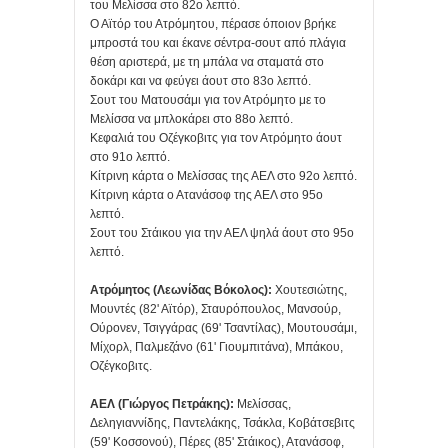
του Μελίσσα στο 82ο λεπτό.
Ο Αϊτόρ του Ατρόμητου, πέρασε όποιον βρήκε
μπροστά του και έκανε σέντρα-σουτ από πλάγια
θέση αριστερά, με τη μπάλα να σταματά στο
δοκάρι και να φεύγει άουτ στο 83ο λεπτό.
Σουτ του Ματουσάμι για τον Ατρόμητο με το
Μελίσσα να μπλοκάρει στο 88ο λεπτό.
Κεφαλιά του Οζέγκοβιτς για τον Ατρόμητο άουτ
στο 91ο λεπτό.
Κίτρινη κάρτα ο Μελίσσας της ΑΕΛ στο 92ο λεπτό.
Κίτρινη κάρτα ο Ατανάσοφ της ΑΕΛ στο 95ο
λεπτό.
Σουτ του Στάικου για την ΑΕΛ ψηλά άουτ στο 95ο
λεπτό.
Ατρόμητος (Λεωνίδας Βόκολος):
Χουτεσιώτης,
Μουντές (82' Αϊτόρ), Σταυρόπουλος, Μανσούρ,
Ούρονεν, Τσιγγάρας (69' Τσαντίλας), Μουτουσάμι,
Μίχορλ, Παλμεζάνο (61' Γιουμπιτάνα), Μπάκου,
Οζέγκοβιτς.
ΑΕΛ (Γιώργος Πετράκης):
Μελίσσας,
Δεληγιαννίδης, Παντελάκης, Τσάκλα, Κοβάτσεβιτς
(59' Κοσσονού), Πέρες (85' Στάικος), Ατανάσοφ,