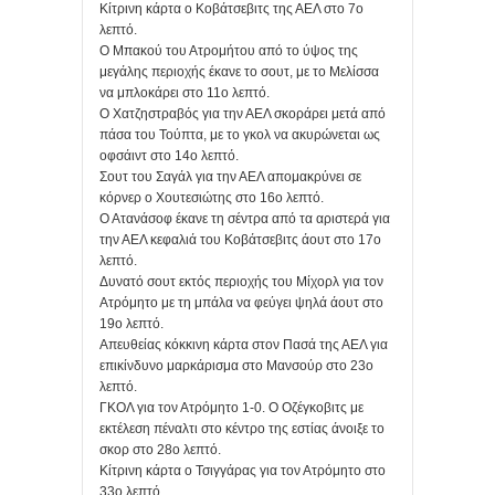
Κίτρινη κάρτα ο Κοβάτσεβιτς της ΑΕΛ στο 7ο
λεπτό.
Ο Μπακού του Ατρομήτου από το ύψος της
μεγάλης περιοχής έκανε το σουτ, με το Μελίσσα
να μπλοκάρει στο 11ο λεπτό.
Ο Χατζηστραβός για την ΑΕΛ σκοράρει μετά από
πάσα του Τούπτα, με το γκολ να ακυρώνεται ως
οφσάιντ στο 14ο λεπτό.
Σουτ του Σαγάλ για την ΑΕΛ απομακρύνει σε
κόρνερ ο Χουτεσιώτης στο 16ο λεπτό.
Ο Ατανάσοφ έκανε τη σέντρα από τα αριστερά για
την ΑΕΛ κεφαλιά του Κοβάτσεβιτς άουτ στο 17ο
λεπτό.
Δυνατό σουτ εκτός περιοχής του Μίχορλ για τον
Ατρόμητο με τη μπάλα να φεύγει ψηλά άουτ στο
19ο λεπτό.
Απευθείας κόκκινη κάρτα στον Πασά της ΑΕΛ για
επικίνδυνο μαρκάρισμα στο Μανσούρ στο 23ο
λεπτό.
ΓΚΟΛ για τον Ατρόμητο 1-0. Ο Οζέγκοβιτς με
εκτέλεση πέναλτι στο κέντρο της εστίας άνοιξε το
σκορ στο 28ο λεπτό.
Κίτρινη κάρτα o Τσιγγάρας για τον Ατρόμητο στο
33ο λεπτό.