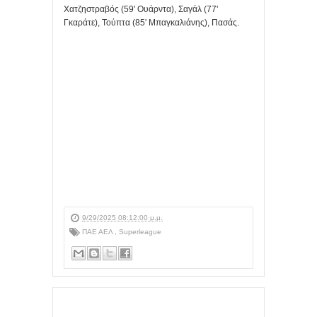
Χατζηστραβός (59' Ουάρντα), Σαγάλ (77'
Γκαράτε), Τούπτα (85' Μπαγκαλιάνης), Πασάς.
9/29/2025 08:12:00 μ.μ.
ΠΑΕ ΑΕΛ
,
Superleague