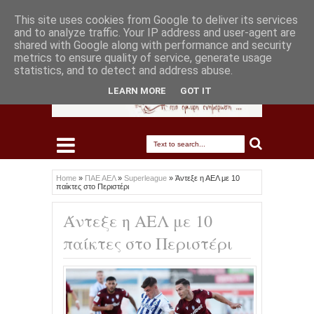
This site uses cookies from Google to deliver its services
and to analyze traffic. Your IP address and user-agent are
shared with Google along with performance and security
metrics to ensure quality of service, generate usage
statistics, and to detect and address abuse.
LEARN MORE
GOT IT
Home
»
ΠΑΕ ΑΕΛ
»
Superleague
»
Άντεξε η ΑΕΛ με 10
παίκτες στο Περιστέρι
Άντεξε η ΑΕΛ με 10
παίκτες στο Περιστέρι