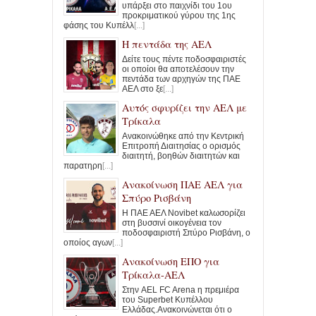
υπάρξει στο παιχνίδι του 1ου
προκριματικού γύρου της 1ης
φάσης του Κυπέλλ
[...]
Η πεντάδα της ΑΕΛ
Δείτε τους πέντε ποδοσφαιριστές
οι οποίοι θα αποτελέσουν την
πεντάδα των αρχηγών της ΠΑΕ
ΑΕΛ στο ξε
[...]
Αυτός σφυρίζει την ΑΕΛ με
Τρίκαλα
Ανακοινώθηκε από την Κεντρική
Επιτροπή Διαιτησίας ο ορισμός
διαιτητή, βοηθών διαιτητών και
παρατηρη
[...]
Ανακοίνωση ΠΑΕ ΑΕΛ για
Σπύρο Ρισβάνη
Η ΠΑΕ ΑΕΛ Novibet καλωσορίζει
στη βυσσινί οικογένεια τον
ποδοσφαιριστή Σπύρο Ρισβάνη, ο
οποίος αγων
[...]
Ανακοίνωση ΕΠΟ για
Τρίκαλα-ΑΕΛ
Στην AEL FC Arena η πρεμιέρα
του Superbet Κυπέλλου
Ελλάδας.Ανακοινώνεται ότι ο