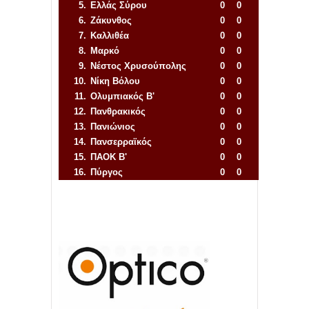
5.
Ελλάς Σύρου
0
0
6.
Ζάκυνθος
0
0
7.
Καλλιθέα
0
0
8.
Μαρκό
0
0
9.
Νέστος Χρυσούπολης
0
0
10.
Νίκη Βόλου
0
0
11.
Ολυμπιακός Β'
0
0
12.
Πανθρακικός
0
0
13.
Πανιώνιος
0
0
14.
Πανσερραϊκός
0
0
15.
ΠΑΟΚ Β'
0
0
16.
Πύργος
0
0
Απόλλων Πόντου
22
11