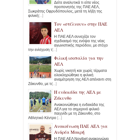
Δείτε αναλυτικά τι είπε νέος
προπονητής της ΠΑΕ ΑΕΛ,
Σωκράτης Οφρυδόπουλος, μετά τη λήξη της
φιλική
[...]
Τον «στέλνουν» στην ΠΑΕ
ΑΕΛ
Η ΠΑΕ ΑΕΛ συνεχίζει τον
σχεδιασμό της ενόψει της νέας
αγωνιστικής περιόδου, με στόχο
την ενίσχυση τ
[...]
Φιλική ισοπαλία για την
ΑΕΛ
Χωρίς νικητή και χωρίς τέρματα
ολοκληρώθηκε η φιλική
αναμέτρηση της ΑΕΛ απέναντι στη
Ζάκυνθο, με τι
[...]
Η ενδεκάδα της ΑΕΛ με
Ζάκυνθο
Ανακοινώθηκε η ενδεκάδα της
ΑΕΛ για το σημερινό φιλικό
παιχνίδι με τη Ζάκυνθο, στο
Αθλητικό Κέντρο
[...]
Ανακοίνωση ΠΑΕ ΑΕΛ για
Ανδρέα Μακρή
Η ΠΑΕ ΑΕΛ Novibet ανακοινώνει