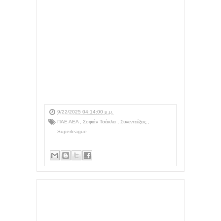
9/22/2025 04:14:00 μ.μ.
ΠΑΕ ΑΕΛ
,
Σοφιάν Τσάκλα
,
Συνεντεύξεις
,
Superleague