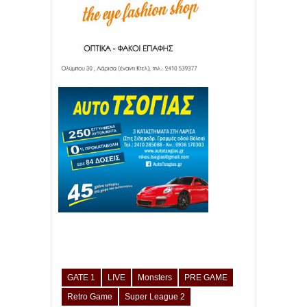
GATE 1
LIVE
Monsters
PRE GAME
Retro Game
Super League 2