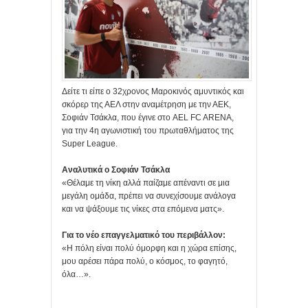
Δείτε τι είπε ο 32χρονος Μαροκινός αμυντικός και
σκόρερ της ΑΕΛ στην αναμέτρηση με την ΑΕΚ,
Σοφιάν Τσάκλα, που έγινε στο AEL FC ARENA,
για την 4η αγωνιστική του πρωταθλήματος της
Super League.
Αναλυτικά ο Σοφιάν Τσάκλα
«Θέλαμε τη νίκη αλλά παίζαμε απέναντι σε μια
μεγάλη ομάδα, πρέπει να συνεχίσουμε ανάλογα
και να ψάξουμε τις νίκες στα επόμενα ματς».
Για το νέο επαγγελματικό του περιβάλλον:
«Η πόλη είναι πολύ όμορφη και η χώρα επίσης,
μου αρέσει πάρα πολύ, ο κόσμος, το φαγητό,
όλα…».