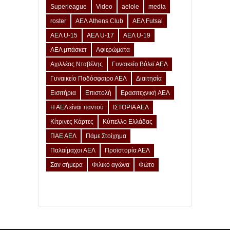
Superleague
Video
aelole
media
roster
ΑΕΛ Athens Club
ΑΕΛ Futsal
ΑΕΛ U-15
ΑΕΛ U-17
ΑΕΛ U-19
ΑΕΛ μπάσκετ
Αφιερώματα
Αχιλλέας Νταβέλης
Γυναικείο Βόλεϊ ΑΕΛ
Γυναικείο Ποδόσφαιρο ΑΕΛ
Διαιτησία
Εισιτήρια
Επιστολή
Ερασιτεχνική ΑΕΛ
Η ΑΕΛ είναι παντού
ΙΣΤΟΡΙΑ ΑΕΛ
Κίτρινες Κάρτες
Κύπελλο Ελλάδας
ΠΑΕ ΑΕΛ
Πάμε Στοίχημα
Παλαίμαχοι ΑΕΛ
Προϊστορία ΑΕΛ
Σαν σήμερα
Φιλικό αγώνα
Φώτο