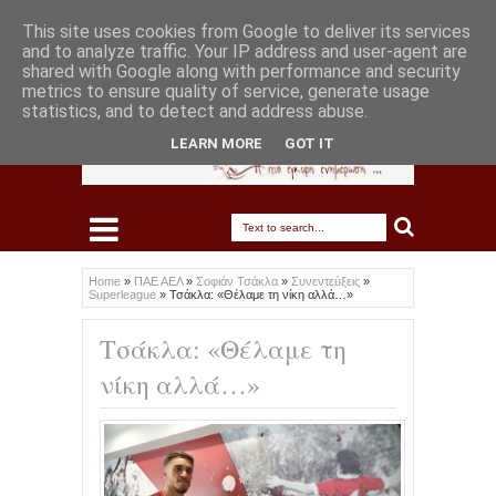
This site uses cookies from Google to deliver its services
and to analyze traffic. Your IP address and user-agent are
shared with Google along with performance and security
metrics to ensure quality of service, generate usage
statistics, and to detect and address abuse.
LEARN MORE
GOT IT
Home
»
ΠΑΕ ΑΕΛ
»
Σοφιάν Τσάκλα
»
Συνεντεύξεις
»
Superleague
»
Τσάκλα: «Θέλαμε τη νίκη αλλά…»
Τσάκλα: «Θέλαμε τη
νίκη αλλά…»