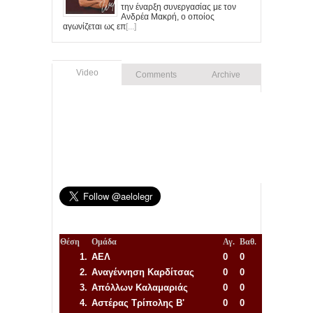
την έναρξη συνεργασίας με τον
Ανδρέα Μακρή, ο οποίος
αγωνίζεται ως επ
[...]
Video
Comments
Archive
Θέση
Ομάδα
Αγ.
Βαθ.
1.
ΑΕΛ
0
0
2.
Αναγέννηση
Καρδίτσας
0
0
3.
Απόλλων Καλαμαριάς
0
0
4.
Αστέρας Τρίπολης Β'
0
0