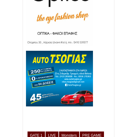
GATE 1
LIVE
Monsters
PRE GAME