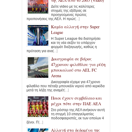
της ΑΕΛ από το 2005 (Video)
Δείτε video με τις καλύτερες
στιγμές της εξέδρας σε
προηγούμενες πρώτες
προπονήσεις της ΑΕΛ. Η πρώτ
[...]
Καμία αλλαγή στην Super
League
Η Super League θα διατηρήσει
και τη νέα σεζόν το υπάρχον
φορμάτ διεξαγωγής, καθώς η
πρόταση για ανα
[...]
Δικογραφία σε βάρος
47χρονου φιλάθλου για ρίψη
μπουκαλιού στο AEL FC
Arena
Δικογραφία είχαμε για 47χρονο
φίλαθλο που πέταξε μπουκάλι νερού από κερκίδα
μετά τη λήξη της αναμέτ
[...]
Ποιοι έχουν συμβόλαιο και
μέχρι πότε στην ΠΑΕ ΑΕΛ
Στο ρόστερ της ΑΕΛ ανήκουν αυτή
τη στιγμή 10 επαγγελματίες
ποδοσφαιριστές, εκ των οποίων 4
ξένοι. Π
[...]
Αλλαγή στα δεδομένα της