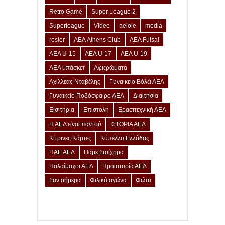
Retro Game
Super League 2
Superleague
Video
aelole
media
roster
ΑΕΛ Athens Club
ΑΕΛ Futsal
ΑΕΛ U-15
ΑΕΛ U-17
ΑΕΛ U-19
ΑΕΛ μπάσκετ
Αφιερώματα
Αχιλλέας Νταβέλης
Γυναικείο Βόλεϊ ΑΕΛ
Γυναικείο Ποδόσφαιρο ΑΕΛ
Διαιτησία
Εισιτήρια
Επιστολή
Ερασιτεχνική ΑΕΛ
Η ΑΕΛ είναι παντού
ΙΣΤΟΡΙΑ ΑΕΛ
Κίτρινες Κάρτες
Κύπελλο Ελλάδας
ΠΑΕ ΑΕΛ
Πάμε Στοίχημα
Παλαίμαχοι ΑΕΛ
Προϊστορία ΑΕΛ
Σαν σήμερα
Φιλικό αγώνα
Φώτο