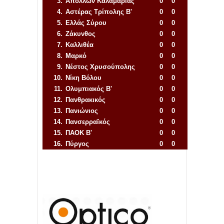
3.
Απόλλων Καλαμαριάς
0
0
4.
Αστέρας Τρίπολης Β'
0
0
5.
Ελλάς Σύρου
0
0
6.
Ζάκυνθος
0
0
7.
Καλλιθέα
0
0
8.
Μαρκό
0
0
9.
Νέστος Χρυσούπολης
0
0
10.
Νίκη Βόλου
0
0
11.
Ολυμπιακός Β'
0
0
12.
Πανθρακικός
0
0
13.
Πανιώνιος
0
0
14.
Πανσερραϊκός
0
0
15.
ΠΑΟΚ Β'
0
0
16.
Πύργος
0
0
Απόλλων Πόντου
22
11