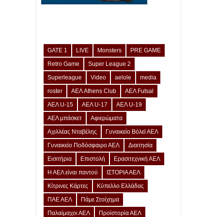
GATE 1
LIVE
Monsters
PRE GAME
Retro Game
Super League 2
Superleague
Video
aelole
media
roster
ΑΕΛ Athens Club
ΑΕΛ Futsal
ΑΕΛ U-15
ΑΕΛ U-17
ΑΕΛ U-19
ΑΕΛ μπάσκετ
Αφιερώματα
Αχιλλέας Νταβέλης
Γυναικείο Βόλεϊ ΑΕΛ
Γυναικείο Ποδόσφαιρο ΑΕΛ
Διαιτησία
Εισιτήρια
Επιστολή
Ερασιτεχνική ΑΕΛ
Η ΑΕΛ είναι παντού
ΙΣΤΟΡΙΑ ΑΕΛ
Κίτρινες Κάρτες
Κύπελλο Ελλάδας
ΠΑΕ ΑΕΛ
Πάμε Στοίχημα
Παλαίμαχοι ΑΕΛ
Προϊστορία ΑΕΛ