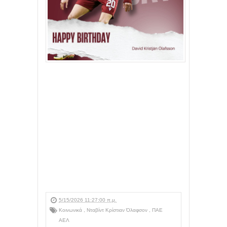
5/15/2026 11:27:00 π.μ.
Κοινωνικά
,
Νταβίντ Κρίστιαν Όλαφσον
,
ΠΑΕ
ΑΕΛ