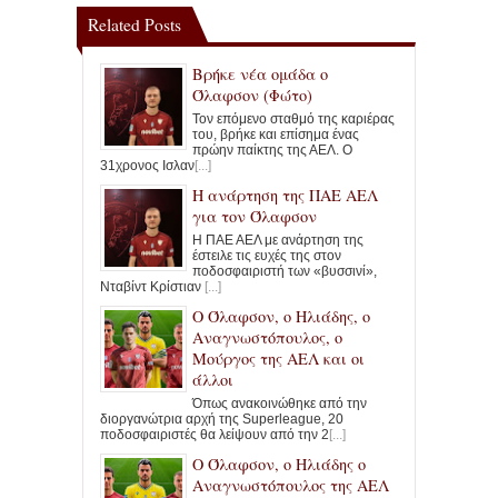
Related Posts
Βρήκε νέα ομάδα ο
Όλαφσον (Φώτο)
Τον επόμενο σταθμό της καριέρας
του, βρήκε και επίσημα ένας
πρώην παίκτης της ΑΕΛ. Ο
31χρονος Ισλαν
[...]
Η ανάρτηση της ΠΑΕ ΑΕΛ
για τον Όλαφσον
Η ΠΑΕ ΑΕΛ με ανάρτηση της
έστειλε τις ευχές της στον
ποδοσφαιριστή των «βυσσινί»,
Νταβίντ Κρίστιαν
[...]
Ο Όλαφσον, ο Ηλιάδης, ο
Αναγνωστόπουλος, ο
Μούργος της ΑΕΛ και οι
άλλοι
Όπως ανακοινώθηκε από την
διοργανώτρια αρχή της Superleague, 20
ποδοσφαιριστές θα λείψουν από την 2
[...]
Ο Όλαφσον, ο Ηλιάδης ο
Αναγνωστόπουλος της ΑΕΛ