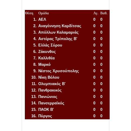
Θέση
Ομάδα
Αγ.
Βαθ.
1.
ΑΕΛ
0
0
2.
Αναγέννηση
Καρδίτσας
0
0
3.
Απόλλων Καλαμαριάς
0
0
4.
Αστέρας Τρίπολης Β'
0
0
5.
Ελλάς Σύρου
0
0
6.
Ζάκυνθος
0
0
7.
Καλλιθέα
0
0
8.
Μαρκό
0
0
9.
Νέστος Χρυσούπολης
0
0
10.
Νίκη Βόλου
0
0
11.
Ολυμπιακός Β'
0
0
12.
Πανθρακικός
0
0
13.
Πανιώνιος
0
0
14.
Πανσερραϊκός
0
0
15.
ΠΑΟΚ Β'
0
0
16.
Πύργος
0
0
Απόλλων Πόντου
22