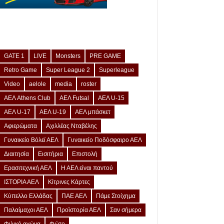
GATE 1
LIVE
Monsters
PRE GAME
Retro Game
Super League 2
Superleague
Video
aelole
media
roster
ΑΕΛ Athens Club
ΑΕΛ Futsal
ΑΕΛ U-15
ΑΕΛ U-17
ΑΕΛ U-19
ΑΕΛ μπάσκετ
Αφιερώματα
Αχιλλέας Νταβέλης
Γυναικείο Βόλεϊ ΑΕΛ
Γυναικείο Ποδόσφαιρο ΑΕΛ
Διαιτησία
Εισιτήρια
Επιστολή
Ερασιτεχνική ΑΕΛ
Η ΑΕΛ είναι παντού
ΙΣΤΟΡΙΑ ΑΕΛ
Κίτρινες Κάρτες
Κύπελλο Ελλάδας
ΠΑΕ ΑΕΛ
Πάμε Στοίχημα
Παλαίμαχοι ΑΕΛ
Προϊστορία ΑΕΛ
Σαν σήμερα