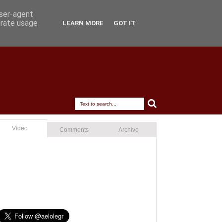
user-agent
erate usage
LEARN MORE
GOT IT
Video
Comments
Archive