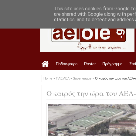
LATEST
9:52 PM
Ανακοίνωση ΑΟ Τρίκαλα για τον αγώνα 
This site uses cookies from Google to 
are shared with Google along with per
statistics, and to detect and address 
Ποδόσφαιρο
Roster
Πρόγραμμα
Στο
Home
»
ΠΑΕ ΑΕΛ
»
Superleague
»
Ο καιρός την ώρα του ΑΕΛ-
Ο καιρός την ώρα του ΑΕΛ