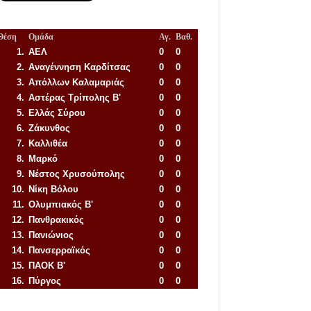
Θέση
Ομάδα
Αγ.
Βαθ.
1.
ΑΕΛ
0
0
2.
Αναγέννηση
Καρδίτσας
0
0
3.
Απόλλων Καλαμαριάς
0
0
4.
Αστέρας Τρίπολης Β'
0
0
5.
Ελλάς Σύρου
0
0
6.
Ζάκυνθος
0
0
7.
Καλλιθέα
0
0
8.
Μαρκό
0
0
9.
Νέστος Χρυσούπολης
0
0
10.
Νίκη Βόλου
0
0
11.
Ολυμπιακός Β'
0
0
12.
Πανθρακικός
0
0
13.
Πανιώνιος
0
0
14.
Πανσερραϊκός
0
0
15.
ΠΑΟΚ Β'
0
0
16.
Πύργος
0
0
Απόλλων Πόντου
22