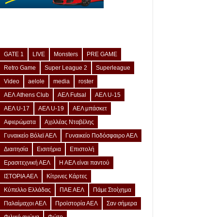
GATE 1
LIVE
Monsters
PRE GAME
Retro Game
Super League 2
Superleague
Video
aelole
media
roster
ΑΕΛ Athens Club
ΑΕΛ Futsal
ΑΕΛ U-15
ΑΕΛ U-17
ΑΕΛ U-19
ΑΕΛ μπάσκετ
Αφιερώματα
Αχιλλέας Νταβέλης
Γυναικείο Βόλεϊ ΑΕΛ
Γυναικείο Ποδόσφαιρο ΑΕΛ
Διαιτησία
Εισιτήρια
Επιστολή
Ερασιτεχνική ΑΕΛ
Η ΑΕΛ είναι παντού
ΙΣΤΟΡΙΑ ΑΕΛ
Κίτρινες Κάρτες
Κύπελλο Ελλάδας
ΠΑΕ ΑΕΛ
Πάμε Στοίχημα
Παλαίμαχοι ΑΕΛ
Προϊστορία ΑΕΛ
Σαν σήμερα