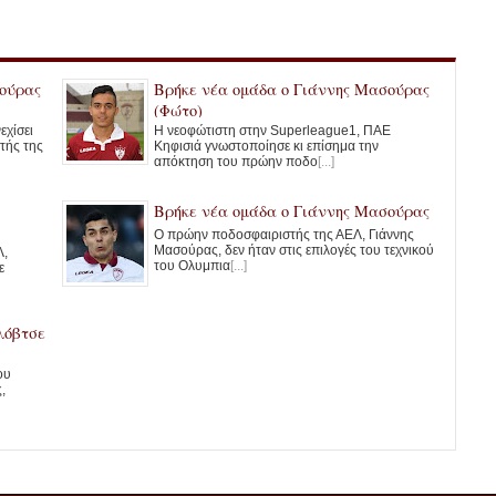
σούρας
Βρήκε νέα ομάδα ο Γιάννης Μασούρας
(Φώτο)
εχίσει
Η νεοφώτιστη στην Superleague1, ΠΑΕ
τής της
Κηφισιά γνωστοποίησε κι επίσημα την
απόκτηση του πρώην ποδο
[...]
Βρήκε νέα ομάδα ο Γιάννης Μασούρας
Ο πρώην ποδοσφαιριστής της ΑΕΛ, Γιάννης
Μασούρας, δεν ήταν στις επιλογές του τεχνικού
Λ,
του Ολυμπια
[...]
ε
λόβτσε
ου
,