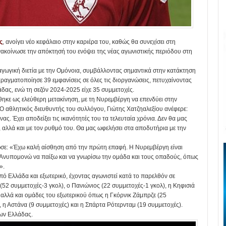
ς
, ανοίγει νέο κεφάλαιο στην καριέρα του, καθώς θα συνεχίσει στη
ακοίνωσε την απόκτησή του ενόψει της νέας αγωνιστικής περιόδου στη
αγωγική διετία με την Ομόνοια, συμβάλλοντας σημαντικά στην κατάκτηση
αγματοποίησε 39 εμφανίσεις σε όλες τις διοργανώσεις, πετυχαίνοντας
δας, ενώ τη σεζόν 2024-2025 είχε 35 συμμετοχές.
κε ως ελεύθερη μετακίνηση, με τη Νυρεμβέργη να επενδύει στην
 Ο αθλητικός διευθυντής του συλλόγου, Γιώτης Χατζηαλεξίου ανέφερε:
ς. Έχει αποδείξει τις ικανότητές του τα τελευταία χρόνια. Δεν θα μας
ς, αλλά και με τον ρυθμό του. Θα μας ωφελήσει στα αποδυτήρια με την
σε: «Έχω καλή αίσθηση από την πρώτη επαφή. Η Νυρεμβέργη είναι
 Ανυπομονώ να παίξω και να γνωρίσω την ομάδα και τους οπαδούς, όπως
».
ό Ελλάδα και εξωτερικό, έχοντας αγωνιστεί κατά το παρελθόν σε
52 συμμετοχές-3 γκολ), ο Πανιώνιος (22 συμμετοχές-1 γκολ), η Κηφισιά
, αλλά και ομάδες του εξωτερικού όπως η Γκόρνικ Ζάμπρζε (25
), η Αστάνα (9 συμμετοχές) και η Σπάρτα Ρότερνταμ (19 συμμετοχές).
δων Ελλάδας.