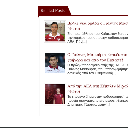
Related Posts
Βρήκε νέα ομάδα ο Γιάννης Μα
(Φώτο)
Στο πρωτάθλημα του Καζακστάν θα συν
την καριέρα του, ο πρώην ποδοσφαιρισ
ΑΕΛ, Γιάν
[...]
Ο Γιάννης Μασούρας έτρεξε πιο
γρήγορα και από τον Εμπαπέ!
Ο πρώην ποδοσφαιριστής της ΠΑΕ ΑΕ
Γιάννης Μασούρας, που παραχωρήθηκ
δανεικός από τον Ολυμπιακό
[...]
Από την ΑΕΛ στη Ζέμπλιν Μιχα
(Φώτο)
Το επόμενο βήμα στην ποδοσφαιρική τ
πορεία πραγματοποιεί ο μεσοεπιθετικός
Δημήτρης Τζάρτας, αφήν
[...]