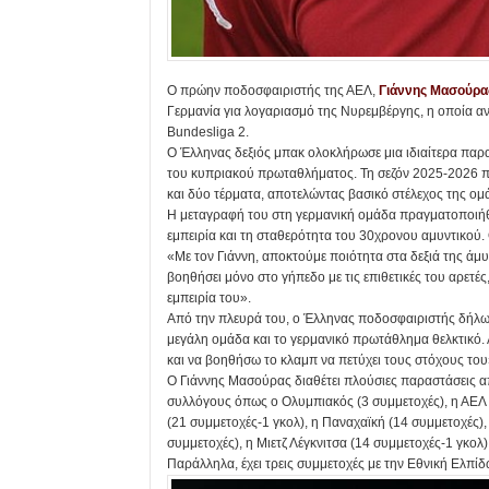
Ο πρώην ποδοσφαιριστής της ΑΕΛ,
Γιάννης Μασούρα
Γερμανία για λογαριασμό της Νυρεμβέργης, η οποία αν
Bundesliga 2.
Ο Έλληνας δεξιός μπακ ολοκλήρωσε μια ιδιαίτερα παρ
του κυπριακού πρωταθλήματος. Τη σεζόν 2025-2026 πρ
και δύο τέρματα, αποτελώντας βασικό στέλεχος της ομά
Η μεταγραφή του στη γερμανική ομάδα πραγματοποιήθη
εμπειρία και τη σταθερότητα του 30χρονου αμυντικού.
«Με τον Γιάννη, αποκτούμε ποιότητα στα δεξιά της άμυνα
βοηθήσει μόνο στο γήπεδο με τις επιθετικές του αρετέ
εμπειρία του».
Από την πλευρά του, ο Έλληνας ποδοσφαιριστής δήλω
μεγάλη ομάδα και το γερμανικό πρωτάθλημα θελκτικό.
και να βοηθήσω το κλαμπ να πετύχει τους στόχους του
Ο Γιάννης Μασούρας διαθέτει πλούσιες παραστάσεις απ
συλλόγους όπως ο Ολυμπιακός (3 συμμετοχές), η ΑΕΛ (
(21 συμμετοχές-1 γκολ), η Παναχαϊκή (14 συμμετοχές)
συμμετοχές), η Μιετζ Λέγκνιτσα (14 συμμετοχές-1 γκολ
Παράλληλα, έχει τρεις συμμετοχές με την Εθνική Ελπί