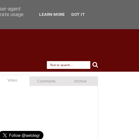
user-agent
erate usage
LEARN MORE
GOT IT
Video
Comments
Archive