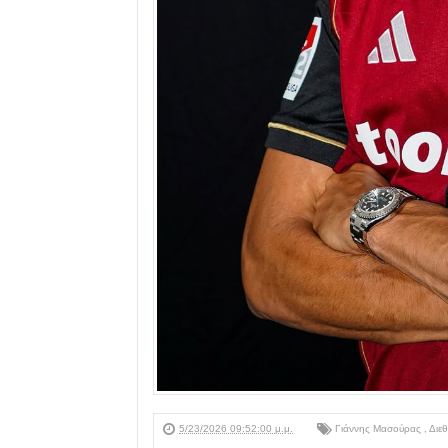
5/23/2026 09:52:00 μ.μ.
Γιάννης Μασούρας
,
Διε