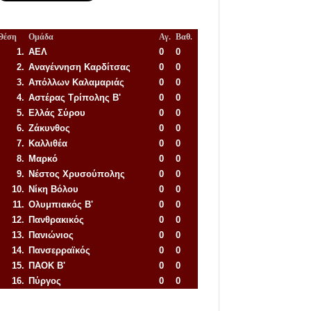
Θέση
Ομάδα
Αγ.
Βαθ.
1.
ΑΕΛ
0
0
2.
Αναγέννηση
Καρδίτσας
0
0
3.
Απόλλων Καλαμαριάς
0
0
4.
Αστέρας Τρίπολης Β'
0
0
5.
Ελλάς Σύρου
0
0
6.
Ζάκυνθος
0
0
7.
Καλλιθέα
0
0
8.
Μαρκό
0
0
9.
Νέστος Χρυσούπολης
0
0
10.
Νίκη Βόλου
0
0
11.
Ολυμπιακός Β'
0
0
12.
Πανθρακικός
0
0
13.
Πανιώνιος
0
0
14.
Πανσερραϊκός
0
0
15.
ΠΑΟΚ Β'
0
0
16.
Πύργος
0
0
Απόλλων Πόντου
22