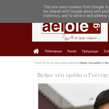
LATEST
7:52 PM
Στο ΑΕL FC Arena το Τρίκαλα-ΑΕΛ
This site uses cookies from Google to 
are shared with Google along with per
statistics, and to detect and address 
Ποδόσφαιρο
Roster
Πρόγραμμα
Στο
Home
»
Γιάννης Μασούρας
»
Διεθνή
»
Βρήκε νέα ομάδα ο Γιά
Βρήκε νέα ομάδα ο Γιάννη