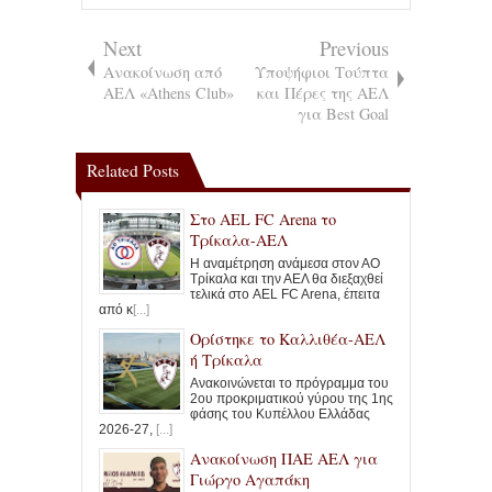
Next
Previous
Ανακοίνωση από
Υποψήφιοι Τούπτα
ΑΕΛ «Athens Club»
και Πέρες της ΑΕΛ
για Best Goal
Related Posts
Στο ΑΕL FC Arena το
Τρίκαλα-ΑΕΛ
Η αναμέτρηση ανάμεσα στον ΑΟ
Τρίκαλα και την ΑΕΛ θα διεξαχθεί
τελικά στο AEL FC Arena, έπειτα
από κ
[...]
Ορίστηκε το Καλλιθέα-ΑΕΛ
ή Τρίκαλα
Ανακοινώνεται το πρόγραμμα του
2ου προκριματικού γύρου της 1ης
φάσης του Κυπέλλου Ελλάδας
2026-27,
[...]
Ανακοίνωση ΠΑΕ ΑΕΛ για
Γιώργο Αγαπάκη