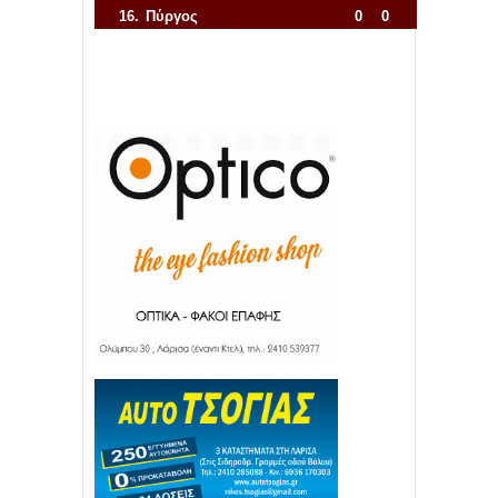
16.
Πύργος
0
0
Απόλλων Πόντου
22
11