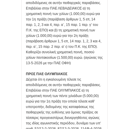
αποδιδόμενες σε αυτήν πειθαρχικές παραβάσεις.
Επιβάλλει στην ΠΑΕ ΛΕΒΑΔΕΙΑΚΟΣ α) τη
χρηματική ποινή των χιλίων (1.000,00) ευρώ για
την 1η πράξη (παράβαση άρθρων 1, 5 επ, 14
παρ. 1, 2, 3 και 4, περ. α΄, 15 παρ. 1 περ. γ’ του
Π.Κ. της ΕΠΟ) και β) τη χρηματική ποινή των
χιλίων (1.000,00) ευρώ για την 2η πράξη
(παράβαση άρθρων 1, 5 επ, 14 παρ. 1, 2, 3 και 4,
περ. α΄, 15 παρ. 2 περ. α’ ι) του Π.Κ. της ΕΠΟ).
Καθορίζει συνολική χρηματική ποινή, ποσού
χιλίων πεντακοσίων (1.500,00) ευρώ. (αγώνας της
13-5-2026 με την ΠΑΕ ΟΦΗ)
ΠΡΟΣ ΠΑΕ ΟΛΥΜΠΙΑΚΟΣ
Δέχεται ότι η εγκαλουμένη τέλεσε τις
αποδιδόμενες σε αυτήν πειθαρχικές παραβάσεις.
Επιβάλλει στην ΠΑΕ ΟΛΥΜΠΙΑΚΟΣ α) τη
χρηματική ποινή των πέντε χιλιάδων (5.000,00)
ευρώ για την 1η πράξη την οποία τέλεσε καθ’
υποτροπήν, δεδομένης της καταφάσεως της
πειθαρχικής της ευθύνης για όμοιες πράξεις σε
τέσσερις προγενεστέρως διενεργηθέντες αγώνες
της ιδίας αγωνιστικής περιόδου, δυνάμει των υπ’
αριθ. 52/12-2-2026, 87/12-3-2026, 114/8-4-2026