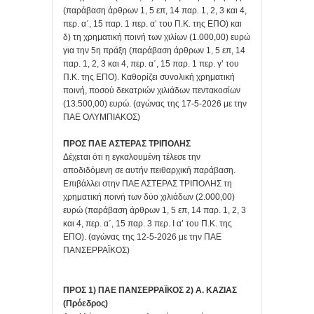
(παράβαση άρθρων 1, 5 επ, 14 παρ. 1, 2, 3 και 4,
περ. α΄, 15 παρ. 1 περ. α’ του Π.Κ. της ΕΠΟ) και
δ) τη χρηματική ποινή των χιλίων (1.000,00) ευρώ
για την 5η πράξη (παράβαση άρθρων 1, 5 επ, 14
παρ. 1, 2, 3 και 4, περ. α΄, 15 παρ. 1 περ. γ’ του
Π.Κ. της ΕΠΟ). Καθορίζει συνολική χρηματική
ποινή, ποσού δεκατριών χιλιάδων πεντακοσίων
(13.500,00) ευρώ. (αγώνας της 17-5-2026 με την
ΠΑΕ ΟΛΥΜΠΙΑΚΟΣ)
ΠΡΟΣ ΠΑΕ ΑΣΤΕΡΑΣ ΤΡΙΠΟΛΗΣ
Δέχεται ότι η εγκαλουμένη τέλεσε την
αποδιδόμενη σε αυτήν πειθαρχική παράβαση.
Επιβάλλει στην ΠΑΕ ΑΣΤΕΡΑΣ ΤΡΙΠΟΛΗΣ τη
χρηματική ποινή των δύο χιλιάδων (2.000,00)
ευρώ (παράβαση άρθρων 1, 5 επ, 14 παρ. 1, 2, 3
και 4, περ. α΄, 15 παρ. 3 περ. Ι α’ του Π.Κ. της
ΕΠΟ). (αγώνας της 12-5-2026 με την ΠΑΕ
ΠΑΝΣΕΡΡΑΪΚΟΣ)
ΠΡΟΣ 1) ΠΑΕ ΠΑΝΣΕΡΡΑΪΚΟΣ 2) Α. ΚΑΖΙΑΣ
(Πρόεδρος)