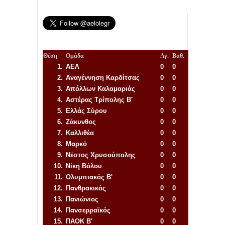
Θέση
Ομάδα
Αγ.
Βαθ.
1.
ΑΕΛ
0
0
2.
Αναγέννηση
Καρδίτσας
0
0
3.
Απόλλων Καλαμαριάς
0
0
4.
Αστέρας Τρίπολης Β'
0
0
5.
Ελλάς Σύρου
0
0
6.
Ζάκυνθος
0
0
7.
Καλλιθέα
0
0
8.
Μαρκό
0
0
9.
Νέστος Χρυσούπολης
0
0
10.
Νίκη Βόλου
0
0
11.
Ολυμπιακός Β'
0
0
12.
Πανθρακικός
0
0
13.
Πανιώνιος
0
0
14.
Πανσερραϊκός
0
0
15.
ΠΑΟΚ Β'
0
0