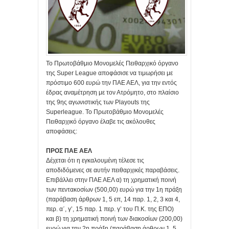
Το Πρωτοβάθμιο Μονομελές Πειθαρχικό όργανο
της Super League αποφάσισε να τιμωρήσει με
πρόστιμο 600 ευρώ την ΠΑΕ ΑΕΛ, για την εντός
έδρας αναμέτρηση με τον Ατρόμητο, στο πλαίσιο
της 9ης αγωνιστικής των Playouts της
Superleague. Το Πρωτοβάθμιο Μονομελές
Πειθαρχικό όργανο έλαβε τις ακόλουθες
αποφάσεις:
ΠΡΟΣ ΠΑΕ ΑΕΛ
Δέχεται ότι η εγκαλουμένη τέλεσε τις
αποδιδόμενες σε αυτήν πειθαρχικές παραβάσεις.
Επιβάλλει στην ΠΑΕ ΑΕΛ α) τη χρηματική ποινή
των πεντακοσίων (500,00) ευρώ για την 1η πράξη
(παράβαση άρθρων 1, 5 επ, 14 παρ. 1, 2, 3 και 4,
περ. α΄, γ’, 15 παρ. 1 περ. γ’ του Π.Κ. της ΕΠΟ)
και β) τη χρηματική ποινή των διακοσίων (200,00)
ευρώ για την 2η πράξη (παράβαση άρθρων 1, 5