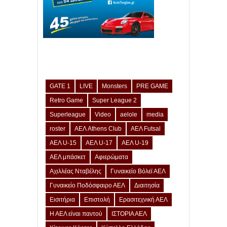
GATE 1
LIVE
Monsters
PRE GAME
Retro Game
Super League 2
Superleague
Video
aelole
media
roster
ΑΕΛ Athens Club
ΑΕΛ Futsal
ΑΕΛ U-15
ΑΕΛ U-17
ΑΕΛ U-19
ΑΕΛ μπάσκετ
Αφιερώματα
Αχιλλέας Νταβέλης
Γυναικείο Βόλεϊ ΑΕΛ
Γυναικείο Ποδόσφαιρο ΑΕΛ
Διαιτησία
Εισιτήρια
Επιστολή
Ερασιτεχνική ΑΕΛ
Η ΑΕΛ είναι παντού
ΙΣΤΟΡΙΑ ΑΕΛ