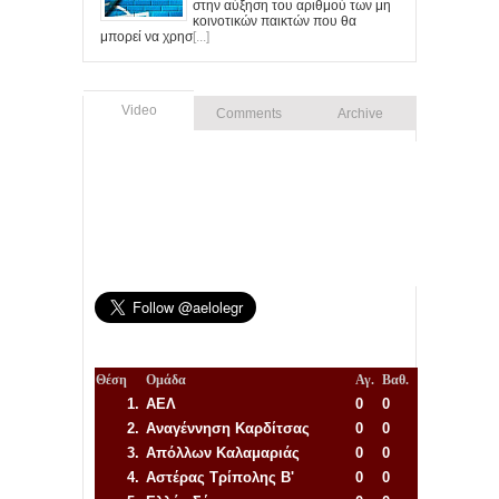
στην αύξηση του αριθμού των μη
κοινοτικών παικτών που θα
μπορεί να χρησ
[...]
Video
Comments
Archive
Θέση
Ομάδα
Αγ.
Βαθ.
1.
ΑΕΛ
0
0
2.
Αναγέννηση
Καρδίτσας
0
0
3.
Απόλλων Καλαμαριάς
0
0
4.
Αστέρας Τρίπολης Β'
0
0