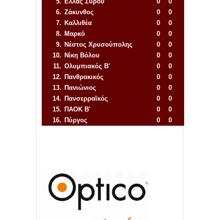
5.
Ελλάς Σύρου
0
0
6.
Ζάκυνθος
0
0
7.
Καλλιθέα
0
0
8.
Μαρκό
0
0
9.
Νέστος Χρυσούπολης
0
0
10.
Νίκη Βόλου
0
0
11.
Ολυμπιακός Β'
0
0
12.
Πανθρακικός
0
0
13.
Πανιώνιος
0
0
14.
Πανσερραϊκός
0
0
15.
ΠΑΟΚ Β'
0
0
16.
Πύργος
0
0
Απόλλων Πόντου
22
11