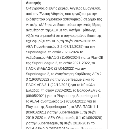
Διαιτητής
Ο 43χρονος διεθνής ρέφερι, Άγγελος Ευαγγέλου,
από την Ένωση Αθηνών, που εργάζεται με την
ιδιότητα του δημοτικού αστυνομικού σε Δήμο της
Αττικής, κλήθηκε να διαιτητεύσει την εντός έδρας
αναμέτρηση της ΑΕΛ με τον Αστέρα Τρίπολης.
Αξίζει να σημειωθεί ότι ο συγκεκριμένος διαιτητής
είχε σφυρίξει την ΑΕΛ, τη σεζόν 2025-2026 το
ΑΕΛ-Παναθηναϊκός 2-2 (07/12/2025) για την
Superleague, τη σεζόν 2023-2024 το
Λεβαδειακός-ΑΕΛ 1-2 (11/05/2024) για τα Play Off
της Super League 2, τη σεζόν 2021-2022, το
ΠΑΟΚ Β'-ΑΕΛ 2-0 (27/04/2022) για την
Superleague 2, το Αναγέννηση Καρδίτσας-ΑΕΛ 2-
3 (19/03/2022) για την Superleague 2 και το
ΠΑΟΚ-ΑΕΛ 3-1 (22/12/2021) για το Κύπελλο
Ελλάδας, τη σεζόν 2020-2021 το Βόλος-ΑΕΛ 3-1
(08/05/2021) για τα Play out της Superleague 1,
το ΑΕΛ-Παναιτωλικός 1-1 (03/04/2021) για τα
Play out της Superleague 1, το ΑΕΛ-ΠΑΟΚ 1-1
(03/01/2021) για την Superleague 1, τη σεζόν
2019-2020 το ΑΕΛ-Ολυμπιακός 0-1 (01/09/2020)
για την Superleague, τη σεζόν 2018-2019 το
ΟΦΗ-ΑΕΛ 0-0 (03/03/2019) για την Superleague,