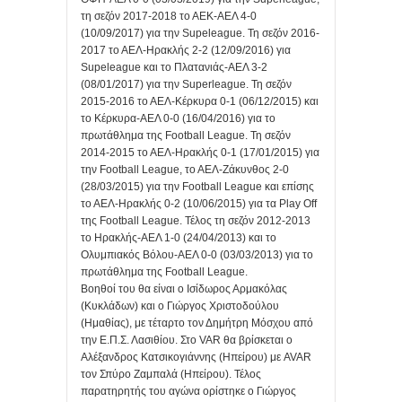
τη σεζόν 2017-2018 το ΑΕΚ-ΑΕΛ 4-0
(10/09/2017) για την Supeleague. Τη σεζόν 2016-
2017 το ΑΕΛ-Ηρακλής 2-2 (12/09/2016) για
Supeleague και το Πλατανιάς-ΑΕΛ 3-2
(08/01/2017) για την Superleague. Τη σεζόν
2015-2016 το ΑΕΛ-Κέρκυρα 0-1 (06/12/2015) και
το Κέρκυρα-ΑΕΛ 0-0 (16/04/2016) για το
πρωτάθλημα της Football League. Τη σεζόν
2014-2015 το ΑΕΛ-Ηρακλής 0-1 (17/01/2015) για
την Football League, το ΑΕΛ-Ζάκυνθος 2-0
(28/03/2015) για την Football League και επίσης
το ΑΕΛ-Ηρακλής 0-2 (10/06/2015) για τα Play Off
της Football League. Τέλος τη σεζόν 2012-2013
το Ηρακλής-ΑΕΛ 1-0 (24/04/2013) και το
Ολυμπιακός Βόλου-ΑΕΛ 0-0 (03/03/2013) για το
πρωτάθλημα της Football League.
Βοηθοί του θα είναι ο Ισίδωρος Αρμακόλας
(Κυκλάδων) και ο Γιώργος Χριστοδούλου
(Ημαθίας), με τέταρτο τον Δημήτρη Μόσχου από
την Ε.Π.Σ. Λασιθίου. Στο VAR θα βρίσκεται ο
Αλέξανδρος Κατσικογιάννης (Ηπείρου) με AVAR
τον Σπύρο Ζαμπαλά (Ηπείρου). Τέλος
παρατηρητής του αγώνα ορίστηκε ο Γιώργος