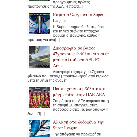
προηγούμενες πρώτες
προπονήσεις της ΑΕΛ. Η πρώτ
[...]
Καμία αλλαγή στην Super
League
Η Super League θα διατηρήσει
και τη νέα σεζόν το υπάρχον
φορμάτ διεξαγωγής, καθώς η
πρόταση για ανα
[...]
Δικογραφία σε βάρος
47χρονου φιλάθλου για ρίψη
μπουκαλιού στο AEL FC
Arena
Δικογραφία είχαμε για 47χρονο
φίλαθλο που πέταξε μπουκάλι νερού από κερκίδα
μετά τη λήξη της αναμέτ
[...]
Ποιοι έχουν συμβόλαιο και
μέχρι πότε στην ΠΑΕ ΑΕΛ
Στο ρόστερ της ΑΕΛ ανήκουν αυτή
τη στιγμή 10 επαγγελματίες
ποδοσφαιριστές, εκ των οποίων 4
ξένοι. Π
[...]
Αλλαγή στα δεδομένα της
Super League
Την απόφαση να προχωρήσει