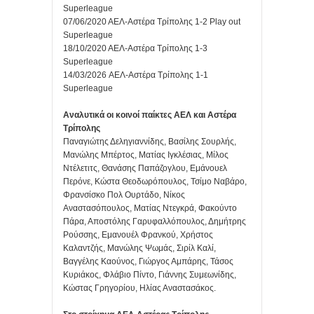
Superleague
07/06/2020 ΑΕΛ-Αστέρα Τρίπολης 1-2 Play out
Superleague
18/10/2020 ΑΕΛ-Αστέρα Τρίπολης 1-3
Superleague
14/03/2026 ΑΕΛ-Αστέρα Τρίπολης 1-1
Superleague
Αναλυτικά οι κοινοί παίκτες ΑΕΛ και Αστέρα
Τρίπολης
Παναγιώτης Δεληγιαννίδης, Βασίλης Σουρλής,
Μανώλης Μπέρτος, Ματίας Ιγκλέσιας, Μίλος
Ντέλετιτς, Θανάσης Παπάζογλου, Εμάνουελ
Περόνε, Κώστα Θεοδωρόπουλος, Τσίμο Ναβάρο,
Φρανσίσκο Πολ Ουρτάδο, Νίκος
Αναστασόπουλος, Ματίας Ντεγκρά, Φακούντο
Πάρα, Αποστόλης Γαρυφαλλόπουλος, Δημήτρης
Ρούσσης, Εμανουέλ Φρανκού, Χρήστος
Καλαντζής, Μανώλης Ψωμάς, Σιρίλ Καλί,
Βαγγέλης Καούνος, Γιώργος Αμπάρης, Τάσος
Κυριάκος, Φλάβιο Πίντο, Γιάννης Συμεωνίδης,
Κώστας Γρηγορίου, Ηλίας Αναστασάκος.