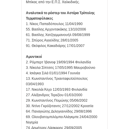
Μπίκας από την Ε.Π.Σ. Χαλκιδικής.
Αναλυτικά το ρόστερ του Αστέρα Τρίπολης
Τερματοφύλακες
1. Νίκος Παπαδόπουλος 11/04/1990
55. Βασίλης Αρχοντακάκης 13/10/2006
61. Βασίλης Χατζηεμμανουήλ 09/08/1999
71. Σπύρος Αγγελίδης 28/01/2005
91. Θεόφιλος Κακαδιάρης 17/01/2007
Αμυντικοί
2. Ρόμπερτ Ίβανοφ 19/09/1994 Φινλανδία
3. Νίκολα Σίπτσιτς 17/05/1995 Μαυροβούνιο
4. Ισιάγκα Σιλά 01/01/1994 Γουινέα
13. Κωνσταντίνος Τριανταφυλλόπουλος
03/04/1993
17. Νικολάι Άλχο 12/03/1993 Φινλανδία
27. Αλέξανδρος Τερεζίου 01/03/2000
29. Κωνσταντίνος Πομώνης 05/06/2002
30. Ντίνο Γκρόζντανιτς 27/12/2002 Κροατία
64. Παναγιώτης Δεληγιαννίδης 29/08/1996
69. Ολουβατομπιλόμπα Αλάγκμπε 24/04/2000
Νιγηρία
74. Δημήτρης Λάσκαρης 29/09/2005