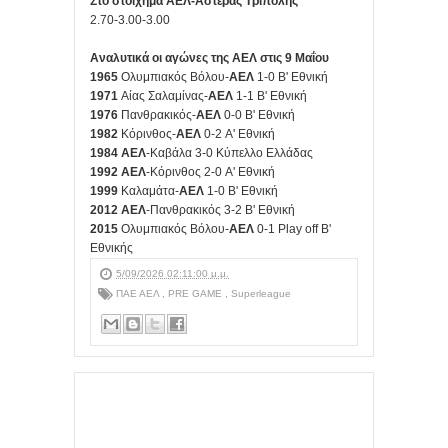
Στο στοίχημα ΑΕΛ-Αστέρας Τρίπολης
2.70-3.00-3.00
Αναλυτικά οι αγώνες της ΑΕΛ στις 9 Μαΐου
1965
Ολυμπιακός Βόλου-
ΑΕΛ
1-0
Β' Εθνική
1971
Αίας Σαλαμίνας-
ΑΕΛ
1-1 Β' Εθνική
1976
Πανθρακικός-
ΑΕΛ
0-0 Β' Εθνική
1982
Κόρινθος-
ΑΕΛ
0-2 Α' Εθνική
1984 ΑΕΛ
-Καβάλα 3-0 Κύπελλο Ελλάδας
1992
ΑΕΛ
-Κόρινθος 2-0 Α' Εθνική
1999
Καλαμάτα-
ΑΕΛ
1-0 Β' Εθνική
2012
ΑΕΛ
-Πανθρακικός 3-2 Β' Εθνική
2015
Ολυμπιακός Βόλου-
ΑΕΛ
0-1 Play off Β'
Εθνικής
5/09/2026 02:11:00 μ.μ.
ΠΑΕ ΑΕΛ
,
PRE GAME
,
Superleague