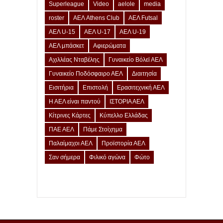
Superleague
Video
aelole
media
roster
ΑΕΛ Athens Club
ΑΕΛ Futsal
ΑΕΛ U-15
ΑΕΛ U-17
ΑΕΛ U-19
ΑΕΛ μπάσκετ
Αφιερώματα
Αχιλλέας Νταβέλης
Γυναικείο Βόλεϊ ΑΕΛ
Γυναικείο Ποδόσφαιρο ΑΕΛ
Διαιτησία
Εισιτήρια
Επιστολή
Ερασιτεχνική ΑΕΛ
Η ΑΕΛ είναι παντού
ΙΣΤΟΡΙΑ ΑΕΛ
Κίτρινες Κάρτες
Κύπελλο Ελλάδας
ΠΑΕ ΑΕΛ
Πάμε Στοίχημα
Παλαίμαχοι ΑΕΛ
Προϊστορία ΑΕΛ
Σαν σήμερα
Φιλικό αγώνα
Φώτο