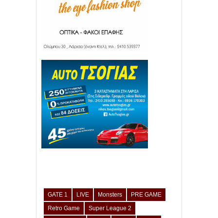
GATE 1
LIVE
Monsters
PRE GAME
Retro Game
Super League 2