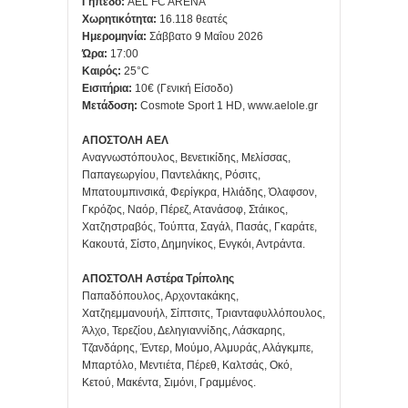
Γήπεδο:
AEL FC ARENA
Χωρητικότητα:
16.118 θεατές
Ημερομηνία:
Σάββατο 9 Μαΐου 2026
Ώρα:
17:00
Καιρός:
25°C
Εισιτήρια:
10€ (Γενική Είσοδο)
Μετάδοση:
Cosmote Sport 1 HD, www.aelole.gr
ΑΠΟΣΤΟΛΗ ΑΕΛ
Aναγνωστόπουλος, Βενετικίδης, Μελίσσας,
Παπαγεωργίου, Παντελάκης, Ρόσιτς,
Μπατουμπινσικά, Φερίγκρα, Ηλιάδης, Όλαφσον,
Γκρόζος, Ναόρ, Πέρεζ, Ατανάσοφ, Στάικος,
Χατζηστραβός, Τούπτα, Σαγάλ, Πασάς, Γκαράτε,
Κακουτά, Σίστο, Δημηνίκος, Ενγκόι, Αντράντα.
ΑΠΟΣΤΟΛΗ Αστέρα Τρίπολης
Παπαδόπουλος, Αρχοντακάκης,
Χατζηεμμανουήλ, Σίπτσιτς, Τριανταφυλλόπουλος,
Άλχο, Τερεζίου, Δεληγιαννίδης, Λάσκαρης,
Τζανδάρης, Έντερ, Μούμο, Αλμυράς, Αλάγκμπε,
Μπαρτόλο, Μεντιέτα, Πέρεθ, Καλτσάς, Οκό,
Κετού, Μακέντα, Σιμόνι, Γραμμένος.