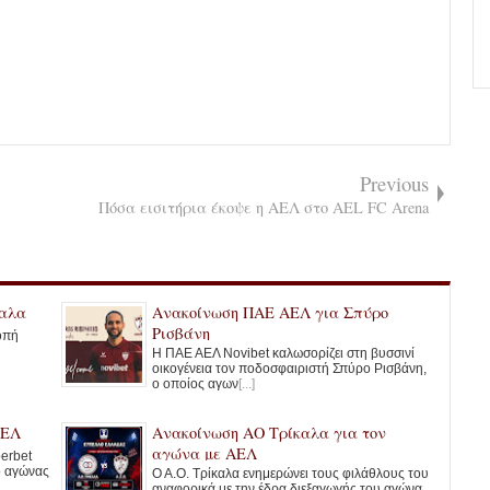
Previous
Πόσα εισιτήρια έκοψε η ΑΕΛ στο AEL FC Arena
καλα
Ανακοίνωση ΠΑΕ ΑΕΛ για Σπύρο
Ρισβάνη
οπή
Η ΠΑΕ ΑΕΛ Novibet καλωσορίζει στη βυσσινί
οικογένεια τον ποδοσφαιριστή Σπύρο Ρισβάνη,
ο οποίος αγων
[...]
ΑΕΛ
Ανακοίνωση ΑΟ Τρίκαλα για τον
αγώνα με ΑΕΛ
erbet
ο αγώνας
Ο Α.Ο. Τρίκαλα ενημερώνει τους φιλάθλους του
αναφορικά με την έδρα διεξαγωγής του αγώνα