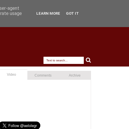
user-agent
erate usage
LEARN MORE
GOT IT
Video
Comments
Archive