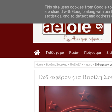
LATEST
11:24 AM
Αυτός σφυρίζει την ΑΕΛ με Τρίκαλα
This site uses cookies from Google to 
are shared with Google along with per
statistics, and to detect and address 
Ποδόσφαιρο
Roster
Πρόγραμμα
Στο
Home
»
Βασίλης Σουρλής
»
ΠΑΕ ΑΕΛ
»
Φήμες
»
Ενδιαφέρον γ
Ενδιαφέρον για Βασίλη Σο