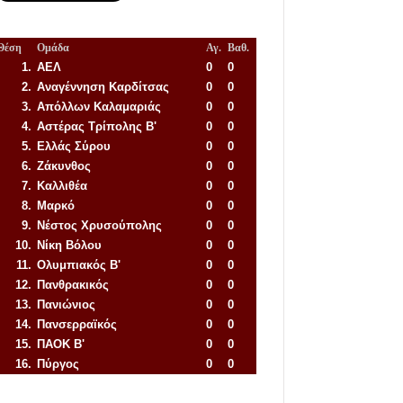
Θέση
Ομάδα
Αγ.
Βαθ.
1.
ΑΕΛ
0
0
2.
Αναγέννηση
Καρδίτσας
0
0
3.
Απόλλων Καλαμαριάς
0
0
4.
Αστέρας Τρίπολης Β'
0
0
5.
Ελλάς Σύρου
0
0
6.
Ζάκυνθος
0
0
7.
Καλλιθέα
0
0
8.
Μαρκό
0
0
9.
Νέστος Χρυσούπολης
0
0
10.
Νίκη Βόλου
0
0
11.
Ολυμπιακός Β'
0
0
12.
Πανθρακικός
0
0
13.
Πανιώνιος
0
0
14.
Πανσερραϊκός
0
0
15.
ΠΑΟΚ Β'
0
0
16.
Πύργος
0
0
Απόλλων Πόντου
22