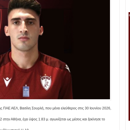
 ΠΑΕ ΑΕΛ, Βασίλη Σουρλή, που μένει ελεύθερος στις 30 Ιουνίου 2026,
στην Αθήνα, έχει ύψος 1.83 μ. αγωνίζεται ως μέσος και ξεκίνησε το