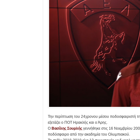
Την περίπτωση του 24χρονου μέσου ποδοσφαιριστή της
εξετάζει ο ΠΟΤ Ηρακλής και ο Άρης.
Ο
Βασίλης Σουρλής
γεννήθηκε στις 16 Νοεμβρίου 2002 
ποδόσφαιρο από την ακαδημία του Ολυμπιακού.