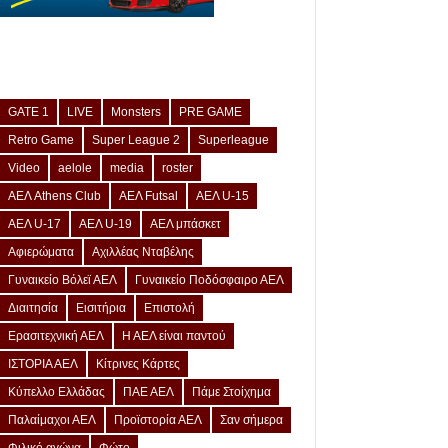
GATE 1
LIVE
Monsters
PRE GAME
Retro Game
Super League 2
Superleague
Video
aelole
media
roster
ΑΕΛ Athens Club
ΑΕΛ Futsal
ΑΕΛ U-15
ΑΕΛ U-17
ΑΕΛ U-19
ΑΕΛ μπάσκετ
Αφιερώματα
Αχιλλέας Νταβέλης
Γυναικείο Βόλεϊ ΑΕΛ
Γυναικείο Ποδόσφαιρο ΑΕΛ
Διαιτησία
Εισιτήρια
Επιστολή
Ερασιτεχνική ΑΕΛ
Η ΑΕΛ είναι παντού
ΙΣΤΟΡΙΑ ΑΕΛ
Κίτρινες Κάρτες
Κύπελλο Ελλάδας
ΠΑΕ ΑΕΛ
Πάμε Στοίχημα
Παλαίμαχοι ΑΕΛ
Προϊστορία ΑΕΛ
Σαν σήμερα