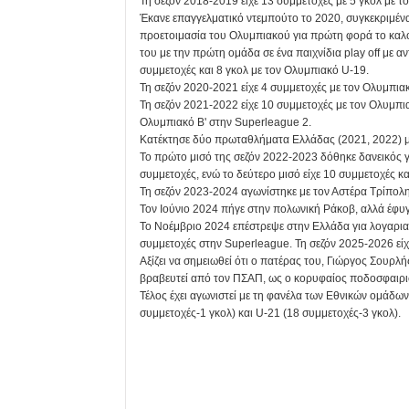
Τη σεζόν 2018-2019 είχε 13 συμμετοχές με 5 γκολ με τ
Έκανε επαγγελματικό ντεμπούτο το 2020, συγκεκριμένα
προετοιμασία του Ολυμπιακού για πρώτη φορά το καλο
του με την πρώτη ομάδα σε ένα παιχνίδια play off με 
συμμετοχές και 8 γκολ με τον Ολυμπιακό U-19.
Τη σεζόν 2020-2021 είχε 4 συμμετοχές με τον Ολυμπιακ
Τη σεζόν 2021-2022 είχε 10 συμμετοχές με τον Ολυμπιακ
Ολυμπιακό Β' στην Superleague 2.
Κατέκτησε δύο πρωταθλήματα Ελλάδας (2021, 2022) μ
Το πρώτο μισό της σεζόν 2022-2023 δόθηκε δανεικός γ
συμμετοχές, ενώ το δεύτερο μισό είχε 10 συμμετοχές κ
Τη σεζόν 2023-2024 αγωνίστηκε με τον Αστέρα Τρίπολης,
Τον Ιούνιο 2024 πήγε στην πολωνική Ράκοβ, αλλά έφυγ
Το Νοέμβριο 2024 επέστρεψε στην Ελλάδα για λογαριασ
συμμετοχές στην Superleague. Τη σεζόν 2025-2026 είχε
Αξίζει να σημειωθεί ότι ο πατέρας του, Γιώργος Σουρλής
βραβευτεί από τον ΠΣΑΠ, ως ο κορυφαίος ποδοσφαιρισ
Τέλος έχει αγωνιστεί με τη φανέλα των Εθνικών ομάδων
συμμετοχές-1 γκολ) και U-21 (18 συμμετοχές-3 γκολ).