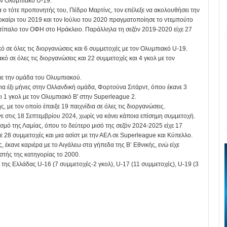
ον Ολυμπιακό U-19.
 ο τότε προπονητής του, Πέδρο Μαρτίνς, τον επέλεξε να ακολουθήσει την
καίρι του 2019 και τον Ιούλιο του 2020 πραγματοποίησε το ντεμπούτο
αντίπαλο τον ΟΦΗ στο Ηράκλειο. Παράλληλα τη σεζόν 2019-2020 είχε 27
ό σε όλες τις διοργανώσεις και 6 συμμετοχές με τον Ολυμπιακό U-19.
ό σε όλες τις διοργανώσεις και 22 συμμετοχές και 4 γκολ με τον
ε την ομάδα του Ολυμπιακού.
ια έξι μήνες στην Ολλανδική ομάδα, Φορτούνα Σιτάρντ, όπου έκανε 3
αι 1 γκολ με τον Ολυμπιακό Β' στην Superleague 2.
 με τον οποίο έπαιξε 19 παιχνίδια σε όλες τις διοργανώσεις.
ε στις 18 Σεπτεμβρίου 2024, χωρίς να κάνει κάποια επίσημη συμμετοχή.
μό της Λαμίας, όπου το δεύτερο μισό της σεζόν 2024-2025 είχε 17
 28 συμμετοχές και μια ασίστ με την ΑΕΛ σε Superleague και Κύπελλο.
, έκανε καριέρα με το Αιγάλεω στα γήπεδα της Β’ Εθνικής, ενώ είχε
τής της κατηγορίας το 2000.
 της Ελλάδας U-16 (7 συμμετοχές-2 γκολ), U-17 (11 συμμετοχές), U-19 (3