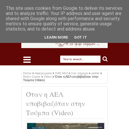
This site uses cookies from Google to deliver its services
and to analyze traffic. Your IP address and user-agent are
shared with Google along with performance and security
metrics to ensure quality of service, generate usage
statistics, and to detect and address abuse.
LEARN MORE
GOT IT
Home
»
Αφιερώματα
»
ΠΑΕ ΑΕΛ
»
Σαν σήμερα
»
aelole
»
Retro Game
»
Video
»
Όταν η ΑΕΛ υποβιβαζόταν στην
Τούμπα (Video)
Όταν η ΑΕΛ
υποβιβαζόταν στην
Τούμπα (Video)