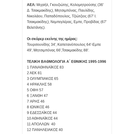
ΑΕΛ:
Μιχαήλ, Γκουζιώτης, Κολομητρούσης (36'
Δ. Τσακμακίδης), Μητσιμπόνας, Παυλίδης,
Νικολάου, Παπαδόπουλος, Τζιώτζιος (67' Ι.
Τσακμακίδης), Νεμπεγλέρας, Εμπε, Προβίδας (67'
Βελετάνης).
Οι σκόρερ εκείνης της ημέρας:
Τουρσουνίδης 34', Καπετανόπουλος 64'-Εμπε
49', Μητσιμπόνας 66',Τσακμακίδης 88'.
ΤΕΛΙΚΗ ΒΑΘΜΟΛΟΓΙΑ Α΄ ΕΘΝΙΚΗΣ 1995-1996
1 ΠΑΝΑΘΗΝΑΪΚΟΣ 83
2 ΑΕΚ 81
3 ΟΛΥΜΠΙΑΚΟΣ 65
4 ΗΡΑΚΛΗΣ 58
5 OΦΗ 57
6 ΞΑΝΘΗ 47
7 AΡΗΣ 46
8 ΙΩΝΙΚΟΣ 46
9 ΕΔΕΣΣΑΪΚΟΣ 44
10 ΑΘΗΝΑΪΚΟΣ 44
11 ΑΠΟΛΛΩΝ 40
12 ΠΑΝΗΛΕΙΑΚΟΣ 40