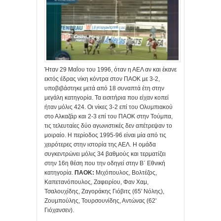
Ήταν 29 Μαΐου του 1996, όταν η ΑΕΛ αν και έκανε
εκτός έδρας νίκη κόντρα στον ΠΑΟΚ με 3-2,
υποβιβάστηκε μετά από 18 συναπτά έτη στην
μεγάλη κατηγορία. Τα εισιτήρια που είχαν κοπεί
ήταν μόλις 424. Οι νίκες 3-2 επί του Ολυμπιακού
στο Αλκαζάρ και 2-3 επί του ΠΑΟΚ στην Τούμπα,
τις τελευταίες δύο αγωνιστικές δεν απέτρεψαν το
μοιραίο. Η περίοδος 1995-96 είναι μία από τις
χειρότερες στην ιστορία της ΑΕΛ. Η ομάδα
συγκεντρώνει μόλις 34 βαθμούς και τερματίζει
στην 16η θέση που την οδηγεί στην Β΄ Εθνική
κατηγορία.
ΠΑΟΚ:
Μιχόπουλος, Βολτέζος,
Καπετανόπουλος, Ζαφειρίου, Φαν Χαμ,
Τσαλουχίδης, Ζαγοράκης Γιόβιτς (65' Νόλης),
Ζουμπούλης, Τουρσουνίδης, Αντώνας (62'
Γιόχανσεν).