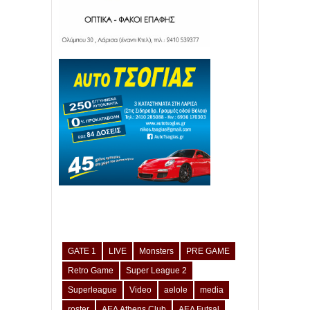
GATE 1
LIVE
Monsters
PRE GAME
Retro Game
Super League 2
Superleague
Video
aelole
media
roster
ΑΕΛ Athens Club
ΑΕΛ Futsal