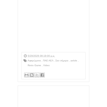
5/29/2026 08:19:00 μ.μ.
Αφιερώματα
,
ΠΑΕ ΑΕΛ
,
Σαν σήμερα
,
aelole
,
Retro Game
,
Video