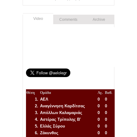
Video
Comments
Archive
Θέση
Ομάδα
Αγ.
Βαθ.
1.
ΑΕΛ
0
0
2.
Αναγέννηση
Καρδίτσας
0
0
3.
Απόλλων Καλαμαριάς
0
0
4.
Αστέρας Τρίπολης Β'
0
0
5.
Ελλάς Σύρου
0
0
6.
Ζάκυνθος
0
0