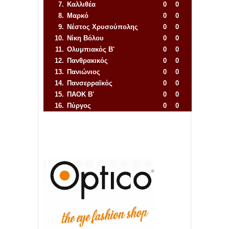
7.
Καλλιθέα
0
0
8.
Μαρκό
0
0
9.
Νέστος Χρυσούπολης
0
0
10.
Νίκη Βόλου
0
0
11.
Ολυμπιακός Β'
0
0
12.
Πανθρακικός
0
0
13.
Πανιώνιος
0
0
14.
Πανσερραϊκός
0
0
15.
ΠΑΟΚ Β'
0
0
16.
Πύργος
0
0
Απόλλων Πόντου
22
11