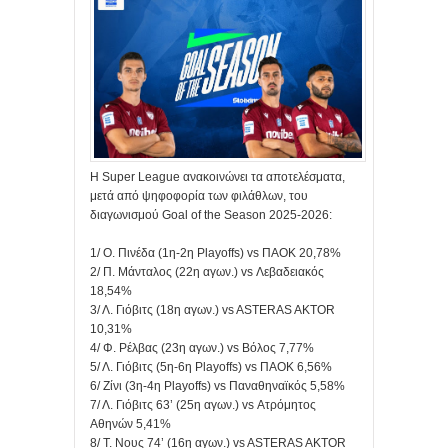
Η Super League ανακοινώνει τα αποτελέσματα,
μετά από ψηφοφορία των φιλάθλων, του
διαγωνισμού Goal of the Season 2025-2026:
1/ Ο. Πινέδα (1η-2η Playoffs) vs ΠΑΟΚ 20,78%
2/ Π. Μάνταλος (22η αγων.) vs Λεβαδειακός
18,54%
3/ Λ. Γιόβιτς (18η αγων.) vs ASTERAS AKTOR
10,31%
4/ Φ. Ρέλβας (23η αγων.) vs Βόλος 7,77%
5/ Λ. Γιόβιτς (5η-6η Playoffs) vs ΠΑΟΚ 6,56%
6/ Ζίνι (3η-4η Playoffs) vs Παναθηναϊκός 5,58%
7/ Λ. Γιόβιτς 63’ (25η αγων.) vs Ατρόμητος
Αθηνών 5,41%
8/ Τ. Νους 74’ (16η αγων.) vs ASTERAS AKTOR