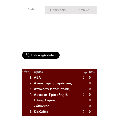
Video
Comments
Archive
Θέση
Ομάδα
Αγ.
Βαθ.
1.
ΑΕΛ
0
0
2.
Αναγέννηση
Καρδίτσας
0
0
3.
Απόλλων Καλαμαριάς
0
0
4.
Αστέρας Τρίπολης Β'
0
0
5.
Ελλάς Σύρου
0
0
6.
Ζάκυνθος
0
0
7.
Καλλιθέα
0
0