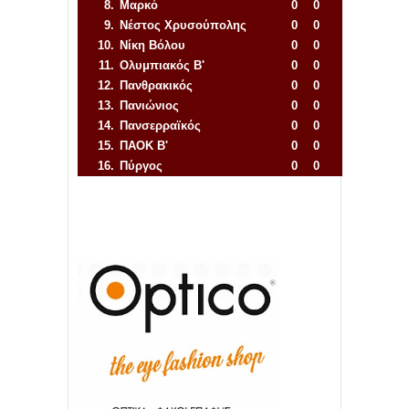
8.
Μαρκό
0
0
9.
Νέστος Χρυσούπολης
0
0
10.
Νίκη Βόλου
0
0
11.
Ολυμπιακός Β'
0
0
12.
Πανθρακικός
0
0
13.
Πανιώνιος
0
0
14.
Πανσερραϊκός
0
0
15.
ΠΑΟΚ Β'
0
0
16.
Πύργος
0
0
Απόλλων Πόντου
22
11