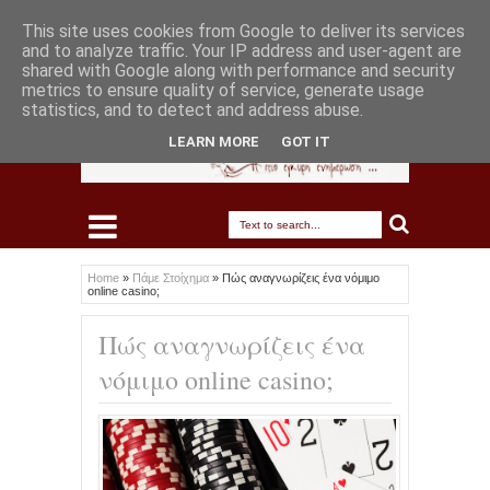
This site uses cookies from Google to deliver its services
and to analyze traffic. Your IP address and user-agent are
shared with Google along with performance and security
metrics to ensure quality of service, generate usage
statistics, and to detect and address abuse.
LEARN MORE
GOT IT
Home
»
Πάμε Στοίχημα
»
Πώς αναγνωρίζεις ένα νόμιμο
online casino;
Πώς αναγνωρίζεις ένα
νόμιμο online casino;