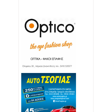
22
11