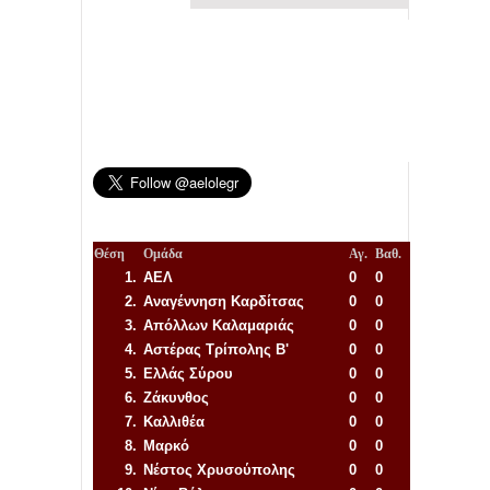
Θέση
Ομάδα
Αγ.
Βαθ.
1.
ΑΕΛ
0
0
2.
Αναγέννηση
Καρδίτσας
0
0
3.
Απόλλων Καλαμαριάς
0
0
4.
Αστέρας Τρίπολης Β'
0
0
5.
Ελλάς Σύρου
0
0
6.
Ζάκυνθος
0
0
7.
Καλλιθέα
0
0
8.
Μαρκό
0
0
9.
Νέστος Χρυσούπολης
0
0