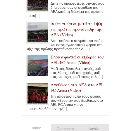
Δείτε τις ομορφότερες στιγμές που
δημιούργησαν οι φίλαθλοι της
ΑΕΛ κατά τη διάρκεια της πρώτης
προπ
[...]
Δείτε τι έγινε μετά τη λήξη
της πρώτης προπόνησης της
ΑΕΛ (Video)
Δείτε σε βίντεο στιγμιότυπα εντός
και εκτός αγωνιστικού χώρου στη
λήξη της πρώτης προπόνησης της ΑΕ
[...]
Πήραν φωτιά οι εξέδρες του
AEL FC Arena (Video)
Μαζί στις δύσκολες στιγμές, μαζί
στις λύπες, μαζί στις χαρές, μαζί
στις επιτυχίες, μαζί στους τίτλο
[...]
Αποθέωση για ΑΕΛ στο AEL
FC Arena (Video)
Την αποθέωση από τους φίλους
των «βυσσινί» που βρέθηκαν στο
AEL FC Arena για να
παρακολουθήσουν την
[...]
Video
Comments
Archive