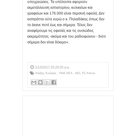
υποχρεώσεις. Τα υπόλοιπα αφορούν
εκμετάλλευση εστιατορίου, κυλικείων και
γραφείων και 176.000 είναι περσινή οφειλή. Δεν
εισπράττει ούτε ευρώ ο κ. Πηλαδάκης όπως δεν
το έκανε ποτέ έως και σήμερα. Τέλος δεν
αναφέρουμε τις οφειλές και τις ουσιώδεις
εκκρεμότητες -ακόμα και του ραδιοφώνου - διότι
σήμερα δεν είναι δόκιμο».
2/13/2017 05:28:00 μ.μ.
Αλέξης Κούγιας
,
ΠΑΕ ΑΕΛ
,
AEL FC Arena