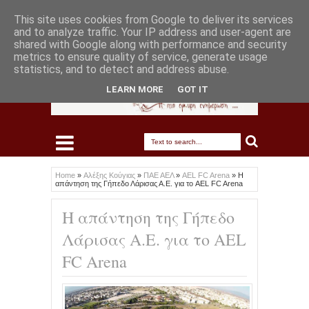
This site uses cookies from Google to deliver its services
and to analyze traffic. Your IP address and user-agent are
shared with Google along with performance and security
metrics to ensure quality of service, generate usage
statistics, and to detect and address abuse.
LEARN MORE
GOT IT
Home
»
Αλέξης Κούγιας
»
ΠΑΕ ΑΕΛ
»
AEL FC Arena
»
Η
απάντηση της Γήπεδο Λάρισας Α.Ε. για το AEL FC Arena
Η απάντηση της Γήπεδο
Λάρισας Α.Ε. για το AEL
FC Arena