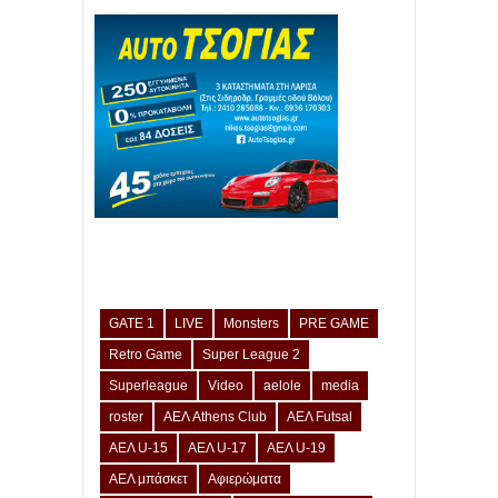
GATE 1
LIVE
Monsters
PRE GAME
Retro Game
Super League 2
Superleague
Video
aelole
media
roster
ΑΕΛ Athens Club
ΑΕΛ Futsal
ΑΕΛ U-15
ΑΕΛ U-17
ΑΕΛ U-19
ΑΕΛ μπάσκετ
Αφιερώματα