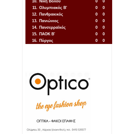
10.
Νίκη Βόλου
0
0
11.
Ολυμπιακός Β'
0
0
12.
Πανθρακικός
0
0
13.
Πανιώνιος
0
0
14.
Πανσερραϊκός
0
0
15.
ΠΑΟΚ Β'
0
0
16.
Πύργος
0
0
Απόλλων Πόντου
22
11