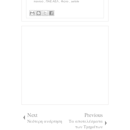
παντού
,
ΠΑΕ ΑΕΛ
,
Φώτο
,
aelole
Next
Previous
Νεότερη ανάρτηση
Tα αποτελέσματα
των Τμημάτων