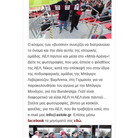
Ο κόσμος των «βυσσινί» συνεχίζει να διατρανώνει
το όνομα και την ιδέα αυτής της ιστορικής
ομάδας. ΑΕΛ παντού και μέσα στο «Μπάι Αρένα»!
Δείτε τις φωτογραφίες που μας έστειλε ο φίλαθλος
της ΑΕΛ, Νίκος, κατά την επίσκεψή του στην έδρα
της ποδοσφαιρικής ομάδας της Μπάγερν
Λεβερκούζεν, BayArena, στη Γερμανία, για να
παρακολουθήσει τον αγώνα με την Μπάγερν
Μονάχου, για την Bundesliga. Γιατί είναι
διαφορετικό να είσαι ΑΕΛ! Η ΑΕΛ είναι παντού...
Στείλτε μας φωτογραφίες, βίντεο με κασκόλ,
φανέλες, για την ΑΕΛ, που θα τραβήξετε εσείς στο
e-mail μας
info@aelole.gr
. Επίσης μέσω
facebook
τα μηνύματά σας
εδώ
.