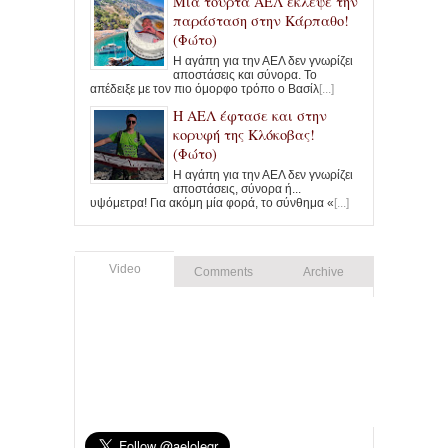
Μια τούρτα ΑΕΛ έκλεψε την
παράσταση στην Κάρπαθο!
(Φώτο)
Η αγάπη για την ΑΕΛ δεν γνωρίζει
αποστάσεις και σύνορα. Το
απέδειξε με τον πιο όμορφο τρόπο ο Βασίλ
[...]
Η ΑΕΛ έφτασε και στην
κορυφή της Κλόκοβας!
(Φώτο)
Η αγάπη για την ΑΕΛ δεν γνωρίζει
αποστάσεις, σύνορα ή...
υψόμετρα! Για ακόμη μία φορά, το σύνθημα «
[...]
Video
Comments
Archive