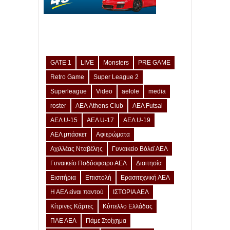
GATE 1
LIVE
Monsters
PRE GAME
Retro Game
Super League 2
Superleague
Video
aelole
media
roster
ΑΕΛ Athens Club
ΑΕΛ Futsal
ΑΕΛ U-15
ΑΕΛ U-17
ΑΕΛ U-19
ΑΕΛ μπάσκετ
Αφιερώματα
Αχιλλέας Νταβέλης
Γυναικείο Βόλεϊ ΑΕΛ
Γυναικείο Ποδόσφαιρο ΑΕΛ
Διαιτησία
Εισιτήρια
Επιστολή
Ερασιτεχνική ΑΕΛ
Η ΑΕΛ είναι παντού
ΙΣΤΟΡΙΑ ΑΕΛ
Κίτρινες Κάρτες
Κύπελλο Ελλάδας
ΠΑΕ ΑΕΛ
Πάμε Στοίχημα