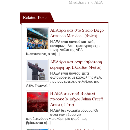
Μπάσκετ της ΑΕΛ
Related Posts
ΑΕΛάρα και στο Stadio Diego
Armando Maradona (Φώτο)
Η ΑΕΛ είναι παντού και εκτός
συνόρων... Δείτε φωτογραφίες με
τον φίλαθλο της ΑΕΛ,
Κωνσταντίνο, ο οπ
[...]
ΑΕΛάρα και στην ψηλότερη
κορυφή της Ελλάδος (Φώτο)
Η ΑΕΛ είναι παντού. Δείτε
φωτογραφίες με κασκόλ της ΑΕΛ,
που μας έστειλε ο φίλαθλος της
ΑΕΛ, Γιώργο
[...]
Η ΑΕΛ παντού! Βυσσινί
παρουσία μέχρι Johan Cruijff
Arena (Φώτο)
Η ΑΕΛ δεν γνωρίζει σύνορα! Οι
φίλοι των «βυσσινί»
αποδεικνύουν για ακόμη μία φορά πως
βρίσκονται π
[...]