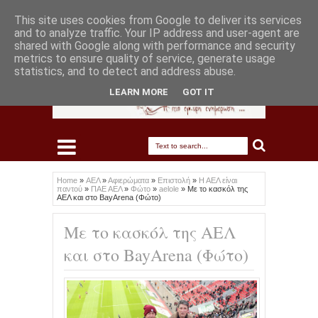
This site uses cookies from Google to deliver its services
and to analyze traffic. Your IP address and user-agent are
shared with Google along with performance and security
metrics to ensure quality of service, generate usage
statistics, and to detect and address abuse.
LEARN MORE
GOT IT
Home
»
ΑΕΛ
»
Αφιερώματα
»
Επιστολή
»
Η ΑΕΛ είναι
παντού
»
ΠΑΕ ΑΕΛ
»
Φώτο
»
aelole
»
Με το κασκόλ της
ΑΕΛ και στο BayArena (Φώτο)
Με το κασκόλ της ΑΕΛ
και στο BayArena (Φώτο)