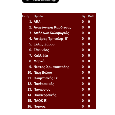
Θέση
Ομάδα
Αγ.
Βαθ.
1.
ΑΕΛ
0
0
2.
Αναγέννηση
Καρδίτσας
0
0
3.
Απόλλων Καλαμαριάς
0
0
4.
Αστέρας Τρίπολης Β'
0
0
5.
Ελλάς Σύρου
0
0
6.
Ζάκυνθος
0
0
7.
Καλλιθέα
0
0
8.
Μαρκό
0
0
9.
Νέστος Χρυσούπολης
0
0
10.
Νίκη Βόλου
0
0
11.
Ολυμπιακός Β'
0
0
12.
Πανθρακικός
0
0
13.
Πανιώνιος
0
0
14.
Πανσερραϊκός
0
0
15.
ΠΑΟΚ Β'
0
0
16.
Πύργος
0
0
Απόλλων Πόντου