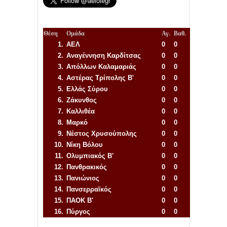
Θέση
Ομάδα
Αγ.
Βαθ.
1.
ΑΕΛ
0
0
2.
Αναγέννηση
Καρδίτσας
0
0
3.
Απόλλων Καλαμαριάς
0
0
4.
Αστέρας Τρίπολης Β'
0
0
5.
Ελλάς Σύρου
0
0
6.
Ζάκυνθος
0
0
7.
Καλλιθέα
0
0
8.
Μαρκό
0
0
9.
Νέστος Χρυσούπολης
0
0
10.
Νίκη Βόλου
0
0
11.
Ολυμπιακός Β'
0
0
12.
Πανθρακικός
0
0
13.
Πανιώνιος
0
0
14.
Πανσερραϊκός
0
0
15.
ΠΑΟΚ Β'
0
0
16.
Πύργος
0
0
Απόλλων Πόντου