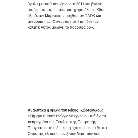
βγάλει με αυτά που έγιναν το 2011 και βγαίνει
αυτός ο τύπος και τους κατηγορεί όλους. Χθες
έβριζε τον Μαρινάκη, προχθές τον ΠΑΟΚ και
μεθαύριο τη… Φενέρμπαχτσε. Γιατί δεν τον
καλείτε; Αυτός μολύνει το ποδόσφαιρο».
Αναλυτικά η ομιλία του Νίκος Τζώρτζογλου:
«Σήμερα είμαστε εδώ για να εγκρίνουμε ή όχι τα
πεπραγμένα της Εκτελεστικής Επιτροπής.
Πράγματι αυτή η διοίκηση είχε και αρκετά θετικά.
Όπως της έλευσης των ξένων διαιτητών που