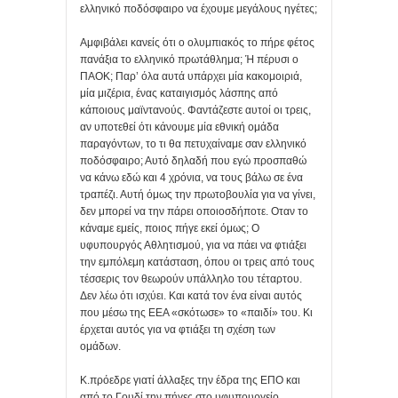
ελληνικό ποδόσφαιρο να έχουμε μεγάλους ηγέτες;
Αμφιβάλει κανείς ότι ο ολυμπιακός το πήρε φέτος
πανάξια το ελληνικό πρωτάθλημα; Ή πέρυσι ο
ΠΑΟΚ; Παρ’ όλα αυτά υπάρχει μία κακομοιριά,
μία μιζέρια, ένας καταιγισμός λάσπης από
κάποιους μαϊντανούς. Φαντάζεστε αυτοί οι τρεις,
αν υποτεθεί ότι κάνουμε μία εθνική ομάδα
παραγόντων, το τι θα πετυχαίναμε σαν ελληνικό
ποδόσφαιρο; Αυτό δηλαδή που εγώ προσπαθώ
να κάνω εδώ και 4 χρόνια, να τους βάλω σε ένα
τραπέζι. Αυτή όμως την πρωτοβουλία για να γίνει,
δεν μπορεί να την πάρει οποιοσδήποτε. Οταν το
κάναμε εμείς, ποιος πήγε εκεί όμως; Ο
υφυπουργός Αθλητισμού, για να πάει να φτιάξει
την εμπόλεμη κατάσταση, όπου οι τρεις από τους
τέσσερις τον θεωρούν υπάλληλο του τέταρτου.
Δεν λέω ότι ισχύει. Και κατά τον ένα είναι αυτός
που μέσω της ΕΕΑ «σκότωσε» το «παιδί» του. Κι
έρχεται αυτός για να φτιάξει τη σχέση των
ομάδων.
Κ.πρόεδρε γιατί άλλαξες την έδρα της ΕΠΟ και
από το Γουδί την πήγες στο υφυπουργείο