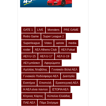
GATE 1
LIVE
Monsters
PRE GAME
Retro Game
Super League 2
Superleague
Video
aelole
media
roster
ΑΕΛ Athens Club
ΑΕΛ Futsal
ΑΕΛ U-15
ΑΕΛ U-17
ΑΕΛ U-19
ΑΕΛ μπάσκετ
Αφιερώματα
Αχιλλέας Νταβέλης
Γυναικείο Βόλεϊ ΑΕΛ
Γυναικείο Ποδόσφαιρο ΑΕΛ
Διαιτησία
Εισιτήρια
Επιστολή
Ερασιτεχνική ΑΕΛ
Η ΑΕΛ είναι παντού
ΙΣΤΟΡΙΑ ΑΕΛ
Κίτρινες Κάρτες
Κύπελλο Ελλάδας
ΠΑΕ ΑΕΛ
Πάμε Στοίχημα