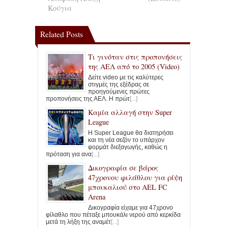
Κούγια
Related Posts
Τι γινόταν στις προπονήσεις
της ΑΕΛ από το 2005 (Video)
Δείτε video με τις καλύτερες
στιγμές της εξέδρας σε
προηγούμενες πρώτες
προπονήσεις της ΑΕΛ. Η πρώτ
[...]
Καμία αλλαγή στην Super
League
Η Super League θα διατηρήσει
και τη νέα σεζόν το υπάρχον
φορμάτ διεξαγωγής, καθώς η
πρόταση για ανα
[...]
Δικογραφία σε βάρος
47χρονου φιλάθλου για ρίψη
μπουκαλιού στο AEL FC
Arena
Δικογραφία είχαμε για 47χρονο
φίλαθλο που πέταξε μπουκάλι νερού από κερκίδα
μετά τη λήξη της αναμέτ
[...]