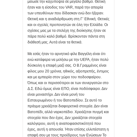
μείωσε την καχυποψία σε μεγάλο βαθμό. Θετική
ήταν και η είσοδος του VAR, παρά την απειρία
των υπευθύνων που δίδασκαν ενώ δεν ήξεραν.
Θετική και η αναδιάρθρωση στη Γ’ Εθνική. Θετικές
και οι σχολές προπονητών σε όλη την Ελλάδα. Οι
σχέσεις μας με τα στελέχη της διοίκησης ήταν σε
πάρα πολύ καλό βαθμό. Βρίσκονταν πάντα στη
διάθεσή μας. Αυτά είναι τα θετικά.
Με εσάς ήταν το αρνητικό φίλε Βαγγέλη είναι ότι
ενώ κατάφερα να μιλήσω με την UEFA, ήταν πολύ
δύσκολη η επαφή μαζί σας. Ο Β.Γραμμένος είναι
φίλος μου 20 χρόνια, ηθικός, αξιοπρεπής, έντιμος
και με εμπειρία στον χώρο του ποδοσφαίρου.
Όπως και οι περισσότεροι εκ των συνεργατών στο
Δ.Σ. Εδώ όμως είναι ΕΠΟ, είναι ποδόσφαιρο. Δεν
είναι μοναστήρι. Δεν είναι μονή του
Εσταυρωμένου ή του Βατοπεδίου. Σε αυτό το
πράγμα χρειάζεται διαφορετικά στοιχεία. Δεν είναι
Βατοπέδι, αλλά ναρκοπέδιο. Χρειάζεται πυγμή και
στοιχεία που δεν έχεις. Δεν χρειάζεται στοιχεία
καλόγερου, αυτή η αναποφασιστικότητά που
έχεις, αυτή η απουσία. Ήταν επίσης ελλιπέστατη η
επαφή σου με τους προέδρους των Ενώσεων Το