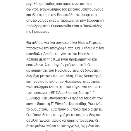
μεγαλύτερο λάθος σου όμως είναι αυτός ο
σφιχτός εναγκαλισμός του με τους υφυπουργούς
και ιδιαίτερα με τον Βασιλειάδη. Φτάσαμε στο
σημείο να μας έχεις μπερδέψει, να μην ξέρουμε αν
πρόεδρος στην Ομοσπονδία είναι ο Βασιλειάδης
ή ο Γραμμένος.
Θα μιλήσω για ένα συγκεκριμένο θέμα κ.Περέιρα,
παρακαλώ την υπογραφή σας. Θα μιλήσω για ένα
σκάνδαλο. Ακούστε τι γίνεται στο Ηράκλειο.
Κάποια μέλη της ΚΕΔ είναι προβληματικά και
επικίνδυνα, λειτουργούν ρεβανσιστικά. Ο
αρχιδιαιτητής του Ηρακλείου είναι σε δικαστική
διαμάχη με τον κ.Κουκουλάκη. Ένας διαιτητής β’
κατηγορίας τοπικής του Ηρακλείου, σταμάτησε
τον Οκτώβριο του 2018. Τον Αύγουστο του 2019
τον προτείνει η ΕΠΣ Λασιθίου ως διαιτητή Γ’
Εθνικής! Και υπογράφετε κ.Περέιρα εσείς ότι τον
κάνετε διαιτητή Γ’ Εθνικής. Κυριακίδης Ρωμανός
το όνομά του. Τι θα πουν οι υπόλοιποι διαιτητές.
Ο κ.Γιανναδάκης υπογράφει κι εσείς τον δέχεστε
σε άλλη Ένωση, χωρίς να πάρει υπογραφή. Κι
όταν φτάνω εγώ να το καταγγείλω, όχι μόνο δεν