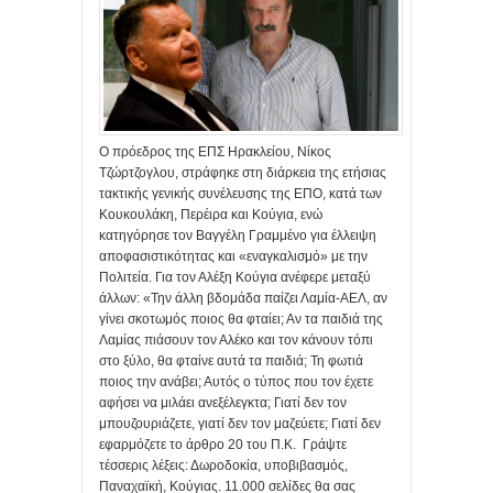
Ο πρόεδρος της ΕΠΣ Ηρακλείου, Νίκος
Τζώρτζογλου, στράφηκε στη διάρκεια της ετήσιας
τακτικής γενικής συνέλευσης της ΕΠΟ, κατά των
Κουκουλάκη, Περέιρα και Κούγια, ενώ
κατηγόρησε τον Βαγγέλη Γραμμένο για έλλειψη
αποφασιστικότητας και «εναγκαλισμό» με την
Πολιτεία. Για τον Αλέξη Κούγια ανέφερε μεταξύ
άλλων: «Την άλλη βδομάδα παίζει Λαμία-ΑΕΛ, αν
γίνει σκοτωμός ποιος θα φταίει; Αν τα παιδιά της
Λαμίας πιάσουν τον Αλέκο και τον κάνουν τόπι
στο ξύλο, θα φταίνε αυτά τα παιδιά; Τη φωτιά
ποιος την ανάβει; Αυτός ο τύπος που τον έχετε
αφήσει να μιλάει ανεξέλεγκτα; Γιατί δεν τον
μπουζουριάζετε, γιατί δεν τον μαζεύετε; Γιατί δεν
εφαρμόζετε το άρθρο 20 του Π.Κ. Γράψτε
τέσσερις λέξεις: Δωροδοκία, υποβιβασμός,
Παναχαϊκή, Κούγιας. 11.000 σελίδες θα σας