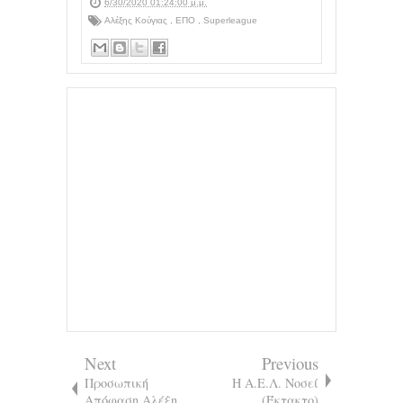
6/30/2020 01:24:00 μ.μ.
Αλέξης Κούγιας
,
ΕΠΟ
,
Superleague
Next
Previous
Προσωπική
Η Α.Ε.Λ. Νοσεί
Απόφαση Αλέξη
(Έκτακτο)