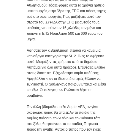
Αθλητισμού; Πόσες φορές αυτά τα χρόνια ήρθε ο
υφυπουργός στην έδρα της ΕΠΟ και πόσες πήγες
εσύ στο υφυπουργείο; Πώς μαζέψατε αυτό τον
στρατό του ΣΥΡΙΖΑ στην ΕΠΟ με αυτούς τους
μισθούς, να παίρνουν 15 χιλιάδες τον μήνα και
παίρνει η ΕΠΣ Ηρακλείου 500 και 600 ευρώ τον
μήνα.
Αφήσατε τον κ.Βασιλειάδη πέρυσι να κάνει μία
καινούργια κατηγορία την SL 2. Πώς το αφήσατε
αυτό; Μοιράζοντας χρήματα από το δημόσιο.
Λυπάμαι για όλα αυτά πρόεδρε. Επιθέσεις βλέπω
στους διαιτητές. Εξιχνιάστηκε καμία υπόθεση;
Αμφιβάλλω κι αν οι ίδιοι οι διαιτητές θέλουν να
εξιχνιαστεί. Οι χούλιγκανς παίζουν μπάλα και μέσα
και έξω. Οι εκλογές των Ενώσεων ξέρετε τι
συμβαίνει.
Την άλλη βδομάδα παίζει Λαμία-ΑΕΛ, αν γίνει
σκοτωμός ποιος θα φταίει; Αν τα παιδιά της
Λαμίας πιάσουν τον Αλέκο και τον κάνουν τόπι
στο ξύλο, θα φταίνε αυτά τα παιδιά; Τη φωτιά
ποιος την ανάβει; Αυτός ο τύπος που τον έχετε