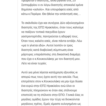
τιμωρείται ο διαιτητής, αλλά βγαίνει στις 25
Σεπτεμβρίου ο εν λόγω διαιτητής αποκαλεί εμένα
δημόσια «γελοίο». Και υπογράφετε εσείς από
κάτω κ.Περέιρα. Θα ήθελα την απάντησή σας…
Το σκάνδαλο έχει και συνέχεια. Δύο αξιολογημένοι
διαιτητές της ΕΠΣ Ηρακλείου, όταν τους καλούμε
να παίξουν τοπικά παιχνίδια έχουν
γαστρεντερίτιδα, παντρεύεται η αδερφή τους.
Όταν τους καλείτε εσείς, είναι πάντα εντάξει. Λέω
«μα τι γίνεται εδώ». Αυτοί λοιπόν οι τρεις
διαιτητές κατά διαβολική σύμπτωση είναι
μάρτυρες υπεράσπισης στη δικαστική διαμάχη
που έχει ο κ.Κουκουλάκης με τον διαιτητή μου.
Λέτε να είναι τυχαίο;
Αυτό για μένα λέγεται κατάχρηση εξουσίας κι
απορώ πως τους έχετε αυτή την ασυλία. Πως
επιτρέπετε στον κ.Κουκουλάκη να μην έχει δώσει
ένα ευρώ στην ΕΠΣ Ηρακλείου ενώ όλοι οι
διαιτητές πληρώνουν κι όταν σας στέλνουμε
επιστολή να τη στέλνετε στην ΕΠΟ. Γενικά όλες οι
μεγάλες ομάδες έχουν την τύχη να διοικούνται
μεγάλους ηγέτες. Εμείς είμαστε ευλογημένοι ως