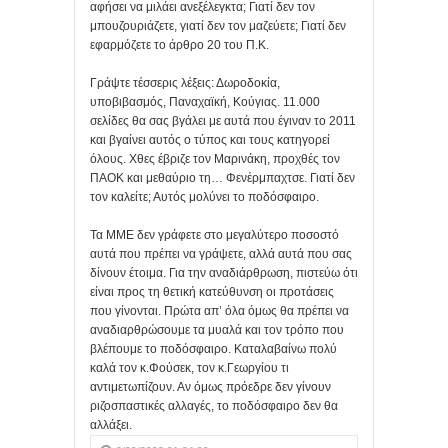
αφήσει να μιλάει ανεξέλεγκτα; Γιατί δεν τον
μπουζουριάζετε, γιατί δεν τον μαζεύετε; Γιατί δεν
εφαρμόζετε το άρθρο 20 του Π.Κ.
Γράψτε τέσσερις λέξεις: Δωροδοκία,
υποβιβασμός, Παναχαϊκή, Κούγιας. 11.000
σελίδες θα σας βγάλει με αυτά που έγιναν το 2011
και βγαίνει αυτός ο τύπος και τους κατηγορεί
όλους. Χθες έβριζε τον Μαρινάκη, προχθές τον
ΠΑΟΚ και μεθαύριο τη… Φενέρμπαχτσε. Γιατί δεν
τον καλείτε; Αυτός μολύνει το ποδόσφαιρο.
Τα ΜΜΕ δεν γράφετε στο μεγαλύτερο ποσοστό
αυτά που πρέπει να γράψετε, αλλά αυτά που σας
δίνουν έτοιμα. Για την αναδιάρθρωση, πιστεύω ότι
είναι προς τη θετική κατεύθυνση οι προτάσεις
που γίνονται. Πρώτα απ’ όλα όμως θα πρέπει να
αναδιαρθρώσουμε τα μυαλά και τον τρόπο που
βλέπουμε το ποδόσφαιρο. Καταλαβαίνω πολύ
καλά τον κ.Φούσεκ, τον κ.Γεωργίου τι
αντιμετωπίζουν. Αν όμως πρόεδρε δεν γίνουν
ριζοσπαστικές αλλαγές, το ποδόσφαιρο δεν θα
αλλάξει.