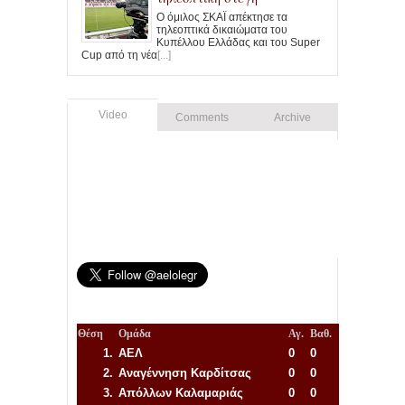
Ο όμιλος ΣΚΑΪ απέκτησε τα
τηλεοπτικά δικαιώματα του
Κυπέλλου Ελλάδας και του Super
Cup από τη νέα
[...]
Video
Comments
Archive
Θέση
Ομάδα
Αγ.
Βαθ.
1.
ΑΕΛ
0
0
2.
Αναγέννηση
Καρδίτσας
0
0
3.
Απόλλων Καλαμαριάς
0
0