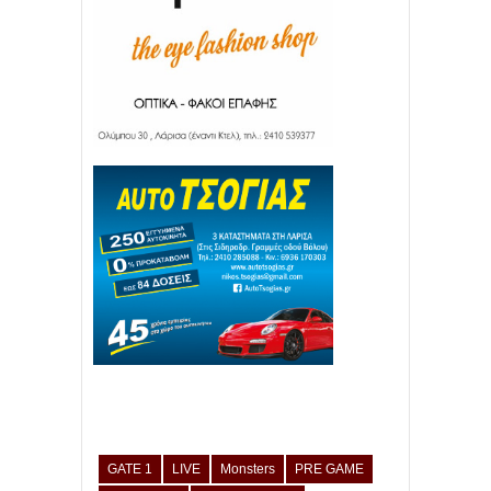
GATE 1
LIVE
Monsters
PRE GAME