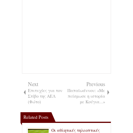
Next
Previous
Επιτυχίες για τον
Παπαϊωάννου: «Με
Στίβο της ΑΕΛ
πείσμωσε η ιστορία
(Φώτο)
με Κούγια...»
Related Posts
Οι αθλητικές τηλεοπτικές