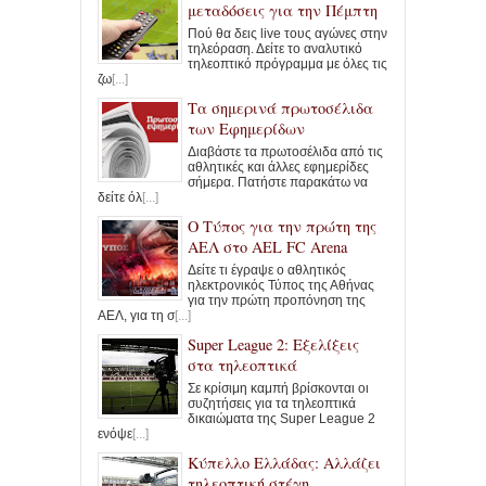
μεταδόσεις για την Πέμπτη
Πού θα δεις live τους αγώνες στην
τηλεόραση. Δείτε το αναλυτικό
τηλεοπτικό πρόγραμμα με όλες τις
ζω
[...]
Τα σημερινά πρωτοσέλιδα
των Εφημερίδων
Διαβάστε τα πρωτοσέλιδα από τις
αθλητικές και άλλες εφημερίδες
σήμερα. Πατήστε παρακάτω να
δείτε όλ
[...]
Ο Τύπος για την πρώτη της
ΑΕΛ στο AEL FC Arena
Δείτε τι έγραψε ο αθλητικός
ηλεκτρονικός Τύπος της Αθήνας
για την πρώτη προπόνηση της
ΑΕΛ, για τη σ
[...]
Super League 2: Εξελίξεις
στα τηλεοπτικά
Σε κρίσιμη καμπή βρίσκονται οι
συζητήσεις για τα τηλεοπτικά
δικαιώματα της Super League 2
ενόψε
[...]
Κύπελλο Ελλάδας: Αλλάζει
τηλεοπτική στέγη