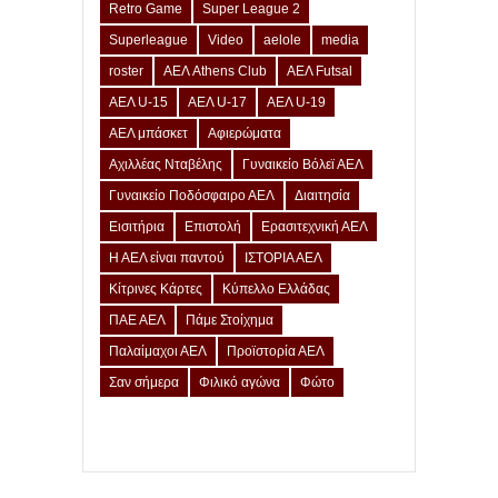
Retro Game
Super League 2
Superleague
Video
aelole
media
roster
ΑΕΛ Athens Club
ΑΕΛ Futsal
ΑΕΛ U-15
ΑΕΛ U-17
ΑΕΛ U-19
ΑΕΛ μπάσκετ
Αφιερώματα
Αχιλλέας Νταβέλης
Γυναικείο Βόλεϊ ΑΕΛ
Γυναικείο Ποδόσφαιρο ΑΕΛ
Διαιτησία
Εισιτήρια
Επιστολή
Ερασιτεχνική ΑΕΛ
Η ΑΕΛ είναι παντού
ΙΣΤΟΡΙΑ ΑΕΛ
Κίτρινες Κάρτες
Κύπελλο Ελλάδας
ΠΑΕ ΑΕΛ
Πάμε Στοίχημα
Παλαίμαχοι ΑΕΛ
Προϊστορία ΑΕΛ
Σαν σήμερα
Φιλικό αγώνα
Φώτο