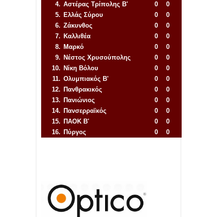
4.
Αστέρας Τρίπολης Β'
0
0
5.
Ελλάς Σύρου
0
0
6.
Ζάκυνθος
0
0
7.
Καλλιθέα
0
0
8.
Μαρκό
0
0
9.
Νέστος Χρυσούπολης
0
0
10.
Νίκη Βόλου
0
0
11.
Ολυμπιακός Β'
0
0
12.
Πανθρακικός
0
0
13.
Πανιώνιος
0
0
14.
Πανσερραϊκός
0
0
15.
ΠΑΟΚ Β'
0
0
16.
Πύργος
0
0
Απόλλων Πόντου
22
11