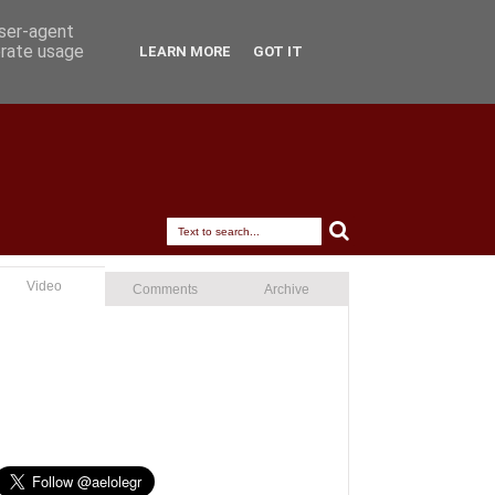
user-agent
erate usage
LEARN MORE
GOT IT
Video
Comments
Archive