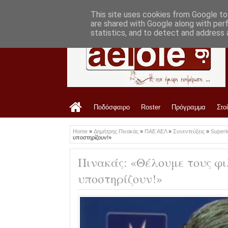
LATEST
11:24 AM
Αυτός σφυρίζει την ΑΕΛ με Τρίκαλα
This site uses cookies from Google to 
are shared with Google along with per
statistics, and to detect and address 
Ποδόσφαιρο
Roster
Πρόγραμμα
Στο
Home
»
Δημήτρης Πινακάς
»
ΠΑΕ ΑΕΛ
»
Συνεντεύξεις
»
Super
υποστηρίζουν!»
Πινακάς: «Θέλουμε τους φ
υποστηρίζουν!»