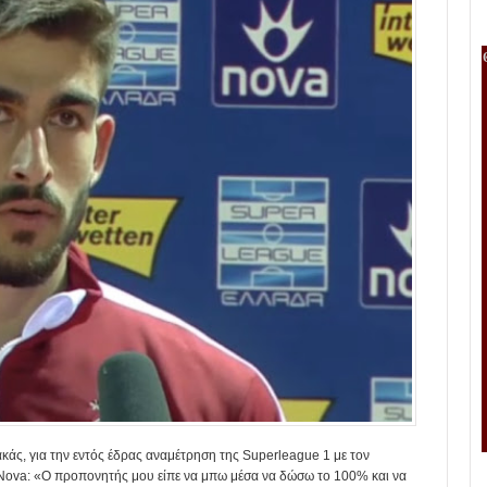
ακάς, για την εντός έδρας αναμέτρηση της Superleague 1 με τον
Nova: «Ο προπονητής μου είπε να μπω μέσα να δώσω το 100% και να