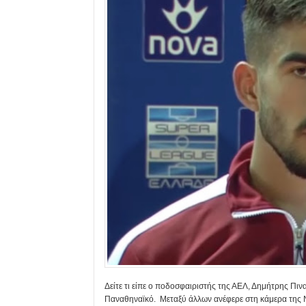
Δείτε τι είπε ο ποδοσφαιριστής της ΑΕΛ, Δημήτρης Πιν
Παναθηναϊκό. Μεταξύ άλλων ανέφερε στη κάμερα της 