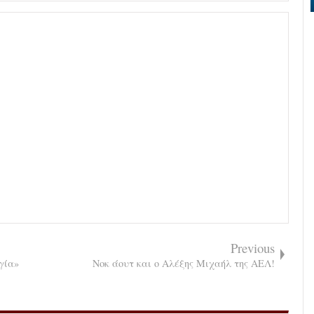
Previous
γία»
Νοκ άουτ και ο Αλέξης Μιχαήλ της ΑΕΛ!