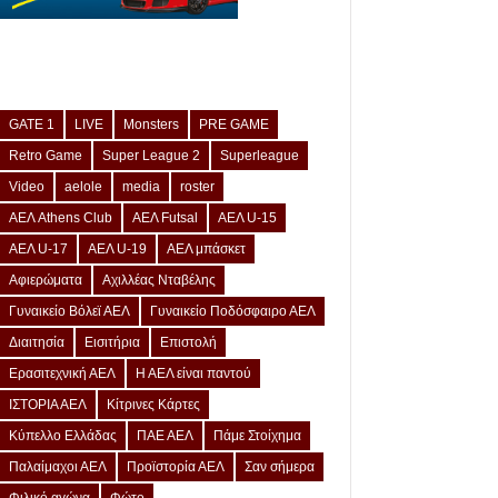
GATE 1
LIVE
Monsters
PRE GAME
Retro Game
Super League 2
Superleague
Video
aelole
media
roster
ΑΕΛ Athens Club
ΑΕΛ Futsal
ΑΕΛ U-15
ΑΕΛ U-17
ΑΕΛ U-19
ΑΕΛ μπάσκετ
Αφιερώματα
Αχιλλέας Νταβέλης
Γυναικείο Βόλεϊ ΑΕΛ
Γυναικείο Ποδόσφαιρο ΑΕΛ
Διαιτησία
Εισιτήρια
Επιστολή
Ερασιτεχνική ΑΕΛ
Η ΑΕΛ είναι παντού
ΙΣΤΟΡΙΑ ΑΕΛ
Κίτρινες Κάρτες
Κύπελλο Ελλάδας
ΠΑΕ ΑΕΛ
Πάμε Στοίχημα
Παλαίμαχοι ΑΕΛ
Προϊστορία ΑΕΛ
Σαν σήμερα