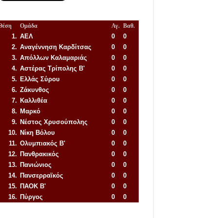
Θέση
Ομάδα
Αγ.
Βαθ.
1.
ΑΕΛ
0
0
2.
Αναγέννηση
Καρδίτσας
0
0
3.
Απόλλων Καλαμαριάς
0
0
4.
Αστέρας Τρίπολης Β'
0
0
5.
Ελλάς Σύρου
0
0
6.
Ζάκυνθος
0
0
7.
Καλλιθέα
0
0
8.
Μαρκό
0
0
9.
Νέστος Χρυσούπολης
0
0
10.
Νίκη Βόλου
0
0
11.
Ολυμπιακός Β'
0
0
12.
Πανθρακικός
0
0
13.
Πανιώνιος
0
0
14.
Πανσερραϊκός
0
0
15.
ΠΑΟΚ Β'
0
0
16.
Πύργος
0
0
Απόλλων Πόντου
22