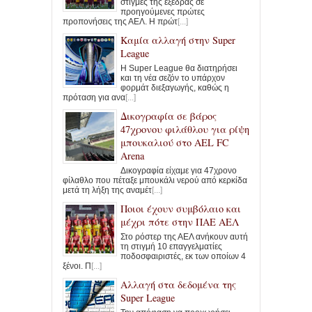
στιγμές της εξέδρας σε
προηγούμενες πρώτες
προπονήσεις της ΑΕΛ. Η πρώτ
[...]
Καμία αλλαγή στην Super
League
Η Super League θα διατηρήσει
και τη νέα σεζόν το υπάρχον
φορμάτ διεξαγωγής, καθώς η
πρόταση για ανα
[...]
Δικογραφία σε βάρος
47χρονου φιλάθλου για ρίψη
μπουκαλιού στο AEL FC
Arena
Δικογραφία είχαμε για 47χρονο
φίλαθλο που πέταξε μπουκάλι νερού από κερκίδα
μετά τη λήξη της αναμέτ
[...]
Ποιοι έχουν συμβόλαιο και
μέχρι πότε στην ΠΑΕ ΑΕΛ
Στο ρόστερ της ΑΕΛ ανήκουν αυτή
τη στιγμή 10 επαγγελματίες
ποδοσφαιριστές, εκ των οποίων 4
ξένοι. Π
[...]
Αλλαγή στα δεδομένα της
Super League