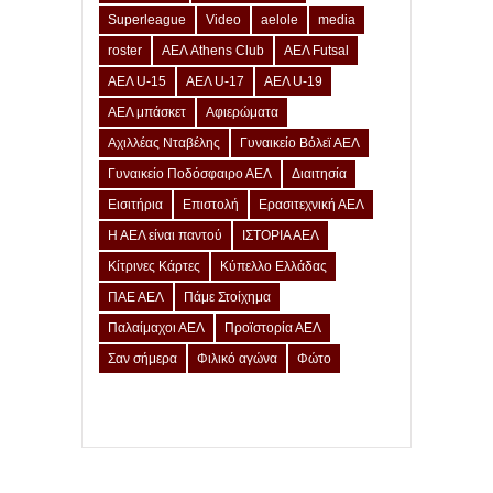
Superleague
Video
aelole
media
roster
ΑΕΛ Athens Club
ΑΕΛ Futsal
ΑΕΛ U-15
ΑΕΛ U-17
ΑΕΛ U-19
ΑΕΛ μπάσκετ
Αφιερώματα
Αχιλλέας Νταβέλης
Γυναικείο Βόλεϊ ΑΕΛ
Γυναικείο Ποδόσφαιρο ΑΕΛ
Διαιτησία
Εισιτήρια
Επιστολή
Ερασιτεχνική ΑΕΛ
Η ΑΕΛ είναι παντού
ΙΣΤΟΡΙΑ ΑΕΛ
Κίτρινες Κάρτες
Κύπελλο Ελλάδας
ΠΑΕ ΑΕΛ
Πάμε Στοίχημα
Παλαίμαχοι ΑΕΛ
Προϊστορία ΑΕΛ
Σαν σήμερα
Φιλικό αγώνα
Φώτο