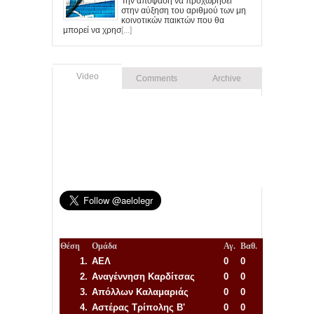
Την απόφαση να προχωρήσει
στην αύξηση του αριθμού των μη
κοινοτικών παικτών που θα
μπορεί να χρησ
[...]
Video
Comments
Archive
Θέση
Ομάδα
Αγ.
Βαθ.
1.
ΑΕΛ
0
0
2.
Αναγέννηση
Καρδίτσας
0
0
3.
Απόλλων Καλαμαριάς
0
0
4.
Αστέρας Τρίπολης Β'
0
0