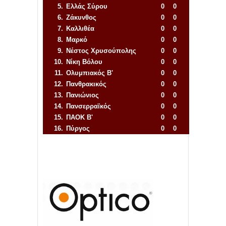
5.
Ελλάς Σύρου
0
0
6.
Ζάκυνθος
0
0
7.
Καλλιθέα
0
0
8.
Μαρκό
0
0
9.
Νέστος Χρυσούπολης
0
0
10.
Νίκη Βόλου
0
0
11.
Ολυμπιακός Β'
0
0
12.
Πανθρακικός
0
0
13.
Πανιώνιος
0
0
14.
Πανσερραϊκός
0
0
15.
ΠΑΟΚ Β'
0
0
16.
Πύργος
0
0
Απόλλων Πόντου
22
11