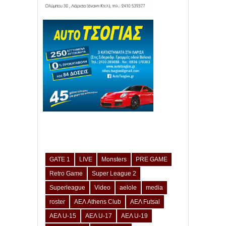
GATE 1
LIVE
Monsters
PRE GAME
Retro Game
Super League 2
Superleague
Video
aelole
media
roster
ΑΕΛ Athens Club
ΑΕΛ Futsal
ΑΕΛ U-15
ΑΕΛ U-17
ΑΕΛ U-19