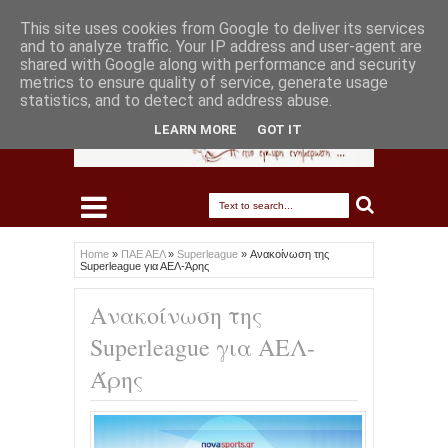
This site uses cookies from Google to deliver its services
and to analyze traffic. Your IP address and user-agent are
shared with Google along with performance and security
metrics to ensure quality of service, generate usage
statistics, and to detect and address abuse.
LEARN MORE
GOT IT
Home
»
ΠΑΕ ΑΕΛ
»
Superleague
»
Ανακοίνωση της
Superleague για ΑΕΛ-Άρης
Ανακοίνωση της
Superleague για ΑΕΛ-
Άρης