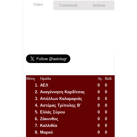
Video
Comments
Archive
Θέση
Ομάδα
Αγ.
Βαθ.
1.
ΑΕΛ
0
0
2.
Αναγέννηση
Καρδίτσας
0
0
3.
Απόλλων Καλαμαριάς
0
0
4.
Αστέρας Τρίπολης Β'
0
0
5.
Ελλάς Σύρου
0
0
6.
Ζάκυνθος
0
0
7.
Καλλιθέα
0
0
8.
Μαρκό
0
0