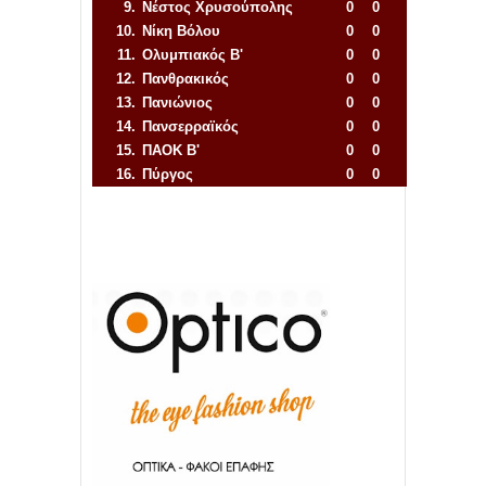
9.
Νέστος Χρυσούπολης
0
0
10.
Νίκη Βόλου
0
0
11.
Ολυμπιακός Β'
0
0
12.
Πανθρακικός
0
0
13.
Πανιώνιος
0
0
14.
Πανσερραϊκός
0
0
15.
ΠΑΟΚ Β'
0
0
16.
Πύργος
0
0
Απόλλων Πόντου
22
11