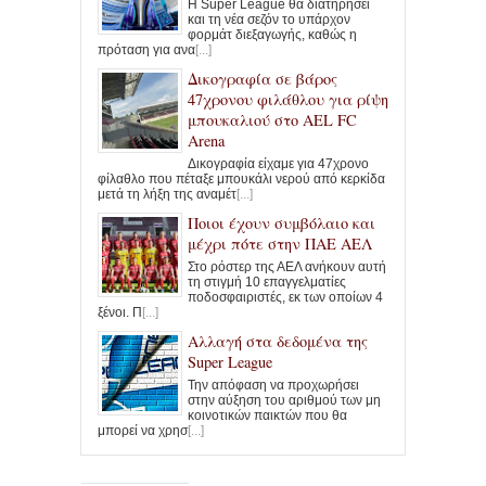
Η Super League θα διατηρήσει
και τη νέα σεζόν το υπάρχον
φορμάτ διεξαγωγής, καθώς η
πρόταση για ανα
[...]
Δικογραφία σε βάρος
47χρονου φιλάθλου για ρίψη
μπουκαλιού στο AEL FC
Arena
Δικογραφία είχαμε για 47χρονο
φίλαθλο που πέταξε μπουκάλι νερού από κερκίδα
μετά τη λήξη της αναμέτ
[...]
Ποιοι έχουν συμβόλαιο και
μέχρι πότε στην ΠΑΕ ΑΕΛ
Στο ρόστερ της ΑΕΛ ανήκουν αυτή
τη στιγμή 10 επαγγελματίες
ποδοσφαιριστές, εκ των οποίων 4
ξένοι. Π
[...]
Αλλαγή στα δεδομένα της
Super League
Την απόφαση να προχωρήσει
στην αύξηση του αριθμού των μη
κοινοτικών παικτών που θα
μπορεί να χρησ
[...]