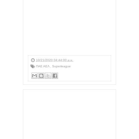
10/21/2020 04:44:00 μ.μ.
ΠΑΕ ΑΕΛ
,
Superleague