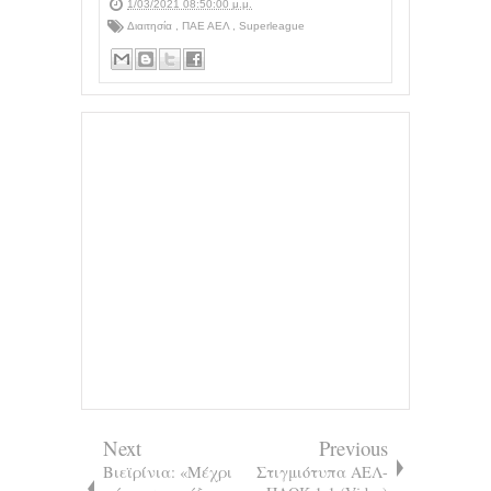
1/03/2021 08:50:00 μ.μ.
Διαιτησία
,
ΠΑΕ ΑΕΛ
,
Superleague
Next
Previous
Βιεϊρίνια: «Μέχρι
Στιγμιότυπα ΑΕΛ-