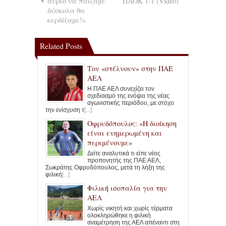
αύριο να παίζαμε
ΠΑΟΚ 1-1 (Video)
δύσκολα θα
κερδίζαμε!»
Related Posts
Τον «στέλνουν» στην ΠΑΕ
ΑΕΛ
Η ΠΑΕ ΑΕΛ συνεχίζει τον
σχεδιασμό της ενόψει της νέας
αγωνιστικής περιόδου, με στόχο
την ενίσχυση τ
[...]
Οφρυδόπουλος: «Η διοίκηση
είναι ενημερωμένη και
περιμένουμε»
Δείτε αναλυτικά τι είπε νέος
προπονητής της ΠΑΕ ΑΕΛ,
Σωκράτης Οφρυδόπουλος, μετά τη λήξη της
φιλική
[...]
Φιλική ισοπαλία για την
ΑΕΛ
Χωρίς νικητή και χωρίς τέρματα
ολοκληρώθηκε η φιλική
αναμέτρηση της ΑΕΛ απέναντι στη