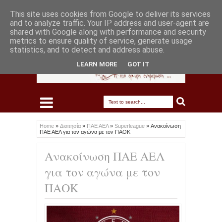
This site uses cookies from Google to deliver its services
and to analyze traffic. Your IP address and user-agent are
shared with Google along with performance and security
metrics to ensure quality of service, generate usage
statistics, and to detect and address abuse.
LEARN MORE
GOT IT
Home
»
Διαιτησία
»
ΠΑΕ ΑΕΛ
»
Superleague
»
Ανακοίνωση
ΠΑΕ ΑΕΛ για τον αγώνα με τον ΠΑΟΚ
Ανακοίνωση ΠΑΕ ΑΕΛ
για τον αγώνα με τον
ΠΑΟΚ