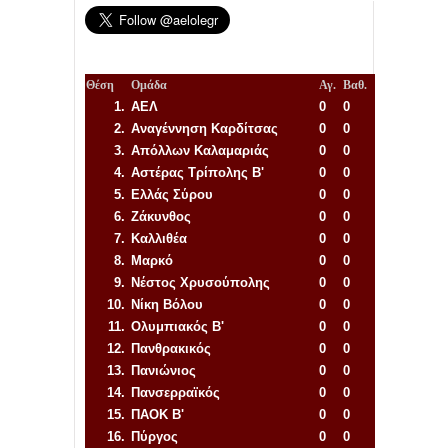
Θέση
Ομάδα
Αγ.
Βαθ.
1.
ΑΕΛ
0
0
2.
Αναγέννηση
Καρδίτσας
0
0
3.
Απόλλων Καλαμαριάς
0
0
4.
Αστέρας Τρίπολης Β'
0
0
5.
Ελλάς Σύρου
0
0
6.
Ζάκυνθος
0
0
7.
Καλλιθέα
0
0
8.
Μαρκό
0
0
9.
Νέστος Χρυσούπολης
0
0
10.
Νίκη Βόλου
0
0
11.
Ολυμπιακός Β'
0
0
12.
Πανθρακικός
0
0
13.
Πανιώνιος
0
0
14.
Πανσερραϊκός
0
0
15.
ΠΑΟΚ Β'
0
0
16.
Πύργος
0
0