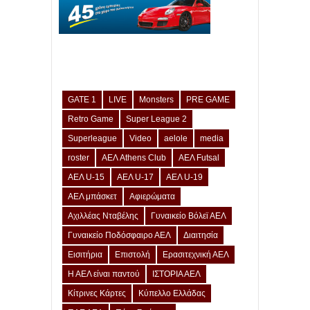
GATE 1
LIVE
Monsters
PRE GAME
Retro Game
Super League 2
Superleague
Video
aelole
media
roster
ΑΕΛ Athens Club
ΑΕΛ Futsal
ΑΕΛ U-15
ΑΕΛ U-17
ΑΕΛ U-19
ΑΕΛ μπάσκετ
Αφιερώματα
Αχιλλέας Νταβέλης
Γυναικείο Βόλεϊ ΑΕΛ
Γυναικείο Ποδόσφαιρο ΑΕΛ
Διαιτησία
Εισιτήρια
Επιστολή
Ερασιτεχνική ΑΕΛ
Η ΑΕΛ είναι παντού
ΙΣΤΟΡΙΑ ΑΕΛ
Κίτρινες Κάρτες
Κύπελλο Ελλάδας