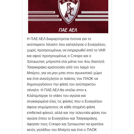
Η ΠΑΕ ΑΕΛ διαμαρτύρεται έντονα για το
ανύπαρκτο πέναλτι που καταλόγισε ο Ευαγγέλου,
χωρίς προηγουμένως να ενημερωθεί από το VAR
και αφού προηγουμένως ο Crespo και ο
Sznaucner, μπροστά στα μάτια του 4ου διαιτητή
Τσαγκαράκη κρατούσαν από τον λαιμό τον
Μπέρτο, για να μην μπει στον αγωνιστικό χώρο
και έτσι ανενόχλητοι οι παίκτες του ΠΑΟΚ να
δημιουργήσουν την φάση του ανύπαρκτου
πέναλτι. Η ΠΑΕ ΑΕΛ θα στείλει στον κ.
Κλάτεμπεργκ το video του αγώνα και
συγκεκριμένα όλες τις φάσεις που ο Ευαγγέλου
άφηνε ατιμώρητους σε κάθε στημένη φάση
επιθετικά φάουλ, αλλά και την τελευταία φάση του
αγώνα όπου οι Ευαγγέλου και Τσαγκαράκης
άφησαν τους Crespo και Sznaucner να κρατάνε
εκτός γηπέδου τον Μπέρτο και έτσι ο ΠΑΟΚ