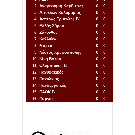
2.
Αναγέννηση
Καρδίτσας
0
0
3.
Απόλλων Καλαμαριάς
0
0
4.
Αστέρας Τρίπολης Β'
0
0
5.
Ελλάς Σύρου
0
0
6.
Ζάκυνθος
0
0
7.
Καλλιθέα
0
0
8.
Μαρκό
0
0
9.
Νέστος Χρυσούπολης
0
0
10.
Νίκη Βόλου
0
0
11.
Ολυμπιακός Β'
0
0
12.
Πανθρακικός
0
0
13.
Πανιώνιος
0
0
14.
Πανσερραϊκός
0
0
15.
ΠΑΟΚ Β'
0
0
16.
Πύργος
0
0
Απόλλων Πόντου
22
11