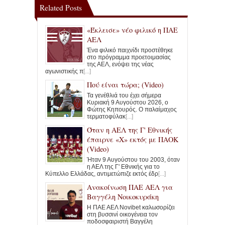
Related Posts
«Έκλεισε» νέο φιλικό η ΠΑΕ
ΑΕΛ
Ένα φιλικό παιχνίδι προστέθηκε
στο πρόγραμμα προετοιμασίας
της ΑΕΛ, ενόψει της νέας
αγωνιστικής π
[...]
Πού είναι τώρα; (Video)
Τα γενέθλιά του έχει σήμερα
Κυριακή 9 Αυγούστου 2026, ο
Φώτης Κηπουρός. Ο παλαίμαχος
τερματοφύλακ
[...]
Όταν η ΑΕΛ της Γ' Εθνικής
έπαιρνε «Χ» εκτός με ΠΑΟΚ
(Video)
Ήταν 9 Αυγούστου του 2003, όταν
η ΑΕΛ της Γ' Εθνικής για το
Κύπελλο Ελλάδας, αντιμετώπιζε εκτός έδρ
[...]
Ανακοίνωση ΠΑΕ ΑΕΛ για
Βαγγέλη Νοικοκυράκη
Η ΠΑΕ ΑΕΛ Novibet καλωσορίζει
στη βυσσινί οικογένεια τον
ποδοσφαιριστή Βαγγέλη