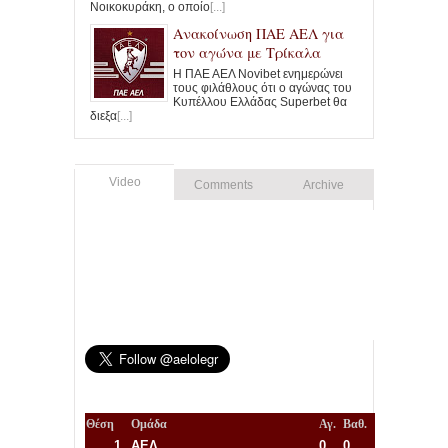
Νοικοκυράκη, ο οποίο
[...]
Ανακοίνωση ΠΑΕ ΑΕΛ για
τον αγώνα με Τρίκαλα
Η ΠΑΕ ΑΕΛ Novibet ενημερώνει
τους φιλάθλους ότι ο αγώνας του
Κυπέλλου Ελλάδας Superbet θα
διεξα
[...]
Video
Comments
Archive
Θέση
Ομάδα
Αγ.
Βαθ.
1.
ΑΕΛ
0
0