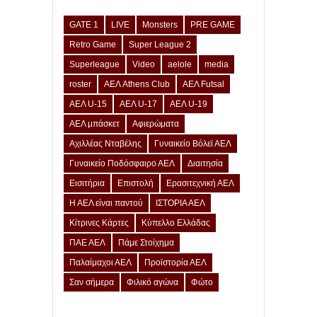
GATE 1
LIVE
Monsters
PRE GAME
Retro Game
Super League 2
Superleague
Video
aelole
media
roster
ΑΕΛ Athens Club
ΑΕΛ Futsal
ΑΕΛ U-15
ΑΕΛ U-17
ΑΕΛ U-19
ΑΕΛ μπάσκετ
Αφιερώματα
Αχιλλέας Νταβέλης
Γυναικείο Βόλεϊ ΑΕΛ
Γυναικείο Ποδόσφαιρο ΑΕΛ
Διαιτησία
Εισιτήρια
Επιστολή
Ερασιτεχνική ΑΕΛ
Η ΑΕΛ είναι παντού
ΙΣΤΟΡΙΑ ΑΕΛ
Κίτρινες Κάρτες
Κύπελλο Ελλάδας
ΠΑΕ ΑΕΛ
Πάμε Στοίχημα
Παλαίμαχοι ΑΕΛ
Προϊστορία ΑΕΛ
Σαν σήμερα
Φιλικό αγώνα
Φώτο