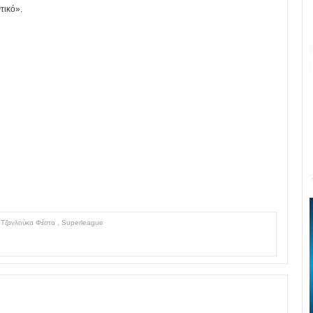
τικό».
,
Τζανλούκα Φέστα
,
Superleague