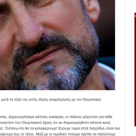
, μετά τη λήξη της εντός έδρας αναμέτρησης με τον Ολυμπιακό.
ς. Δημιουργήσαμε κάποιες ευκαιρίες, οι παίκτες μάχονταν για κάθε
 εναντίον του Ολυμπιακού ξέρεις ότι αν δημιουργηθούν κάποια κενά,
ς. Πιστεύω ότι θα τα καταφέρουμε! Έχουμε τώρα επτά παιχνίδια, είναι ένα
αλέψουμε έως το τέλος. Μαζί με το ομαδικό πνεύμα πρέπει να παλεύουμε