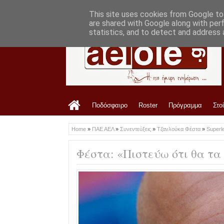
LATEST
10:43 AM
Ανακοίνωση ΠΑΕ ΑΕΛ για Σπύρο Ρισβά
This site uses cookies from Google to 
are shared with Google along with per
statistics, and to detect and address 
Ποδόσφαιρο
Roster
Πρόγραμμα
Στο
Home
»
ΠΑΕ ΑΕΛ
»
Συνεντεύξεις
»
Τζανλούκα Φέστα
»
Superl
Φέστα: «Πιστεύω ότι θα τ