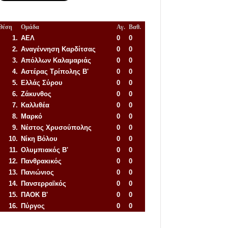
Θέση
Ομάδα
Αγ.
Βαθ.
1.
ΑΕΛ
0
0
2.
Αναγέννηση
Καρδίτσας
0
0
3.
Απόλλων Καλαμαριάς
0
0
4.
Αστέρας Τρίπολης Β'
0
0
5.
Ελλάς Σύρου
0
0
6.
Ζάκυνθος
0
0
7.
Καλλιθέα
0
0
8.
Μαρκό
0
0
9.
Νέστος Χρυσούπολης
0
0
10.
Νίκη Βόλου
0
0
11.
Ολυμπιακός Β'
0
0
12.
Πανθρακικός
0
0
13.
Πανιώνιος
0
0
14.
Πανσερραϊκός
0
0
15.
ΠΑΟΚ Β'
0
0
16.
Πύργος
0
0
Απόλλων Πόντου
22