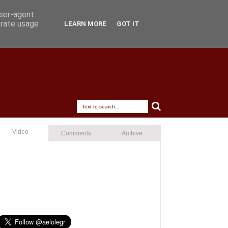
user-agent
erate usage
LEARN MORE
GOT IT
Video
Comments
Archive