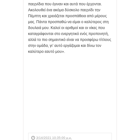
παιχνίδια που έγιναν και αυτά που έρχονται.
Ακολουθεί ένα ακόμα δύσκολο παιχνίδι την
Πέμπτη και χρειάζεται προσπάθεια από μέρους
μας. Πάντα προσπαθώ να είμαι ο καλύτερος στη
δουλειά μου. Καλοί οι αριθμοί και οι νίκες που
καταγράφονται στο ενεργητικό ενός προπονητή,
αλλά το πιο σημαντικό είναι να προσφέρω τίτλους
στην ομάδα, γι’ αυτό εργάζομαι και δίνω τον
καλύτερο εαυτό μου».
3/14/2021 10:35:00 μ.μ.