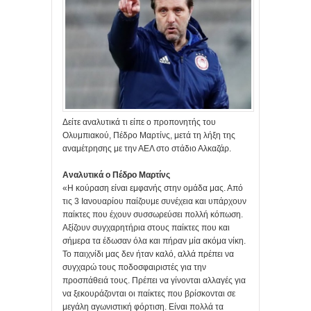
Δείτε αναλυτικά τι είπε ο προπονητής του
Ολυμπιακού, Πέδρο Μαρτίνς, μετά τη λήξη της
αναμέτρησης με την ΑΕΛ στο στάδιο Αλκαζάρ.
Αναλυτικά ο Πέδρο Μαρτίνς
«Η κούραση είναι εμφανής στην ομάδα μας. Από
τις 3 Ιανουαρίου παίζουμε συνέχεια και υπάρχουν
παίκτες που έχουν συσσωρεύσει πολλή κόπωση.
Αξίζουν συγχαρητήρια στους παίκτες που και
σήμερα τα έδωσαν όλα και πήραν μία ακόμα νίκη.
Το παιχνίδι μας δεν ήταν καλό, αλλά πρέπει να
συγχαρώ τους ποδοσφαιριστές για την
προσπάθειά τους. Πρέπει να γίνονται αλλαγές για
να ξεκουράζονται οι παίκτες που βρίσκονται σε
μεγάλη αγωνιστική φόρτιση. Είναι πολλά τα