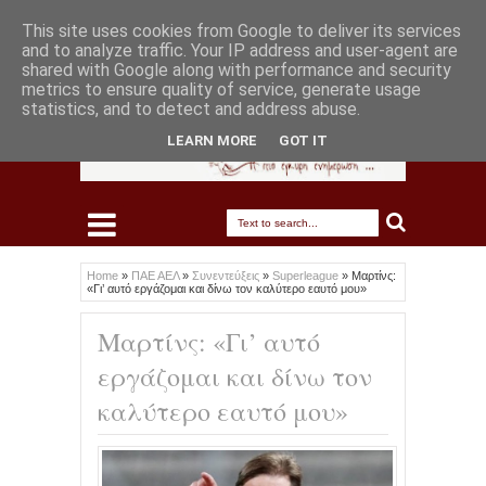
This site uses cookies from Google to deliver its services
and to analyze traffic. Your IP address and user-agent are
shared with Google along with performance and security
metrics to ensure quality of service, generate usage
statistics, and to detect and address abuse.
LEARN MORE
GOT IT
Home
»
ΠΑΕ ΑΕΛ
»
Συνεντεύξεις
»
Superleague
»
Μαρτίνς:
«Γι’ αυτό εργάζομαι και δίνω τον καλύτερο εαυτό μου»
Μαρτίνς: «Γι’ αυτό
εργάζομαι και δίνω τον
καλύτερο εαυτό μου»