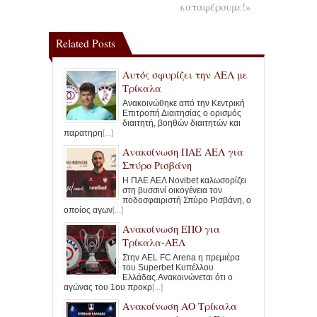
καταφέρουμε!»
Related Posts
Αυτός σφυρίζει την ΑΕΛ με
Τρίκαλα
Ανακοινώθηκε από την Κεντρική
Επιτροπή Διαιτησίας ο ορισμός
διαιτητή, βοηθών διαιτητών και
παρατηρη
[...]
Ανακοίνωση ΠΑΕ ΑΕΛ για
Σπύρο Ρισβάνη
Η ΠΑΕ ΑΕΛ Novibet καλωσορίζει
στη βυσσινί οικογένεια τον
ποδοσφαιριστή Σπύρο Ρισβάνη, ο
οποίος αγων
[...]
Ανακοίνωση ΕΠΟ για
Τρίκαλα-ΑΕΛ
Στην AEL FC Arena η πρεμιέρα
του Superbet Κυπέλλου
Ελλάδας.Ανακοινώνεται ότι ο
αγώνας του 1ου προκρ
[...]
Ανακοίνωση ΑΟ Τρίκαλα