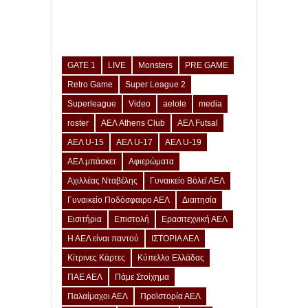
GATE 1
LIVE
Monsters
PRE GAME
Retro Game
Super League 2
Superleague
Video
aelole
media
roster
ΑΕΛ Athens Club
ΑΕΛ Futsal
ΑΕΛ U-15
ΑΕΛ U-17
ΑΕΛ U-19
ΑΕΛ μπάσκετ
Αφιερώματα
Αχιλλέας Νταβέλης
Γυναικείο Βόλεϊ ΑΕΛ
Γυναικείο Ποδόσφαιρο ΑΕΛ
Διαιτησία
Εισιτήρια
Επιστολή
Ερασιτεχνική ΑΕΛ
Η ΑΕΛ είναι παντού
ΙΣΤΟΡΙΑ ΑΕΛ
Κίτρινες Κάρτες
Κύπελλο Ελλάδας
ΠΑΕ ΑΕΛ
Πάμε Στοίχημα
Παλαίμαχοι ΑΕΛ
Προϊστορία ΑΕΛ