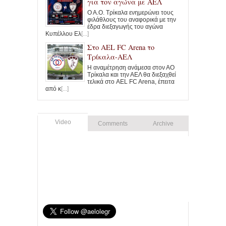
για τον αγώνα με ΑΕΛ
Ο Α.Ο. Τρίκαλα ενημερώνει τους
φιλάθλους του αναφορικά με την
έδρα διεξαγωγής του αγώνα
Κυπέλλου Ελ
[...]
Στο ΑΕL FC Arena το
Τρίκαλα-ΑΕΛ
Η αναμέτρηση ανάμεσα στον ΑΟ
Τρίκαλα και την ΑΕΛ θα διεξαχθεί
τελικά στο AEL FC Arena, έπειτα
από κ
[...]
Video
Comments
Archive