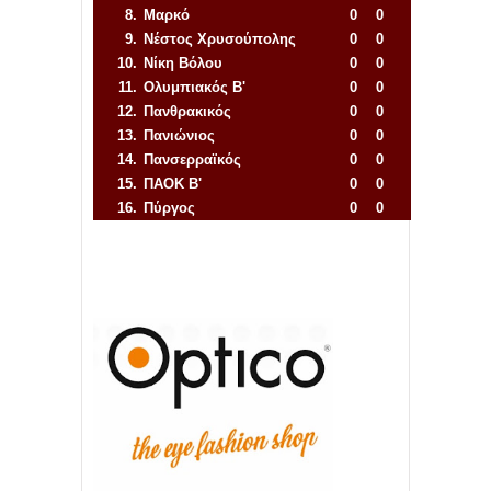
8.
Μαρκό
0
0
9.
Νέστος Χρυσούπολης
0
0
10.
Νίκη Βόλου
0
0
11.
Ολυμπιακός Β'
0
0
12.
Πανθρακικός
0
0
13.
Πανιώνιος
0
0
14.
Πανσερραϊκός
0
0
15.
ΠΑΟΚ Β'
0
0
16.
Πύργος
0
0
Απόλλων Πόντου
22
11