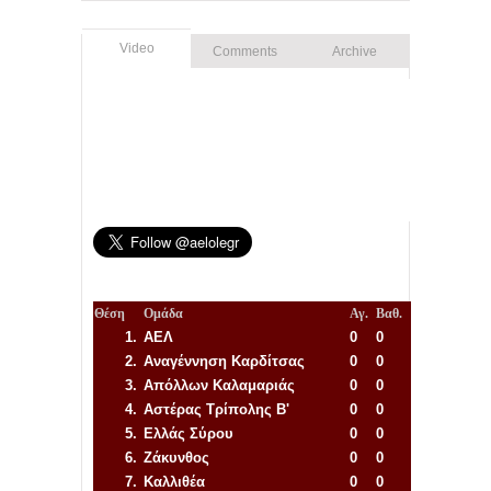
Video
Comments
Archive
Θέση
Ομάδα
Αγ.
Βαθ.
1.
ΑΕΛ
0
0
2.
Αναγέννηση
Καρδίτσας
0
0
3.
Απόλλων Καλαμαριάς
0
0
4.
Αστέρας Τρίπολης Β'
0
0
5.
Ελλάς Σύρου
0
0
6.
Ζάκυνθος
0
0
7.
Καλλιθέα
0
0