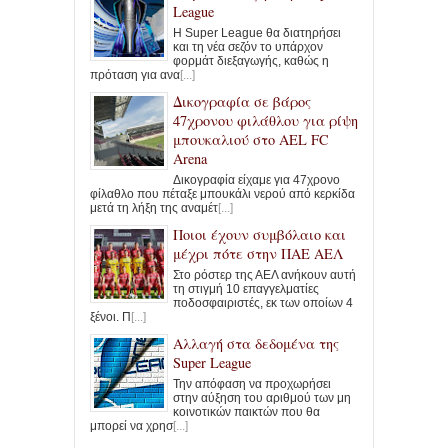
League
Η Super League θα διατηρήσει
και τη νέα σεζόν το υπάρχον
φορμάτ διεξαγωγής, καθώς η
πρόταση για ανα
[...]
Δικογραφία σε βάρος
47χρονου φιλάθλου για ρίψη
μπουκαλιού στο AEL FC
Arena
Δικογραφία είχαμε για 47χρονο
φίλαθλο που πέταξε μπουκάλι νερού από κερκίδα
μετά τη λήξη της αναμέτ
[...]
Ποιοι έχουν συμβόλαιο και
μέχρι πότε στην ΠΑΕ ΑΕΛ
Στο ρόστερ της ΑΕΛ ανήκουν αυτή
τη στιγμή 10 επαγγελματίες
ποδοσφαιριστές, εκ των οποίων 4
ξένοι. Π
[...]
Αλλαγή στα δεδομένα της
Super League
Την απόφαση να προχωρήσει
στην αύξηση του αριθμού των μη
κοινοτικών παικτών που θα
μπορεί να χρησ
[...]