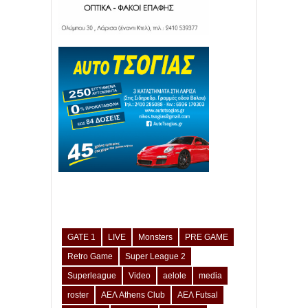
GATE 1
LIVE
Monsters
PRE GAME
Retro Game
Super League 2
Superleague
Video
aelole
media
roster
ΑΕΛ Athens Club
ΑΕΛ Futsal