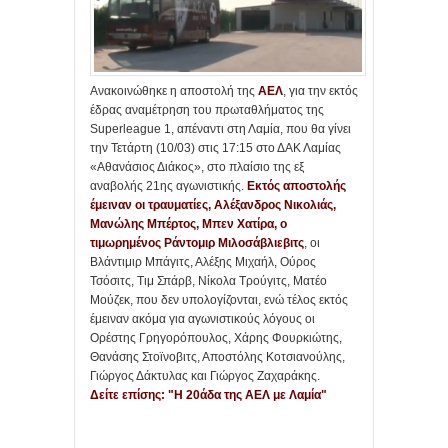
Ανακοινώθηκε η αποστολή της
ΑΕΛ
, για την εκτός
έδρας αναμέτρηση του πρωταθλήματος της
Superleague 1, απέναντι στη Λαμία, που θα γίνει
την Τετάρτη (10/03) στις 17:15 στο ΔΑΚ Λαμίας
«Αθανάσιος Διάκος», στο πλαίσιο της εξ
αναβολής 21ης αγωνιστικής.
Εκτός αποστολής
έμειναν οι τραυματίες, Αλέξανδρος Νικολιάς,
Μανώλης Μπέρτος, Μπεν Χατίρα, ο
τιμωρημένος Ράντομιρ Μιλοσάβλιεβιτς
, οι
Βλάντιμιρ Μπάγιτς, Αλέξης Μιχαήλ, Ούρος
Τσόσιτς, Τιμ Σπάρβ, Νίκολα Τρούγιτς, Ματέο
Μούζεκ, που δεν υπολογίζονται, ενώ τέλος εκτός
έμειναν ακόμα για αγωνιστικούς λόγους οι
Ορέστης Γρηγορόπουλος, Χάρης Φουρκιώτης,
Θανάσης Στοϊνοβιτς, Αποστόλης Κοτσιανούλης,
Γιώργος Δάκτυλας και Γιώργος Ζαχαράκης.
Δείτε επίσης: "Η 20άδα της ΑΕΛ με Λαμία"