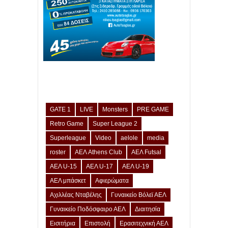
GATE 1
LIVE
Monsters
PRE GAME
Retro Game
Super League 2
Superleague
Video
aelole
media
roster
ΑΕΛ Athens Club
ΑΕΛ Futsal
ΑΕΛ U-15
ΑΕΛ U-17
ΑΕΛ U-19
ΑΕΛ μπάσκετ
Αφιερώματα
Αχιλλέας Νταβέλης
Γυναικείο Βόλεϊ ΑΕΛ
Γυναικείο Ποδόσφαιρο ΑΕΛ
Διαιτησία
Εισιτήρια
Επιστολή
Ερασιτεχνική ΑΕΛ