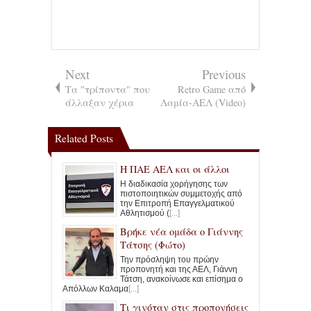
Next
Previous
Τα "τρίποντα" που
Retro Game από
άλλαξαν χέρια
Λαμία-ΑΕΛ (Video)
Related Posts
Η ΠΑΕ ΑΕΛ και οι άλλοι
Η διαδικασία χορήγησης των
πιστοποιητικών συμμετοχής από
την Επιτροπή Επαγγελματικού
Αθλητισμού (
[...]
Βρήκε νέα ομάδα ο Γιάννης
Τάτσης (Φώτο)
Την πρόσληψη του πρώην
προπονητή και της ΑΕΛ, Γιάννη
Τάτση, ανακοίνωσε και επίσημα ο
Απόλλων Καλαμα
[...]
Τι γινόταν στις προπονήσεις