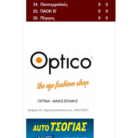
14.
Πανσερραϊκός
0
0
15.
ΠΑΟΚ Β'
0
0
16.
Πύργος
0
0
Απόλλων Πόντου
22
11