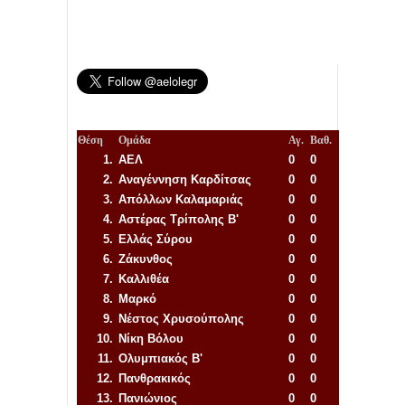
Θέση
Ομάδα
Αγ.
Βαθ.
1.
ΑΕΛ
0
0
2.
Αναγέννηση
Καρδίτσας
0
0
3.
Απόλλων Καλαμαριάς
0
0
4.
Αστέρας Τρίπολης Β'
0
0
5.
Ελλάς Σύρου
0
0
6.
Ζάκυνθος
0
0
7.
Καλλιθέα
0
0
8.
Μαρκό
0
0
9.
Νέστος Χρυσούπολης
0
0
10.
Νίκη Βόλου
0
0
11.
Ολυμπιακός Β'
0
0
12.
Πανθρακικός
0
0
13.
Πανιώνιος
0
0