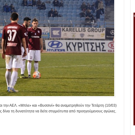
και την ΑΕΛ. «Μπλε» και «Βυσσινί» θα αναμετρηθούν την Τετάρτη (10/03)
ας δίνει τη δυνατότητα να δείτε στιγμιότυπα από προηγούμενους αγώνες.