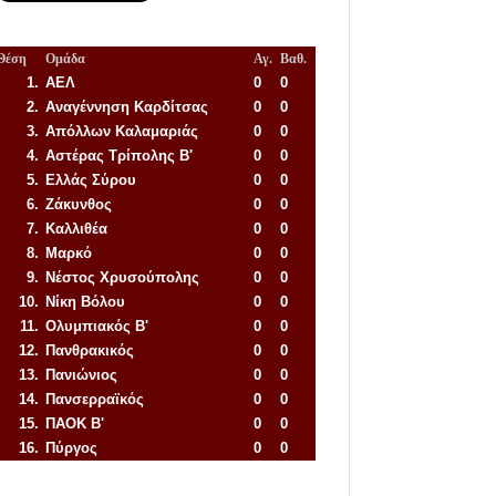
Θέση
Ομάδα
Αγ.
Βαθ.
1.
ΑΕΛ
0
0
2.
Αναγέννηση
Καρδίτσας
0
0
3.
Απόλλων Καλαμαριάς
0
0
4.
Αστέρας Τρίπολης Β'
0
0
5.
Ελλάς Σύρου
0
0
6.
Ζάκυνθος
0
0
7.
Καλλιθέα
0
0
8.
Μαρκό
0
0
9.
Νέστος Χρυσούπολης
0
0
10.
Νίκη Βόλου
0
0
11.
Ολυμπιακός Β'
0
0
12.
Πανθρακικός
0
0
13.
Πανιώνιος
0
0
14.
Πανσερραϊκός
0
0
15.
ΠΑΟΚ Β'
0
0
16.
Πύργος
0
0
Απόλλων Πόντου
22