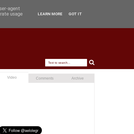
user-agent
erate usage
LEARN MORE
GOT IT
Video
Comments
Archive