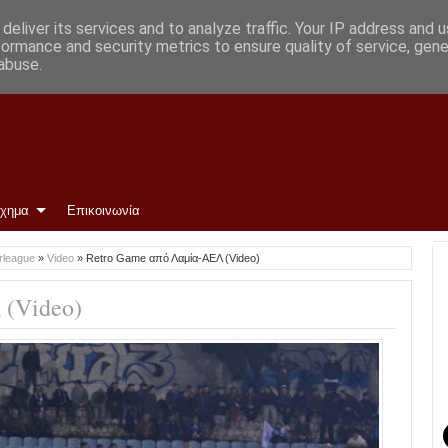
deliver its services and to analyze traffic. Your IP address and 
formance and security metrics to ensure quality of service, gen
abuse.
ίχημα
Επικοινωνία
rleague
»
Video
»
Retro Game από Λαμία-ΑΕΛ (Video)
(Video)