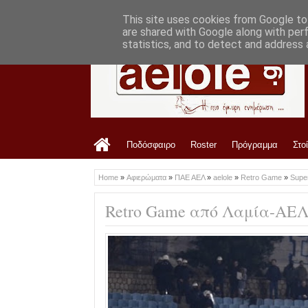
LATEST
7:52 PM
Στο ΑΕL FC Arena το Τρίκαλα-ΑΕΛ
This site uses cookies from Google to 
are shared with Google along with per
statistics, and to detect and address 
Ποδόσφαιρο
Roster
Πρόγραμμα
Στο
Home
»
Αφιερώματα
»
ΠΑΕ ΑΕΛ
»
aelole
»
Retro Game
»
Supe
Retro Game από Λαμία-ΑΕΛ 