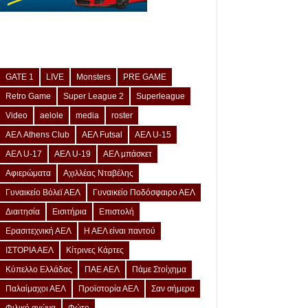
GATE 1
LIVE
Monsters
PRE GAME
Retro Game
Super League 2
Superleague
Video
aelole
media
roster
ΑΕΛ Athens Club
ΑΕΛ Futsal
ΑΕΛ U-15
ΑΕΛ U-17
ΑΕΛ U-19
ΑΕΛ μπάσκετ
Αφιερώματα
Αχιλλέας Νταβέλης
Γυναικείο Βόλεϊ ΑΕΛ
Γυναικείο Ποδόσφαιρο ΑΕΛ
Διαιτησία
Εισιτήρια
Επιστολή
Ερασιτεχνική ΑΕΛ
Η ΑΕΛ είναι παντού
ΙΣΤΟΡΙΑ ΑΕΛ
Κίτρινες Κάρτες
Κύπελλο Ελλάδας
ΠΑΕ ΑΕΛ
Πάμε Στοίχημα
Παλαίμαχοι ΑΕΛ
Προϊστορία ΑΕΛ
Σαν σήμερα