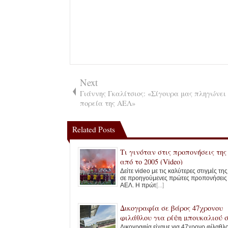
Next
Γιάννης Γκαλίτσιος: «Σίγουρα μας πληγώνει
πορεία της ΑΕΛ»
Related Posts
Τι γινόταν στις προπονήσεις τη
από το 2005 (Video)
Δείτε video με τις καλύτερες στιγμές τη
σε προηγούμενες πρώτες προπονήσεις
ΑΕΛ. Η πρώτ
[...]
Δικογραφία σε βάρος 47χρονου
φιλάθλου για ρίψη μπουκαλιού 
AEL FC Arena
Δικογραφία είχαμε για 47χρονο φίλαθλ