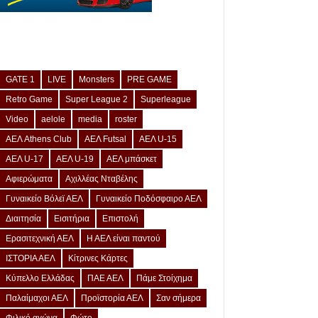
GATE 1
LIVE
Monsters
PRE GAME
Retro Game
Super League 2
Superleague
Video
aelole
media
roster
ΑΕΛ Athens Club
ΑΕΛ Futsal
ΑΕΛ U-15
ΑΕΛ U-17
ΑΕΛ U-19
ΑΕΛ μπάσκετ
Αφιερώματα
Αχιλλέας Νταβέλης
Γυναικείο Βόλεϊ ΑΕΛ
Γυναικείο Ποδόσφαιρο ΑΕΛ
Διαιτησία
Εισιτήρια
Επιστολή
Ερασιτεχνική ΑΕΛ
Η ΑΕΛ είναι παντού
ΙΣΤΟΡΙΑ ΑΕΛ
Κίτρινες Κάρτες
Κύπελλο Ελλάδας
ΠΑΕ ΑΕΛ
Πάμε Στοίχημα
Παλαίμαχοι ΑΕΛ
Προϊστορία ΑΕΛ
Σαν σήμερα