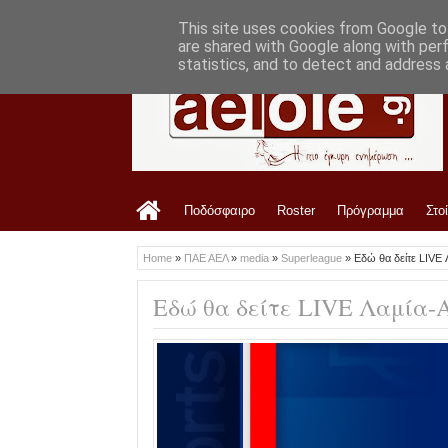
LATEST
9:52 PM
Ανακοίνωση ΑΟ Τρίκαλα για τον αγώνα 
This site uses cookies from Google to 
are shared with Google along with per
statistics, and to detect and address 
Ποδόσφαιρο
Roster
Πρόγραμμα
Στο
Home
»
ΠΑΕ ΑΕΛ
»
media
»
Superleague
»
Εδώ θα δείτε LIVE
Εδώ θα δείτε LIVE Λαμία