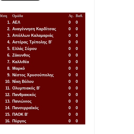
Θέση
Ομάδα
Αγ.
Βαθ.
1.
ΑΕΛ
0
0
2.
Αναγέννηση
Καρδίτσας
0
0
3.
Απόλλων Καλαμαριάς
0
0
4.
Αστέρας Τρίπολης Β'
0
0
5.
Ελλάς Σύρου
0
0
6.
Ζάκυνθος
0
0
7.
Καλλιθέα
0
0
8.
Μαρκό
0
0
9.
Νέστος Χρυσούπολης
0
0
10.
Νίκη Βόλου
0
0
11.
Ολυμπιακός Β'
0
0
12.
Πανθρακικός
0
0
13.
Πανιώνιος
0
0
14.
Πανσερραϊκός
0
0
15.
ΠΑΟΚ Β'
0
0
16.
Πύργος
0
0
Απόλλων Πόντου
22