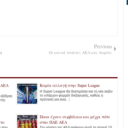
Previous
 η
Οι κοινοί παίκτες ΑΕΛ και Λαμίας
ς ΑΕΛ
Καμία αλλαγή στην Super League
Η Super League θα διατηρήσει και τη νέα σεζόν
το υπάρχον φορμάτ διεξαγωγής, καθώς η
ς εξέδρας
πρόταση για ανα
[...]
 της
Ποιοι έχουν συμβόλαιο και μέχρι πότε
στο
στην ΠΑΕ ΑΕΛ
ο που
Στο ρόστερ της ΑΕΛ ανήκουν αυτή τη στιγμή 10