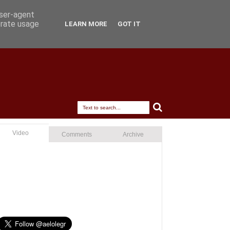
user-agent
erate usage
LEARN MORE
GOT IT
Video
Comments
Archive