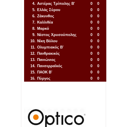
4.
Αστέρας Τρίπολης Β'
0
0
5.
Ελλάς Σύρου
0
0
6.
Ζάκυνθος
0
0
7.
Καλλιθέα
0
0
8.
Μαρκό
0
0
9.
Νέστος Χρυσούπολης
0
0
10.
Νίκη Βόλου
0
0
11.
Ολυμπιακός Β'
0
0
12.
Πανθρακικός
0
0
13.
Πανιώνιος
0
0
14.
Πανσερραϊκός
0
0
15.
ΠΑΟΚ Β'
0
0
16.
Πύργος
0
0
Απόλλων Πόντου
22
11