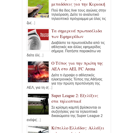
μεταδόσεις για την Κυριακή
Πού θα δεις live τους αγώνες στην
τηλεόραση. Δείτε το αναλυτικό
τηλεοπτικό πρόγραμμα με όλες τις
ζω
[...]
Τα σημερινά πρωτοσέλιδα
των Εφημερίδων
Διαβάστε τα πρωτοσέλιδα από τις
αθλητικές και άλλες εφημερίδες
σήμερα. Πατήστε παρακάτω να
δείτε όλ
[...]
Ο Τύπος για την πρώτη της
ΑΕΛ στο AEL FC Arena
Δείτε τι έγραψε ο αθλητικός
ηλεκτρονικός Τύπος της Αθήνας
για την πρώτη προπόνηση της
ΑΕΛ, για τη σ
[...]
Super League 2: Εξελίξεις
στα τηλεοπτικά
Σε κρίσιμη καμπή βρίσκονται οι
συζητήσεις για τα τηλεοπτικά
δικαιώματα της Super League 2
ενόψε
[...]
Κύπελλο Ελλάδας: Αλλάζει