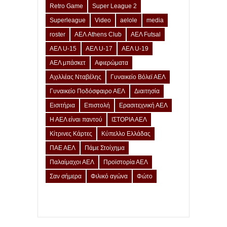
Retro Game
Super League 2
Superleague
Video
aelole
media
roster
ΑΕΛ Athens Club
ΑΕΛ Futsal
ΑΕΛ U-15
ΑΕΛ U-17
ΑΕΛ U-19
ΑΕΛ μπάσκετ
Αφιερώματα
Αχιλλέας Νταβέλης
Γυναικείο Βόλεϊ ΑΕΛ
Γυναικείο Ποδόσφαιρο ΑΕΛ
Διαιτησία
Εισιτήρια
Επιστολή
Ερασιτεχνική ΑΕΛ
Η ΑΕΛ είναι παντού
ΙΣΤΟΡΙΑ ΑΕΛ
Κίτρινες Κάρτες
Κύπελλο Ελλάδας
ΠΑΕ ΑΕΛ
Πάμε Στοίχημα
Παλαίμαχοι ΑΕΛ
Προϊστορία ΑΕΛ
Σαν σήμερα
Φιλικό αγώνα
Φώτο