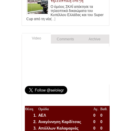
τηλεοπτική στέγη
Ο όμιλος ΣΚΑΪ απέκτησε τα
τηλεοπτικά δικαιώματα του
Κυπέλλου Ελλάδας και του Super
Cup από τη νέα
[...]
Video
Comments
Archive
Θέση
Ομάδα
Αγ.
Βαθ.
1.
ΑΕΛ
0
0
2.
Αναγέννηση
Καρδίτσας
0
0
3.
Απόλλων Καλαμαριάς
0
0