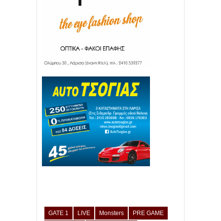
GATE 1
LIVE
Monsters
PRE GAME