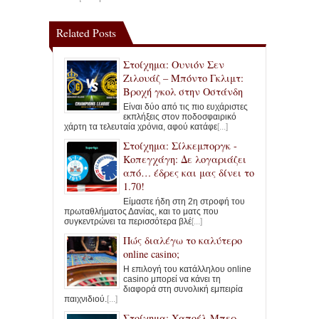
Related Posts
Στοίχημα: Ουνιόν Σεν
Ζιλουάζ – Μπόντο Γκλιμτ:
Βροχή γκολ στην Οστάνδη
Είναι δύο από τις πιο ευχάριστες
εκπλήξεις στον ποδοσφαιρικό
χάρτη τα τελευταία χρόνια, αφού κατάφε
[...]
Στοίχημα: Σίλκεμποργκ -
Κοπεγχάγη: Δε λογαριάζει
από… έδρες και μας δίνει το
1.70!
Είμαστε ήδη στη 2η στροφή του
πρωταθλήματος Δανίας, και το ματς που
συγκεντρώνει τα περισσότερα βλέ
[...]
Πώς διαλέγω το καλύτερο
online casino;
Η επιλογή του κατάλληλου online
casino μπορεί να κάνει τη
διαφορά στη συνολική εμπειρία
παιχνιδιού.
[...]
Στοίχημα: Χαποέλ Μπερ