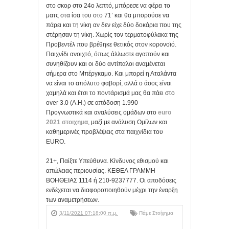
στο σκορ στο 24ο λεπτό, μπόρεσε να φέρει το
ματς στα ίσα του στο 71’ και θα μπορούσε να
πάρει και τη νίκη αν δεν είχε δύο δοκάρια που της
στέρησαν τη νίκη. Χωρίς τον τερματοφύλακα της
Προβεντέλ που βρέθηκε θετικός στον κορονοϊό.
Παιχνίδι ανοιχτό, όπως άλλωστε αγαπούν και
συνηθίζουν και οι δύο αντίπαλοι αναμένεται
σήμερα στο Μπέργκαμο. Και μπορεί η Αταλάντα
να είναι το απόλυτο φαβορί, αλλά ο άσος είναι
χαμηλά και έτσι το ποντάρισμά μας θα πάει στο
over 3.0 (A.H.) σε απόδοση 1.990
Προγνωστικά και αναλύσεις ομάδων στο
euro
2021 στοιχημα
, μαζί με ανάλυση Ομίλων και
καθημερινές προβλέψεις στα παιχνίδια του
EURO.
21+, Παίξτε Υπεύθυνα. Κίνδυνος εθισμού και
απώλειας περιουσίας. ΚΕΘΕΑ ΓΡΑΜΜΗ
ΒΟΗΘΕΙΑΣ 1114 ή 210-9237777. Οι αποδόσεις
ενδέχεται να διαφοροποιηθούν μέχρι την έναρξη
των αναμετρήσεων.
3/11/2021 07:18:00 π.μ.
Πάμε Στοίχημα