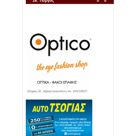
16.
Πύργος
0
0
Απόλλων Πόντου
22
11