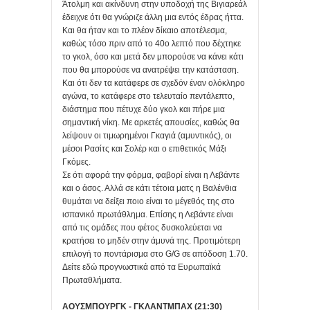
Άτολμη και ακίνδυνη στην υποδοχή της Βιγιαρεάλ
έδειχνε ότι θα γνώριζε άλλη μια εντός έδρας ήττα.
Και θα ήταν και το πλέον δίκαιο αποτέλεσμα,
καθώς τόσο πριν από το 40ο λεπτό που δέχτηκε
το γκολ, όσο και μετά δεν μπορούσε να κάνει κάτι
που θα μπορούσε να ανατρέψει την κατάσταση.
Και ότι δεν τα κατάφερε σε σχεδόν έναν ολόκληρο
αγώνα, το κατάφερε στο τελευταίο πεντάλεπτο,
διάστημα που πέτυχε δύο γκολ και πήρε μια
σημαντική νίκη. Με αρκετές απουσίες, καθώς θα
λείψουν οι τιμωρημένοι Γκαγιά (αμυντικός), οι
μέσοι Ρασίτς και Σολέρ και ο επιθετικός Μάξι
Γκόμες.
Σε ότι αφορά την φόρμα, φαβορί είναι η Λεβάντε
και ο άσος. Αλλά σε κάτι τέτοια ματς η Βαλένθια
θυμάται να δείξει ποιο είναι το μέγεθός της στο
ισπανικό πρωτάθλημα. Επίσης η Λεβάντε είναι
από τις ομάδες που φέτος δυσκολεύεται να
κρατήσει το μηδέν στην άμυνά της. Προτιμότερη
επιλογή το ποντάρισμα στο G/G σε απόδοση 1.70.
Δείτε εδώ προγνωστικά από τα Ευρωπαϊκά
Πρωταθλήματα.
ΑΟΥΣΜΠΟΥΡΓΚ - ΓΚΛΑΝΤΜΠΑΧ (21:30)