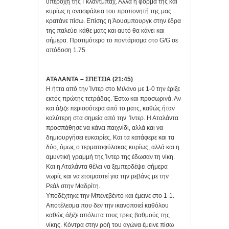
υπεροχή της Γκλάντμπαχ. Αλλά η φόρμα της και
κυρίως η ανασφάλεια του προπονητή της μας
κρατάνε πίσω. Επίσης η Άουσμπουργκ στην έδρα
της παλεύει κάθε ματς και αυτό θα κάνει και
σήμερα. Προτιμότερο το ποντάρισμα στο G/G σε
απόδοση 1.75
ΑΤΑΛΑΝΤΑ – ΣΠΕΤΣΙΑ (21:45)
Η ήττα από την Ίντερ στο Μιλάνο με 1-0 την έριξε
εκτός πρώτης τετράδας. Έστω και προσωρινά. Αν
και άξιζε περισσότερα από το ματς, καθώς ήταν
καλύτερη στα σημεία από την Ίντερ. Η Αταλάντα
προσπάθησε να κάνει παιχνίδι, αλλά και να
δημιουργήσει ευκαιρίες. Και τα κατάφερε και τα
δύο, όμως ο τερματοφύλακας κυρίως, αλλά και η
αμυντική γραμμή της Ίντερ της έδωσαν τη νίκη.
Και η Αταλάντα θέλει να ξεμπερδέψει σήμερα
νωρίς και να ετοιμαστεί για την ρεβάνς με την
Ρεάλ στην Μαδρίτη.
Υποδέχτηκε την Μπενεβέντο και έμεινε στο 1-1.
Αποτέλεσμα που δεν την ικανοποιεί καθόλου
καθώς άξιζε απόλυτα τους τρεις βαθμούς της
νίκης. Κόντρα στην ροή του αγώνα έμεινε πίσω