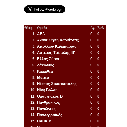
Θέση
Ομάδα
Αγ.
Βαθ.
1.
ΑΕΛ
0
0
2.
Αναγέννηση
Καρδίτσας
0
0
3.
Απόλλων Καλαμαριάς
0
0
4.
Αστέρας Τρίπολης Β'
0
0
5.
Ελλάς Σύρου
0
0
6.
Ζάκυνθος
0
0
7.
Καλλιθέα
0
0
8.
Μαρκό
0
0
9.
Νέστος Χρυσούπολης
0
0
10.
Νίκη Βόλου
0
0
11.
Ολυμπιακός Β'
0
0
12.
Πανθρακικός
0
0
13.
Πανιώνιος
0
0
14.
Πανσερραϊκός
0
0
15.
ΠΑΟΚ Β'
0
0