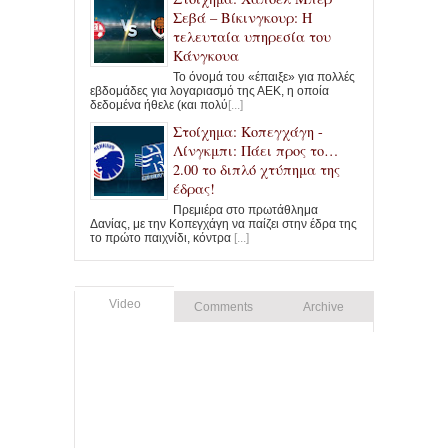
Σεβά – Βίκινγκουρ: Η
τελευταία υπηρεσία του
Κάνγκουα
Το όνομά του «έπαιξε» για πολλές
εβδομάδες για λογαριασμό της ΑΕΚ, η οποία
δεδομένα ήθελε (και πολύ
[...]
Στοίχημα: Κοπεγχάγη -
Λίνγκμπι: Πάει προς το…
2.00 το διπλό χτύπημα της
έδρας!
Πρεμιέρα στο πρωτάθλημα
Δανίας, με την Κοπεγχάγη να παίζει στην έδρα της
το πρώτο παιχνίδι, κόντρα
[...]
Video
Comments
Archive