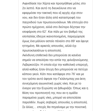
Αιφνιδίασε την Χέρτα και προηγήθηκε μόλις στο
2ο λεπτό. Και αυτό τη διευκόλυνε στο να
εφαρμόσει την τακτική που εξ αρχής είχε στον
νου, και δεν ήταν άλλη από καταστροφή του
παιχνιδιού των πρωτευουσιάνων. Με επιτυχία στο
πρώτο ημίχρονο, αλλά στο δεύτερο δέχτηκε την
ισοφάριση στο 62’. Και πάλι με τον βαθμό της
ισοπαλίας έδειχνε ικανοποιημένη, παραχώρησε
όμως ένα μάλλον αστείο πέναλτι στο 89’ και έφυγε
ηττημένη. Με αρκετές απουσίες, αλλά όχι
πρωτοκλασάτων η αποστολή.
Ακίνδυνη επιθετικά δεν μπορούσε σε κανένα
σημείο να απειλήσει την εστία της φιλοξενούμενης
Λεβερκούζεν. Η οποία είχε την καθολική υπεροχή,
αλλά καθώς ήταν άτυχη δεν μπορούσε να πετύχει
κάποιο γκολ. Κάτι που κατάφερε στο 76’ και με
τον τρόπο αυτό άφησε την Γκλάντμπαχ για έκτη
συνεχόμενη αγωνιστική χωρίς νίκη. Και με το
όνειρο για την Ευρώπη να ξεθωριάζει. Όπως και η
θέση του προπονητή της που αν η ομάδα
παραμείνει χωρίς νίκη, μπορεί να αποτελέσει
παρελθόν. Χωρίς σοβαρές απουσίες η αποστολή.
Σε άλλες… εποχές θα πηγαίναμε με την ποιοτική