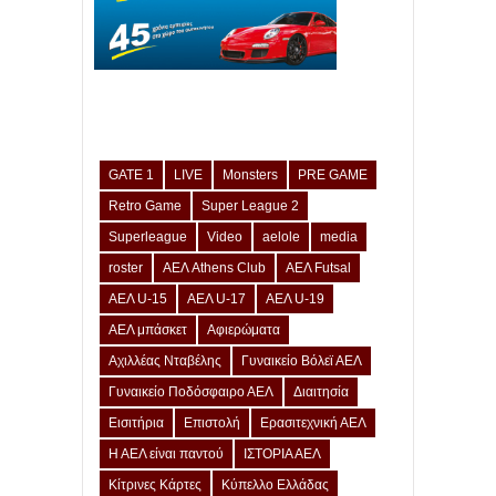
GATE 1
LIVE
Monsters
PRE GAME
Retro Game
Super League 2
Superleague
Video
aelole
media
roster
ΑΕΛ Athens Club
ΑΕΛ Futsal
ΑΕΛ U-15
ΑΕΛ U-17
ΑΕΛ U-19
ΑΕΛ μπάσκετ
Αφιερώματα
Αχιλλέας Νταβέλης
Γυναικείο Βόλεϊ ΑΕΛ
Γυναικείο Ποδόσφαιρο ΑΕΛ
Διαιτησία
Εισιτήρια
Επιστολή
Ερασιτεχνική ΑΕΛ
Η ΑΕΛ είναι παντού
ΙΣΤΟΡΙΑ ΑΕΛ
Κίτρινες Κάρτες
Κύπελλο Ελλάδας