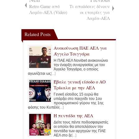
Retro Game από
Τι αποδόσεις δίνουν
Λαμία-ΑΕΛ (Video)
οι εταιρίες για
Λαμία-ΑΕΛ
Related Posts
Ανακοίνωση ΠΑΕ ΑΕΛ για
Άγγελο Τσιγγάρα
Η ΠΑΕ ΑΕΛ Novibet ανακοινώνει
την έναρξη συνεργασίας με τον
Άγγελο Τσιγγάρα, ο οποίος
αγωνίζεται ως
[...]
Έβαλε γενική είσοδο ο ΑΟ
Τρίκαλα με την ΑΕΛ
Γενική είσοδος 15 ευρώ θα
υπάρξει στο παιχνίδι του 1ου
προκριματικού γύρου της 1ης
φάσης του Κυπέλλ
[...]
Η πεντάδα της ΑΕΛ
Δείτε τους πέντε ποδοσφαιριστές
οι οποίοι θα αποτελέσουν την
πεντάδα των αρχηγών της ΠΑΕ
ΑΕΛ στο ξε
[...]