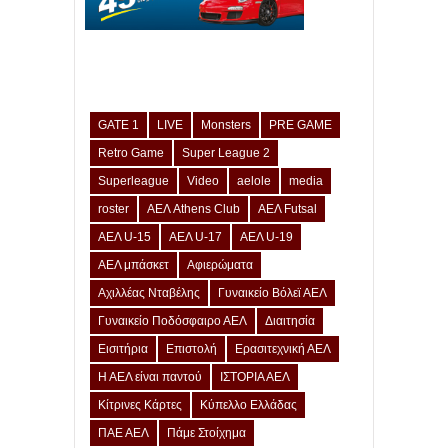
GATE 1
LIVE
Monsters
PRE GAME
Retro Game
Super League 2
Superleague
Video
aelole
media
roster
ΑΕΛ Athens Club
ΑΕΛ Futsal
ΑΕΛ U-15
ΑΕΛ U-17
ΑΕΛ U-19
ΑΕΛ μπάσκετ
Αφιερώματα
Αχιλλέας Νταβέλης
Γυναικείο Βόλεϊ ΑΕΛ
Γυναικείο Ποδόσφαιρο ΑΕΛ
Διαιτησία
Εισιτήρια
Επιστολή
Ερασιτεχνική ΑΕΛ
Η ΑΕΛ είναι παντού
ΙΣΤΟΡΙΑ ΑΕΛ
Κίτρινες Κάρτες
Κύπελλο Ελλάδας
ΠΑΕ ΑΕΛ
Πάμε Στοίχημα