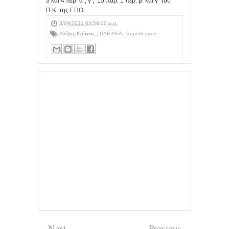
3 και 4 περ. α΄, γ’, 15 παρ. 1 περ. β’ και γ’ του
Π.Κ. της ΕΠΟ.
3/09/2021 03:58:00 μ.μ.
Αλέξης Κούγιας
,
ΠΑΕ ΑΕΛ
,
Superleague
Next
Previous