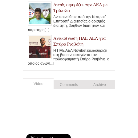
Αυτός σφυρίζει την ΑΕΛ με
Τρίκαλα
Ανακοινώθηκε από την Κεντρική
Επιτροπή Διαιτησίας ο ορισμός
διαιτητή, βοηθών διαιτητών και
παρατηρη
[...]
Ανακοίνωση ΠΑΕ ΑΕΛ για
Σπύρο Ρισβάνη
Η ΠΑΕ ΑΕΛ Novibet καλωσορίζει
στη βυσσινί οικογένεια τον
ποδοσφαιριστή Σπύρο Ρισβάνη, ο
οποίος αγων
[...]
Video
Comments
Archive