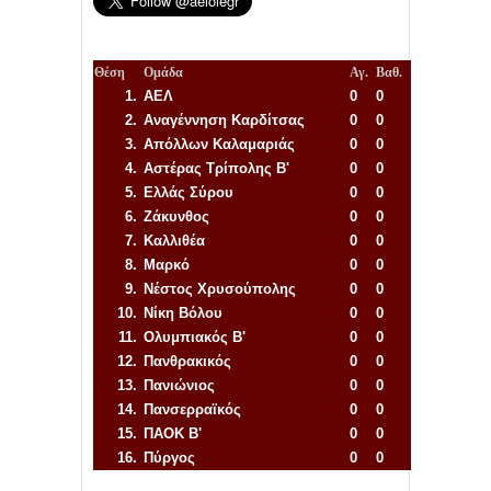
Θέση
Ομάδα
Αγ.
Βαθ.
1.
ΑΕΛ
0
0
2.
Αναγέννηση
Καρδίτσας
0
0
3.
Απόλλων Καλαμαριάς
0
0
4.
Αστέρας Τρίπολης Β'
0
0
5.
Ελλάς Σύρου
0
0
6.
Ζάκυνθος
0
0
7.
Καλλιθέα
0
0
8.
Μαρκό
0
0
9.
Νέστος Χρυσούπολης
0
0
10.
Νίκη Βόλου
0
0
11.
Ολυμπιακός Β'
0
0
12.
Πανθρακικός
0
0
13.
Πανιώνιος
0
0
14.
Πανσερραϊκός
0
0
15.
ΠΑΟΚ Β'
0
0
16.
Πύργος
0
0
Απόλλων Πόντου