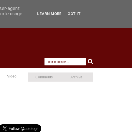
user-agent
erate usage
LEARN MORE
GOT IT
Video
Comments
Archive