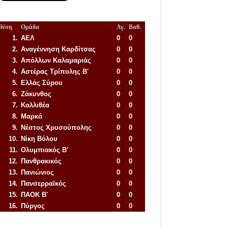
Θέση
Ομάδα
Αγ.
Βαθ.
1.
ΑΕΛ
0
0
2.
Αναγέννηση
Καρδίτσας
0
0
3.
Απόλλων Καλαμαριάς
0
0
4.
Αστέρας Τρίπολης Β'
0
0
5.
Ελλάς Σύρου
0
0
6.
Ζάκυνθος
0
0
7.
Καλλιθέα
0
0
8.
Μαρκό
0
0
9.
Νέστος Χρυσούπολης
0
0
10.
Νίκη Βόλου
0
0
11.
Ολυμπιακός Β'
0
0
12.
Πανθρακικός
0
0
13.
Πανιώνιος
0
0
14.
Πανσερραϊκός
0
0
15.
ΠΑΟΚ Β'
0
0
16.
Πύργος
0
0
Απόλλων Πόντου
22