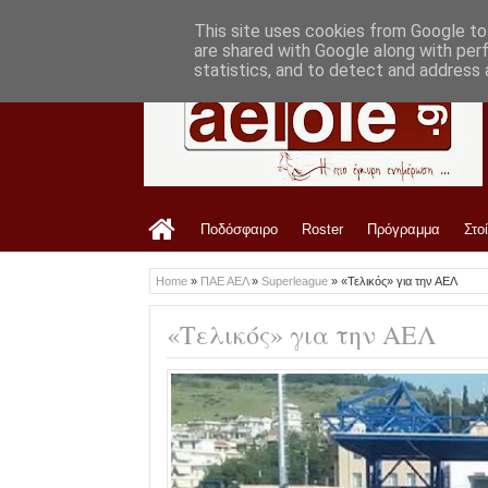
LATEST
12:17 PM
Πότε κληρώνει για ΑΕΛ, πότε ξεκινάει κα
This site uses cookies from Google to 
are shared with Google along with per
statistics, and to detect and address 
Ποδόσφαιρο
Roster
Πρόγραμμα
Στο
Home
»
ΠΑΕ ΑΕΛ
»
Superleague
»
«Τελικός» για την ΑΕΛ
«Τελικός» για την ΑΕΛ