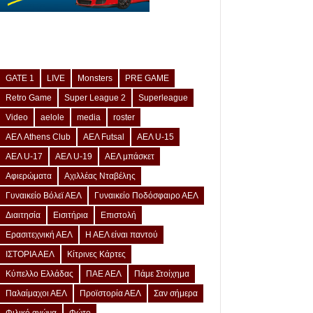
GATE 1
LIVE
Monsters
PRE GAME
Retro Game
Super League 2
Superleague
Video
aelole
media
roster
ΑΕΛ Athens Club
ΑΕΛ Futsal
ΑΕΛ U-15
ΑΕΛ U-17
ΑΕΛ U-19
ΑΕΛ μπάσκετ
Αφιερώματα
Αχιλλέας Νταβέλης
Γυναικείο Βόλεϊ ΑΕΛ
Γυναικείο Ποδόσφαιρο ΑΕΛ
Διαιτησία
Εισιτήρια
Επιστολή
Ερασιτεχνική ΑΕΛ
Η ΑΕΛ είναι παντού
ΙΣΤΟΡΙΑ ΑΕΛ
Κίτρινες Κάρτες
Κύπελλο Ελλάδας
ΠΑΕ ΑΕΛ
Πάμε Στοίχημα
Παλαίμαχοι ΑΕΛ
Προϊστορία ΑΕΛ
Σαν σήμερα