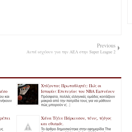
Previous
Αυτά ισχύουν για την ΑΕΛ στην Super League 2
Χτίζοντας Πρωταθλητές: Πώς οι
μέσο
Ιστορίες Επιτυχίας του NBA Εμπνέουν
τις Ελληνικές Ομάδες
ου και
Πρόσφατα, πολλές ελληνικές ομάδες κοιτάζουν
ανήκουν
μακριά από την πατρίδα τους για να μάθουν
πώς μπορούν ν
[...]
ρέπει
Χάνα Τζέιν Πάρκινσον, τένις, τζόγος
και εθισμός.
υς
Το άρθρο δημοσιεύτηκε στην εφημερίδα The