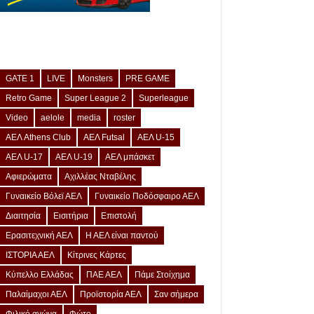
GATE 1
LIVE
Monsters
PRE GAME
Retro Game
Super League 2
Superleague
Video
aelole
media
roster
ΑΕΛ Athens Club
ΑΕΛ Futsal
ΑΕΛ U-15
ΑΕΛ U-17
ΑΕΛ U-19
ΑΕΛ μπάσκετ
Αφιερώματα
Αχιλλέας Νταβέλης
Γυναικείο Βόλεϊ ΑΕΛ
Γυναικείο Ποδόσφαιρο ΑΕΛ
Διαιτησία
Εισιτήρια
Επιστολή
Ερασιτεχνική ΑΕΛ
Η ΑΕΛ είναι παντού
ΙΣΤΟΡΙΑ ΑΕΛ
Κίτρινες Κάρτες
Κύπελλο Ελλάδας
ΠΑΕ ΑΕΛ
Πάμε Στοίχημα
Παλαίμαχοι ΑΕΛ
Προϊστορία ΑΕΛ
Σαν σήμερα