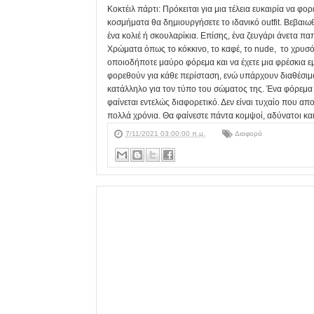
Κοκτέιλ πάρτι: Πρόκειται για μια τέλεια ευκαιρία να 
κοσμήματα θα δημιουργήσετε το ιδανικό outfit. Βεβαιωθ
ένα κολιέ ή σκουλαρίκια. Επίσης, ένα ζευγάρι άνετα πα
Χρώματα όπως το κόκκινο, το καφέ, το nude, το χρυσό 
οποιοδήποτε μαύρο φόρεμα και να έχετε μια φρέσκια 
φορεθούν για κάθε περίσταση, ενώ υπάρχουν διαθέσιμα 
κατάλληλο για τον τύπο του σώματος της. Ένα φόρεμα 
φαίνεται εντελώς διαφορετικό. Δεν είναι τυχαίο που απ
πολλά χρόνια. Θα φαίνεστε πάντα κομψοί, αδύνατοι και
7/11/2021 03:00:00 π.μ.
Διαφορά