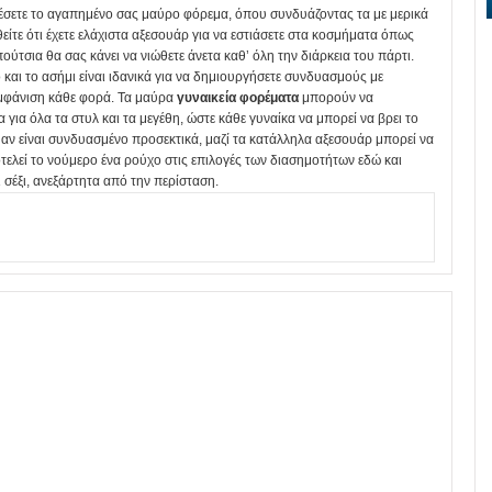
φορέσετε το αγαπημένο σας μαύρο φόρεμα, όπου συνδυάζοντας τα με μερικά
είτε ότι έχετε ελάχιστα αξεσουάρ για να εστιάσετε στα κοσμήματα όπως
πούτσια θα σας κάνει να νιώθετε άνετα καθ’ όλη την διάρκεια του πάρτι.
και το ασήμι είναι ιδανικά για να δημιουργήσετε συνδυασμούς με
εμφάνιση κάθε φορά. Τα μαύρα
γυναικεία
φορέματα
μπορούν να
για όλα τα στυλ και τα μεγέθη, ώστε κάθε γυναίκα να μπορεί να βρει το
αν είναι συνδυασμένο προσεκτικά, μαζί τα κατάλληλα αξεσουάρ μπορεί να
οτελεί το νούμερο ένα ρούχο στις επιλογές των διασημοτήτων εδώ και
 σέξι, ανεξάρτητα από την περίσταση.