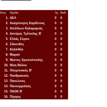
Θέση
Ομάδα
Αγ.
Βαθ.
1.
ΑΕΛ
0
0
2.
Αναγέννηση
Καρδίτσας
0
0
3.
Απόλλων Καλαμαριάς
0
0
4.
Αστέρας Τρίπολης Β'
0
0
5.
Ελλάς Σύρου
0
0
6.
Ζάκυνθος
0
0
7.
Καλλιθέα
0
0
8.
Μαρκό
0
0
9.
Νέστος Χρυσούπολης
0
0
10.
Νίκη Βόλου
0
0
11.
Ολυμπιακός Β'
0
0
12.
Πανθρακικός
0
0
13.
Πανιώνιος
0
0
14.
Πανσερραϊκός
0
0
15.
ΠΑΟΚ Β'
0
0
16.
Πύργος
0
0
Απόλλων Πόντου
22