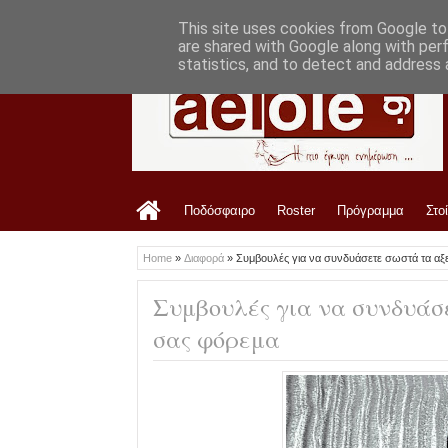
LATEST
8:20 PM
Έβαλε γενική είσοδο ο ΑΟ Τρίκαλα με τ
This site uses cookies from Google to 
are shared with Google along with per
statistics, and to detect and address 
Ποδόσφαιρο
Roster
Πρόγραμμα
Στο
Home
»
Διαφορά
»
Συμβουλές για να συνδυάσετε σωστά τα αξ
Συμβουλές για να συνδυάσ
σας φόρεμα