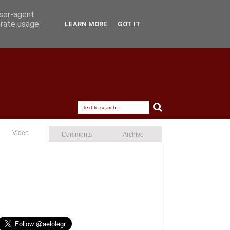
user-agent
erate usage
LEARN MORE
GOT IT
Video
Comments
Archive