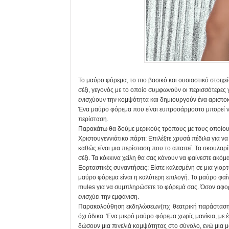
Το μαύρο φόρεμα, το πιο βασικό και ουσιαστικό στοιχεί
σέξι, γεγονός με το οποίο συμφωνούν οι περισσότερες 
ενισχύουν την κομψότητα και δημιουργούν ένα αριστο
Ένα μαύρο φόρεμα που είναι ευπροσάρμοστο μπορεί να
περίσταση.
Παρακάτω θα δούμε μερικούς τρόπους με τους οποίους
Χριστουγεννιάτικο πάρτι: Επιλέξτε χρυσά πέδιλα για ν
καθώς είναι μια περίσταση που το απαιτεί. Τα σκουλαρ
σέξι. Τα κόκκινα χείλη θα σας κάνουν να φαίνεστε ακό
Εορταστικές συναντήσεις: Είστε καλεσμένη σε μια γιορ
μαύρο φόρεμα είναι η καλύτερη επιλογή. Το μαύρο φαί
mules για να συμπληρώσετε το φόρεμά σας. Όσον αφορ
ενισχύει την εμφάνιση.
Παρακολούθηση εκδηλώσεων(πχ θεατρική παράσταση): Ο
όχι άδικα. Ένα μικρό μαύρο φόρεμα χωρίς μανίκια, με 
δώσουν μια πινελιά κομψότητας στο σύνολο, ενώ μια μ