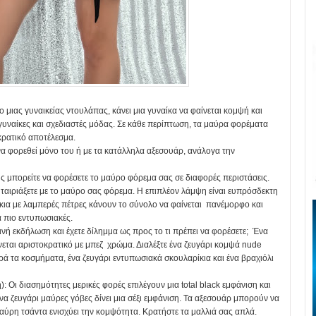
ο μιας γυναικείας ντουλάπας, κάνει μια γυναίκα να φαίνεται κομψή και
γυναίκες και σχεδιαστές μόδας. Σε κάθε περίπτωση, τα μαύρα φορέματα
κρατικό αποτέλεσμα.
 φορεθεί μόνο του ή με τα κατάλληλα αξεσουάρ, ανάλογα την
 μπορείτε να φορέσετε το μαύρο φόρεμα σας σε διαφορές περιστάσεις.
α ταιριάξετε με το μαύρο σας φόρεμα. Η επιπλέον λάμψη είναι ευπρόσδεκτη
ίκια με λαμπερές πέτρες κάνουν το σύνολο να φαίνεται πανέμορφο και
μα πιο εντυπωσιακές.
τινή εκδήλωση και έχετε δίλημμα ως προς το τι πρέπει να φορέσετε; Ένα
νεται αριστοκρατικό με μπεζ χρώμα. Διαλέξτε ένα ζευγάρι κομψά nude
ά τα κοσμήματα, ένα ζευγάρι εντυπωσιακά σκουλαρίκια και ένα βραχιόλι
ι διασημότητες μερικές φορές επιλέγουν μια total black εμφάνιση και
ένα ζευγάρι μαύρες γόβες δίνει μια σέξι εμφάνιση. Τα αξεσουάρ μπορούν να
αύρη τσάντα ενισχύει την κομψότητα. Κρατήστε τα μαλλιά σας απλά.