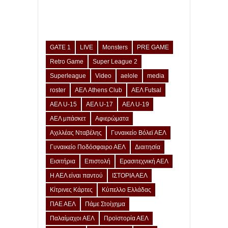
GATE 1
LIVE
Monsters
PRE GAME
Retro Game
Super League 2
Superleague
Video
aelole
media
roster
ΑΕΛ Athens Club
ΑΕΛ Futsal
ΑΕΛ U-15
ΑΕΛ U-17
ΑΕΛ U-19
ΑΕΛ μπάσκετ
Αφιερώματα
Αχιλλέας Νταβέλης
Γυναικείο Βόλεϊ ΑΕΛ
Γυναικείο Ποδόσφαιρο ΑΕΛ
Διαιτησία
Εισιτήρια
Επιστολή
Ερασιτεχνική ΑΕΛ
Η ΑΕΛ είναι παντού
ΙΣΤΟΡΙΑ ΑΕΛ
Κίτρινες Κάρτες
Κύπελλο Ελλάδας
ΠΑΕ ΑΕΛ
Πάμε Στοίχημα
Παλαίμαχοι ΑΕΛ
Προϊστορία ΑΕΛ