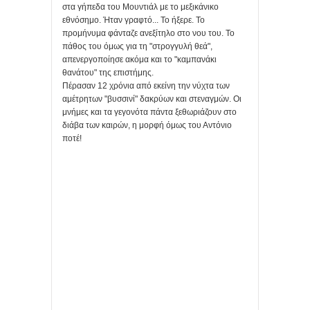
στα γήπεδα του Μουντιάλ με το μεξικάνικο
εθνόσημο. Ήταν γραφτό... Το ήξερε. Το
προμήνυμα φάνταζε ανεξίτηλο στο νου του. Το
πάθος του όμως για τη "στρογγυλή θεά",
απενεργοποίησε ακόμα και το "καμπανάκι
θανάτου" της επιστήμης.
Πέρασαν 12 χρόνια από εκείνη την νύχτα των
αμέτρητων "βυσσινί" δακρύων και στεναγμών. Οι
μνήμες και τα γεγονότα πάντα ξεθωριάζουν στο
διάβα των καιρών, η μορφή όμως του Αντόνιο
ποτέ!