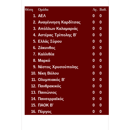
Θέση
Ομάδα
Αγ.
Βαθ.
1.
ΑΕΛ
0
0
2.
Αναγέννηση
Καρδίτσας
0
0
3.
Απόλλων Καλαμαριάς
0
0
4.
Αστέρας Τρίπολης Β'
0
0
5.
Ελλάς Σύρου
0
0
6.
Ζάκυνθος
0
0
7.
Καλλιθέα
0
0
8.
Μαρκό
0
0
9.
Νέστος Χρυσούπολης
0
0
10.
Νίκη Βόλου
0
0
11.
Ολυμπιακός Β'
0
0
12.
Πανθρακικός
0
0
13.
Πανιώνιος
0
0
14.
Πανσερραϊκός
0
0
15.
ΠΑΟΚ Β'
0
0
16.
Πύργος
0
0
Απόλλων Πόντου
22
11