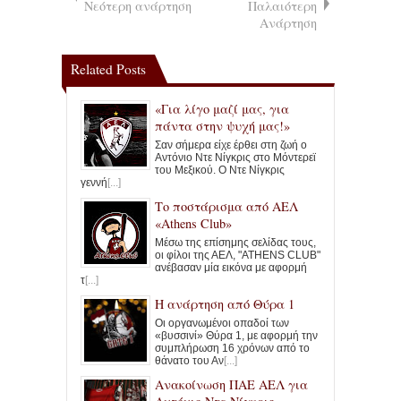
Νεότερη ανάρτηση
Παλαιότερη
Ανάρτηση
Related Posts
«Για λίγο μαζί μας, για
πάντα στην ψυχή μας!»
Σαν σήμερα είχε έρθει στη ζωή ο
Αντόνιο Ντε Νίγκρις στο Μόντερεϊ
του Μεξικού. Ο Ντε Νίγκρις
γεννή
[...]
Το ποστάρισμα από ΑΕΛ
«Athens Club»
Μέσω της επίσημης σελίδας τους,
οι φίλοι της ΑΕΛ, "ATHENS CLUB"
ανέβασαν μία εικόνα με αφορμή
τ
[...]
Η ανάρτηση από Θύρα 1
Οι οργανωμένοι οπαδοί των
«βυσσινί» Θύρα 1, με αφορμή την
συμπλήρωση 16 χρόνων από το
θάνατο του Αν
[...]
Ανακοίνωση ΠΑΕ ΑΕΛ για