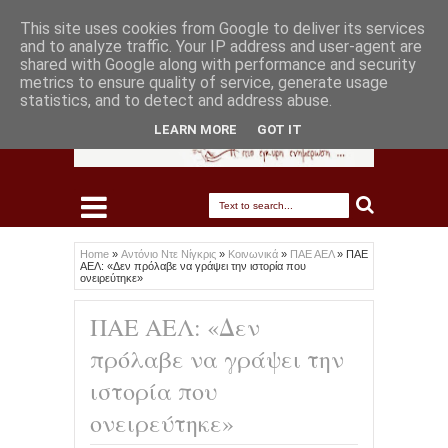
This site uses cookies from Google to deliver its services
and to analyze traffic. Your IP address and user-agent are
shared with Google along with performance and security
metrics to ensure quality of service, generate usage
statistics, and to detect and address abuse.
LEARN MORE
GOT IT
Home
»
Αντόνιο Ντε Νίγκρις
»
Κοινωνικά
»
ΠΑΕ ΑΕΛ
»
ΠΑΕ
ΑΕΛ: «Δεν πρόλαβε να γράψει την ιστορία που
ονειρεύτηκε»
ΠΑΕ ΑΕΛ: «Δεν
πρόλαβε να γράψει την
ιστορία που
ονειρεύτηκε»