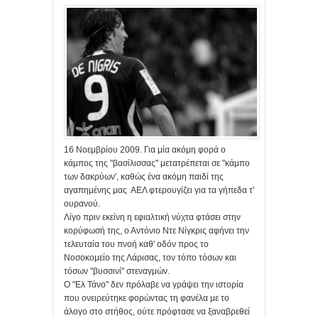
16 Νοεμβρίου 2009. Για μία ακόμη φορά ο
κάμπος της "βασίλισσας" μετατρέπεται σε "κάμπο
των δακρύων', καθώς ένα ακόμη παιδί της
αγαπημένης μας ΑΕΛ φτερουγίζει για τα γήπεδα τ'
ουρανού.
Λίγο πριν εκείνη η εφιαλτική νύχτα φτάσει στην
κορύφωσή της, ο Αντόνιο Ντε Νίγκρις αφήνει την
τελευταία του πνοή καθ' οδόν προς το
Νοσοκομείο της Λάρισας, τον τόπο τόσων και
τόσων "βυσσινί" στεναγμών.
Ο "Ελ Τάνο" δεν πρόλαβε να γράψει την ιστορία
που ονειρεύτηκε φορώντας τη φανέλα με το
άλογο στο στήθος, ούτε πρόφτασε να ξαναβρεθεί