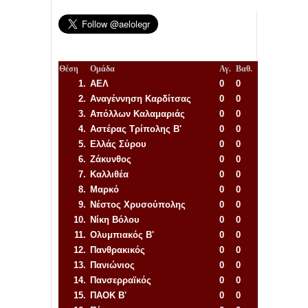
Θέση
Ομάδα
Αγ.
Βαθ.
1.
ΑΕΛ
0
0
2.
Αναγέννηση
Καρδίτσας
0
0
3.
Απόλλων Καλαμαριάς
0
0
4.
Αστέρας Τρίπολης Β'
0
0
5.
Ελλάς Σύρου
0
0
6.
Ζάκυνθος
0
0
7.
Καλλιθέα
0
0
8.
Μαρκό
0
0
9.
Νέστος Χρυσούπολης
0
0
10.
Νίκη Βόλου
0
0
11.
Ολυμπιακός Β'
0
0
12.
Πανθρακικός
0
0
13.
Πανιώνιος
0
0
14.
Πανσερραϊκός
0
0
15.
ΠΑΟΚ Β'
0
0