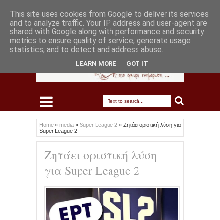
This site uses cookies from Google to deliver its services
and to analyze traffic. Your IP address and user-agent are
shared with Google along with performance and security
metrics to ensure quality of service, generate usage
statistics, and to detect and address abuse.
LEARN MORE
GOT IT
Home
»
media
»
Super League 2
»
Ζητάει οριστική λύση για
Super League 2
Ζητάει οριστική λύση
για Super League 2