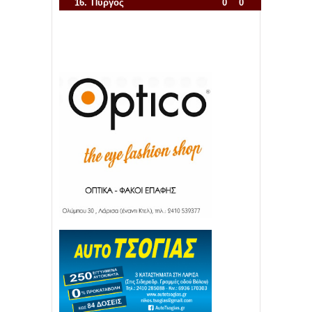
16.
Πύργος
0
0
Απόλλων Πόντου
22
11