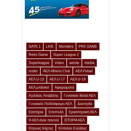
GATE 1
LIVE
Monsters
PRE GAME
Retro Game
Super League 2
Superleague
Video
aelole
media
roster
ΑΕΛ Athens Club
ΑΕΛ Futsal
ΑΕΛ U-15
ΑΕΛ U-17
ΑΕΛ U-19
ΑΕΛ μπάσκετ
Αφιερώματα
Αχιλλέας Νταβέλης
Γυναικείο Βόλεϊ ΑΕΛ
Γυναικείο Ποδόσφαιρο ΑΕΛ
Διαιτησία
Εισιτήρια
Επιστολή
Ερασιτεχνική ΑΕΛ
Η ΑΕΛ είναι παντού
ΙΣΤΟΡΙΑ ΑΕΛ
Κίτρινες Κάρτες
Κύπελλο Ελλάδας