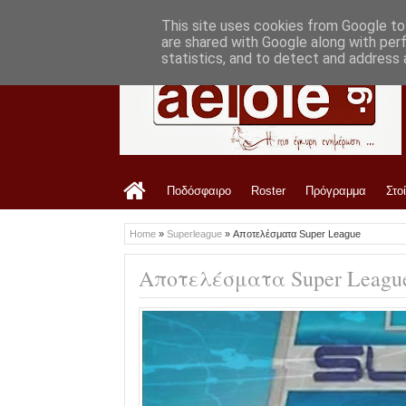
LATEST
7:52 PM
Στο ΑΕL FC Arena το Τρίκαλα-ΑΕΛ
This site uses cookies from Google to 
are shared with Google along with per
statistics, and to detect and address 
Ποδόσφαιρο
Roster
Πρόγραμμα
Στο
Home
»
Superleague
»
Αποτελέσματα Super League
Αποτελέσματα Super Leagu