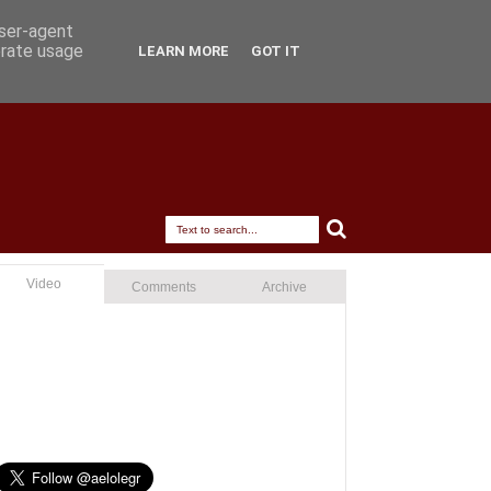
user-agent
erate usage
LEARN MORE
GOT IT
Video
Comments
Archive