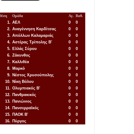
Θέση
Ομάδα
Αγ.
Βαθ.
1.
ΑΕΛ
0
0
2.
Αναγέννηση
Καρδίτσας
0
0
3.
Απόλλων Καλαμαριάς
0
0
4.
Αστέρας Τρίπολης Β'
0
0
5.
Ελλάς Σύρου
0
0
6.
Ζάκυνθος
0
0
7.
Καλλιθέα
0
0
8.
Μαρκό
0
0
9.
Νέστος Χρυσούπολης
0
0
10.
Νίκη Βόλου
0
0
11.
Ολυμπιακός Β'
0
0
12.
Πανθρακικός
0
0
13.
Πανιώνιος
0
0
14.
Πανσερραϊκός
0
0
15.
ΠΑΟΚ Β'
0
0
16.
Πύργος
0
0
Απόλλων Πόντου
22