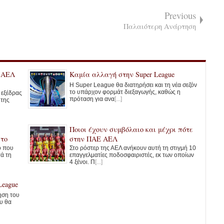
Previous
Παλαιότερη Ανάρτηση
ς ΑΕΛ
Καμία αλλαγή στην Super League
Η Super League θα διατηρήσει και τη νέα σεζόν
το υπάρχον φορμάτ διεξαγωγής, καθώς η
ς εξέδρας
πρόταση για ανα
[...]
 της
Ποιοι έχουν συμβόλαιο και μέχρι πότε
στο
στην ΠΑΕ ΑΕΛ
ο που
Στο ρόστερ της ΑΕΛ ανήκουν αυτή τη στιγμή 10
τά τη
επαγγελματίες ποδοσφαιριστές, εκ των οποίων
4 ξένοι. Π
[...]
League
ηση του
υ θα