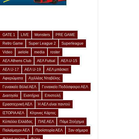
GATE 1
LIVE
Monsters
PRE GAME
Retro Game
Super League 2
Superleague
Video
aelole
media
roster
ΑΕΛ Athens Club
ΑΕΛ Futsal
ΑΕΛ U-15
ΑΕΛ U-17
ΑΕΛ U-19
ΑΕΛ μπάσκετ
Αφιερώματα
Αχιλλέας Νταβέλης
Γυναικείο Βόλεϊ ΑΕΛ
Γυναικείο Ποδόσφαιρο ΑΕΛ
Διαιτησία
Εισιτήρια
Επιστολή
Ερασιτεχνική ΑΕΛ
Η ΑΕΛ είναι παντού
ΙΣΤΟΡΙΑ ΑΕΛ
Κίτρινες Κάρτες
Κύπελλο Ελλάδας
ΠΑΕ ΑΕΛ
Πάμε Στοίχημα
Παλαίμαχοι ΑΕΛ
Προϊστορία ΑΕΛ
Σαν σήμερα