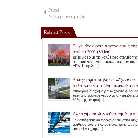
Next
Νεότερη ανάρτηση
Related Posts
Τι γινόταν στις προπονήσεις τη
από το 2005 (Video)
Δείτε video με τις καλύτερες στιγμές τη
σε προηγούμενες πρώτες προπονήσεις
ΑΕΛ. Η πρώτ
[...]
Δικογραφία σε βάρος 47χρονου
φιλάθλου για ρίψη μπουκαλιού 
AEL FC Arena
Δικογραφία είχαμε για 47χρονο φίλαθλ
πέταξε μπουκάλι νερού από κερκίδα με
λήξη της αναμέτ
[...]
Αλλαγή στα δεδομένα της Super 
Την απόφαση να προχωρήσει στην αύξ
αριθμού των μη κοινοτικών παικτών πο
μπορεί να χρησ
[...]