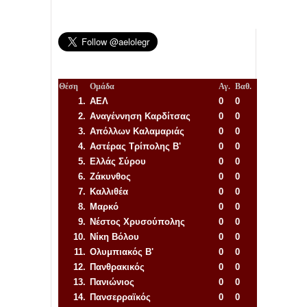
Θέση
Ομάδα
Αγ.
Βαθ.
1.
ΑΕΛ
0
0
2.
Αναγέννηση
Καρδίτσας
0
0
3.
Απόλλων Καλαμαριάς
0
0
4.
Αστέρας Τρίπολης Β'
0
0
5.
Ελλάς Σύρου
0
0
6.
Ζάκυνθος
0
0
7.
Καλλιθέα
0
0
8.
Μαρκό
0
0
9.
Νέστος Χρυσούπολης
0
0
10.
Νίκη Βόλου
0
0
11.
Ολυμπιακός Β'
0
0
12.
Πανθρακικός
0
0
13.
Πανιώνιος
0
0
14.
Πανσερραϊκός
0
0