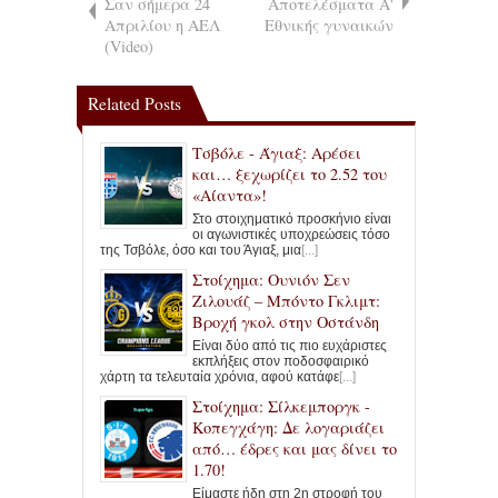
Σαν σήμερα 24
Αποτελέσματα Α'
Απριλίου η ΑΕΛ
Εθνικής γυναικών
(Video)
Related Posts
Τσβόλε - Άγιαξ: Αρέσει
και… ξεχωρίζει το 2.52 του
«Αίαντα»!
Στο στοιχηματικό προσκήνιο είναι
οι αγωνιστικές υποχρεώσεις τόσο
της Τσβόλε, όσο και του Άγιαξ, μια
[...]
Στοίχημα: Ουνιόν Σεν
Ζιλουάζ – Μπόντο Γκλιμτ:
Βροχή γκολ στην Οστάνδη
Είναι δύο από τις πιο ευχάριστες
εκπλήξεις στον ποδοσφαιρικό
χάρτη τα τελευταία χρόνια, αφού κατάφε
[...]
Στοίχημα: Σίλκεμποργκ -
Κοπεγχάγη: Δε λογαριάζει
από… έδρες και μας δίνει το
1.70!
Είμαστε ήδη στη 2η στροφή του