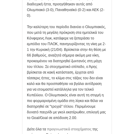
διαδοχική ήττα, προηγήθηκαν αυτές από
Ολυμπιακό (3-0), Παναθηναϊκό (0-2) και ΑΕΚ (2-
0).
Την καλύτερη του περίοδο διανύει ο Ολυμπιακός,
που μετά τη μεγάλη πρόκριση στα ημιτελικά του
Κόνφερενς Λιγκ, κατάφερε να ξεπεράσει το
εμπόδιο του ΠΑΟΚ, πανηγυρίζοντας τη νίκη με 2-
1 την Κυριακή (21/04). Βρίσκεται στην 4η θέση με
66 βαθμούς, αναζητά σήμερα ακόμη μια νίκη,
προκειμένου να διατηρηθεί ζωντανός στη μάχη
του τίτλου. Σε στοιχηματικό επίπεδο, ο Άρης
βρίσκεται σε κακή κατάσταση, έρχεται από
τέσσερις ήττες, το κλίμα στις τάξεις του δεν είναι
καλό και θα προσπαθήσει να βγάλει αντίδραση
για να ετοιμαστεί κατάλληλα για τον τελικό
Κυπέλλου. Ο Ολυμπιακός είναι αυτή τη στιγμή η
πιο φορμαρισμένη ομάδα στη λίγκα και θέλει να
διατηρηθεί σε "τροχιά" τίτλου. Περιμένουμε
δυνατό παιχνίδι με γκολ εκατέρωθεν, επιλογή μας
το Goal/Goal σε απόδοση 2.00.
Δείτε όλα τα
προγνωστικά στοιχήματος
της