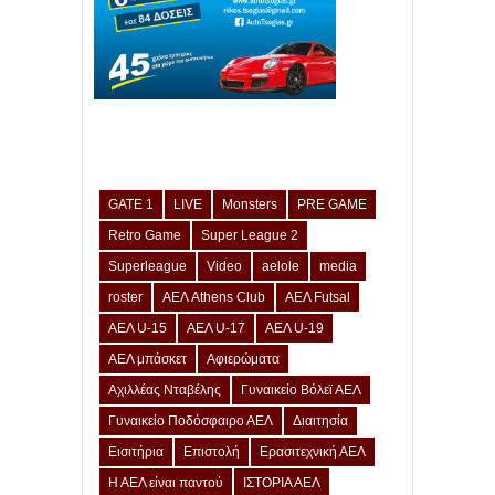
GATE 1
LIVE
Monsters
PRE GAME
Retro Game
Super League 2
Superleague
Video
aelole
media
roster
ΑΕΛ Athens Club
ΑΕΛ Futsal
ΑΕΛ U-15
ΑΕΛ U-17
ΑΕΛ U-19
ΑΕΛ μπάσκετ
Αφιερώματα
Αχιλλέας Νταβέλης
Γυναικείο Βόλεϊ ΑΕΛ
Γυναικείο Ποδόσφαιρο ΑΕΛ
Διαιτησία
Εισιτήρια
Επιστολή
Ερασιτεχνική ΑΕΛ
Η ΑΕΛ είναι παντού
ΙΣΤΟΡΙΑ ΑΕΛ