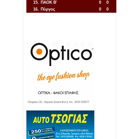
15.
ΠΑΟΚ Β'
0
0
16.
Πύργος
0
0
Απόλλων Πόντου
22
11