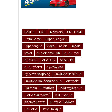
GATE 1
LIVE
Monsters
PRE GAME
Retro Game
Super League 2
Superleague
Video
aelole
media
roster
ΑΕΛ Athens Club
ΑΕΛ Futsal
ΑΕΛ U-15
ΑΕΛ U-17
ΑΕΛ U-19
ΑΕΛ μπάσκετ
Αφιερώματα
Αχιλλέας Νταβέλης
Γυναικείο Βόλεϊ ΑΕΛ
Γυναικείο Ποδόσφαιρο ΑΕΛ
Διαιτησία
Εισιτήρια
Επιστολή
Ερασιτεχνική ΑΕΛ
Η ΑΕΛ είναι παντού
ΙΣΤΟΡΙΑ ΑΕΛ
Κίτρινες Κάρτες
Κύπελλο Ελλάδας
ΠΑΕ ΑΕΛ
Πάμε Στοίχημα