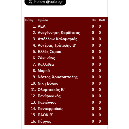
Θέση
Ομάδα
Αγ.
Βαθ.
1.
ΑΕΛ
0
0
2.
Αναγέννηση
Καρδίτσας
0
0
3.
Απόλλων Καλαμαριάς
0
0
4.
Αστέρας Τρίπολης Β'
0
0
5.
Ελλάς Σύρου
0
0
6.
Ζάκυνθος
0
0
7.
Καλλιθέα
0
0
8.
Μαρκό
0
0
9.
Νέστος Χρυσούπολης
0
0
10.
Νίκη Βόλου
0
0
11.
Ολυμπιακός Β'
0
0
12.
Πανθρακικός
0
0
13.
Πανιώνιος
0
0
14.
Πανσερραϊκός
0
0
15.
ΠΑΟΚ Β'
0
0
16.
Πύργος
0
0
Απόλλων Πόντου