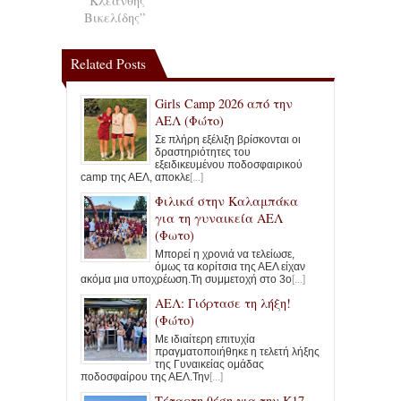
“Κλεάνθης
Βικελίδης”
Related Posts
Girls Camp 2026 από την
ΑΕΛ (Φώτο)
Σε πλήρη εξέλιξη βρίσκονται οι
δραστηριότητες του
εξειδικευμένου ποδοσφαιρικού
camp της ΑΕΛ, αποκλε
[...]
Φιλικά στην Καλαμπάκα
για τη γυναικεία ΑΕΛ
(Φωτο)
Μπορεί η χρονιά να τελείωσε,
όμως τα κορίτσια της ΑΕΛ είχαν
ακόμα μια υποχρέωση.Τη συμμετοχή στο 3ο
[...]
ΑΕΛ: Γιόρτασε τη λήξη!
(Φώτο)
Με ιδιαίτερη επιτυχία
πραγματοποιήθηκε η τελετή λήξης
της Γυναικείας ομάδας
ποδοσφαίρου της ΑΕΛ.Την
[...]
Τέταρτη θέση για την Κ17