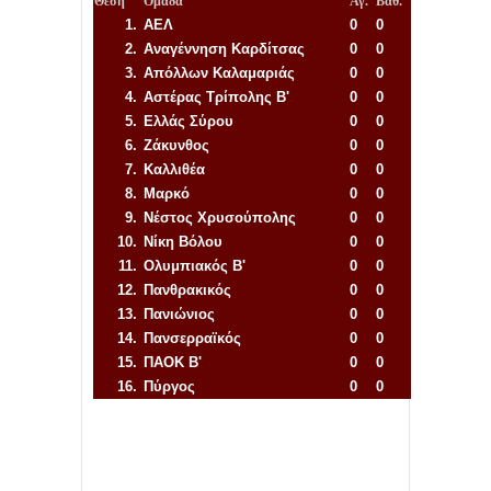
Θέση
Ομάδα
Αγ.
Βαθ.
1.
ΑΕΛ
0
0
2.
Αναγέννηση
Καρδίτσας
0
0
3.
Απόλλων Καλαμαριάς
0
0
4.
Αστέρας Τρίπολης Β'
0
0
5.
Ελλάς Σύρου
0
0
6.
Ζάκυνθος
0
0
7.
Καλλιθέα
0
0
8.
Μαρκό
0
0
9.
Νέστος Χρυσούπολης
0
0
10.
Νίκη Βόλου
0
0
11.
Ολυμπιακός Β'
0
0
12.
Πανθρακικός
0
0
13.
Πανιώνιος
0
0
14.
Πανσερραϊκός
0
0
15.
ΠΑΟΚ Β'
0
0
16.
Πύργος
0
0
Απόλλων Πόντου
22
11