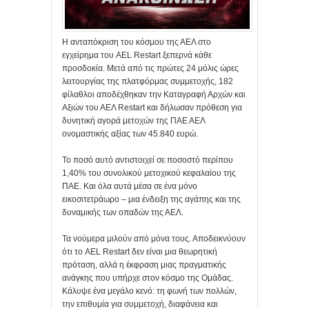
Η ανταπόκριση του κόσμου της ΑΕΛ στο
εγχείρημα του AEL Restart ξεπερνά κάθε
προσδοκία. Μετά από τις πρώτες 24 μόλις ώρες
λειτουργίας της πλατφόρμας συμμετοχής, 182
φίλαθλοι αποδέχθηκαν την Καταγραφή Αρχών και
Αξιών του ΑΕΛ Restart και δήλωσαν πρόθεση για
δυνητική αγορά μετοχών της ΠΑΕ ΑΕΛ
ονομαστικής αξίας των 45.840 ευρώ.
Το ποσό αυτό αντιστοιχεί σε ποσοστό περίπου
1,40% του συνολικού μετοχικού κεφαλαίου της
ΠΑΕ. Και όλα αυτά μέσα σε ένα μόνο
εικοσιτετράωρο – μια ένδειξη της αγάπης και της
δυναμικής των οπαδών της ΑΕΛ.
Τα νούμερα μιλούν από μόνα τους. Αποδεικνύουν
ότι το AEL Restart δεν είναι μια θεωρητική
πρόταση, αλλά η έκφραση μιας πραγματικής
ανάγκης που υπήρχε στον κόσμο της Ομάδας.
Κάλυψε ένα μεγάλο κενό: τη φωνή των πολλών,
την επιθυμία για συμμετοχή, διαφάνεια και