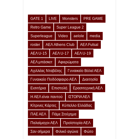
GATE 1
LIVE
Monsters
PRE GAME
Retro Game
Super League 2
Superleague
Video
aelole
media
roster
ΑΕΛ Athens Club
ΑΕΛ Futsal
ΑΕΛ U-15
ΑΕΛ U-17
ΑΕΛ U-19
ΑΕΛ μπάσκετ
Αφιερώματα
Αχιλλέας Νταβέλης
Γυναικείο Βόλεϊ ΑΕΛ
Γυναικείο Ποδόσφαιρο ΑΕΛ
Διαιτησία
Εισιτήρια
Επιστολή
Ερασιτεχνική ΑΕΛ
Η ΑΕΛ είναι παντού
ΙΣΤΟΡΙΑ ΑΕΛ
Κίτρινες Κάρτες
Κύπελλο Ελλάδας
ΠΑΕ ΑΕΛ
Πάμε Στοίχημα
Παλαίμαχοι ΑΕΛ
Προϊστορία ΑΕΛ
Σαν σήμερα
Φιλικό αγώνα
Φώτο