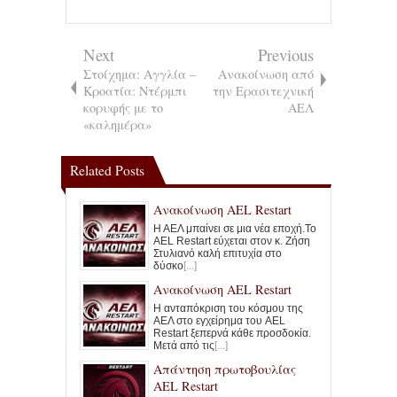
Next
Previous
Στοίχημα: Αγγλία –
Ανακοίνωση από
Κροατία: Ντέρμπι
την Ερασιτεχνική
κορυφής με το
ΑΕΛ
«καλημέρα»
Related Posts
Ανακοίνωση AEL Restart
Η ΑΕΛ μπαίνει σε μια νέα εποχή.Το
AEL Restart εύχεται στον κ. Ζήση
Στυλιανό καλή επιτυχία στο
δύσκο
[...]
Ανακοίνωση AEL Restart
Η ανταπόκριση του κόσμου της
ΑΕΛ στο εγχείρημα του AEL
Restart ξεπερνά κάθε προσδοκία.
Μετά από τις
[...]
Απάντηση πρωτοβουλίας
AEL Restart