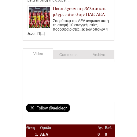
μετά τη λήξη της αναμέτ
[...]
Ποιοι έχουν συμβόλαιο και
μέχρι πότε στην ΠΑΕ ΑΕΛ
Στο ρόστερ της ΑΕΛ ανήκουν αυτή
τη στιγμή 10 επαγγελματίες
ποδοσφαιριστές, εκ των οποίων 4
ξένοι. Π
[...]
Video
Comments
Archive
Θέση
Ομάδα
Αγ.
Βαθ.
1.
ΑΕΛ
0
0