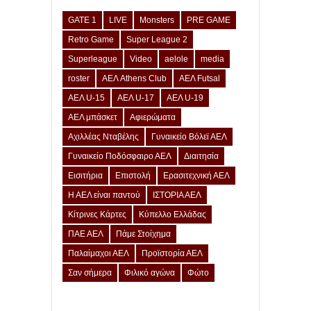
GATE 1
LIVE
Monsters
PRE GAME
Retro Game
Super League 2
Superleague
Video
aelole
media
roster
ΑΕΛ Athens Club
ΑΕΛ Futsal
ΑΕΛ U-15
ΑΕΛ U-17
ΑΕΛ U-19
ΑΕΛ μπάσκετ
Αφιερώματα
Αχιλλέας Νταβέλης
Γυναικείο Βόλεϊ ΑΕΛ
Γυναικείο Ποδόσφαιρο ΑΕΛ
Διαιτησία
Εισιτήρια
Επιστολή
Ερασιτεχνική ΑΕΛ
Η ΑΕΛ είναι παντού
ΙΣΤΟΡΙΑ ΑΕΛ
Κίτρινες Κάρτες
Κύπελλο Ελλάδας
ΠΑΕ ΑΕΛ
Πάμε Στοίχημα
Παλαίμαχοι ΑΕΛ
Προϊστορία ΑΕΛ
Σαν σήμερα
Φιλικό αγώνα
Φώτο