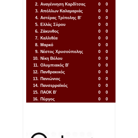
2.
Αναγέννηση
Καρδίτσας
0
0
3.
Απόλλων Καλαμαριάς
0
0
4.
Αστέρας Τρίπολης Β'
0
0
5.
Ελλάς Σύρου
0
0
6.
Ζάκυνθος
0
0
7.
Καλλιθέα
0
0
8.
Μαρκό
0
0
9.
Νέστος Χρυσούπολης
0
0
10.
Νίκη Βόλου
0
0
11.
Ολυμπιακός Β'
0
0
12.
Πανθρακικός
0
0
13.
Πανιώνιος
0
0
14.
Πανσερραϊκός
0
0
15.
ΠΑΟΚ Β'
0
0
16.
Πύργος
0
0
Απόλλων Πόντου
22
11