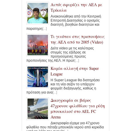
Αυτός σφυρίζει την ΑΕΛ με
Τρίκαλα
Ανακοινώθηκε από την Κεντρική
Επιτροπή Διαιτησίας ο ορισμός
διαιτητή, βοηθών διαιτητών και
παρατηρη
[...]
Τι γινόταν στις προπονήσεις
της ΑΕΛ από το 2005 (Video)
Δείτε video με τις καλύτερες
στιγμές της εξέδρας σε
προηγούμενες πρώτες
προπονήσεις της ΑΕΛ. Η πρώτ
[...]
Καμία αλλαγή στην Super
League
Η Super League θα διατηρήσει
και τη νέα σεζόν το υπάρχον
φορμάτ διεξαγωγής, καθώς η
πρόταση για ανα
[...]
Δικογραφία σε βάρος
47χρονου φιλάθλου για ρίψη
μπουκαλιού στο AEL FC
Arena
Δικογραφία είχαμε για 47χρονο
φίλαθλο που πέταξε μπουκάλι νερού από κερκίδα